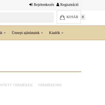
Bejelentkezés
Regisztráció
KOSÁR
0
ák
Ünnepi ajánlataink
Kiadók
NTETT TERMÉKEK
TERMÉKEINK