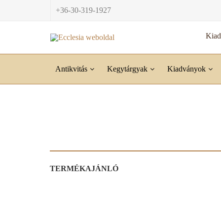
+36-30-319-1927
Kia
Antikvitás
Kegytárgyak
Kiadványok
TERMÉKAJÁNLÓ