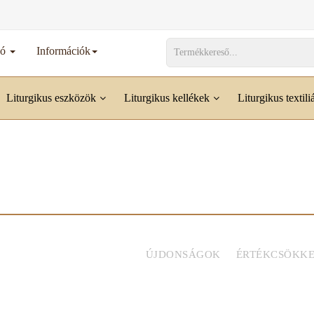
dó
Információk
Liturgikus eszközök
Liturgikus kellékek
Liturgikus textili
ÚJDONSÁGOK
ÉRTÉKCSÖKKE