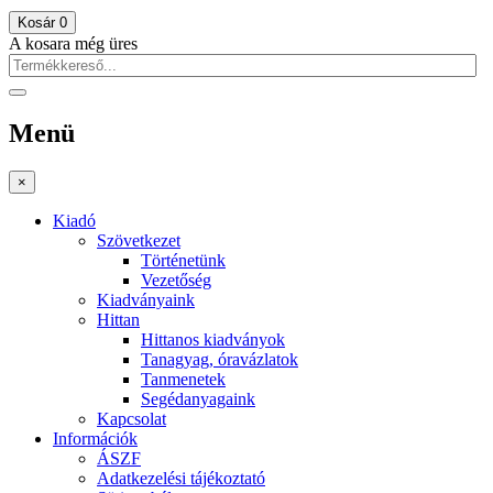
Kosár
0
A kosara még üres
Menü
×
Kiadó
Szövetkezet
Történetünk
Vezetőség
Kiadványaink
Hittan
Hittanos kiadványok
Tanagyag, óravázlatok
Tanmenetek
Segédanyagaink
Kapcsolat
Információk
ÁSZF
Adatkezelési tájékoztató