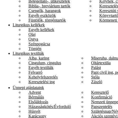
Betegellátó-, útikészletek
Kelyhek, c
Biblia-, breviárium tartók
Keresztelés
Csengők, harangok
Keresztúti 
Egyéb eszközök
Könyvtartó
Füstölők, tömjéntartók
Körmeneti 
Liturgikus kellékek
Egyéb kellékek
Olaj
Ostya
Szénpogácsa
Tömjén
Liturgikus textiliák
Alba, karing
Miseruha, dalma
Cingulum, cingulus
Oltártextilia
Egyéb textiliák
Palást
Felvarró
Papi civil ing, p
Kehelyfelszerelés
Stóla
Keresztelési ing
Zászló
Ünnepi ajánlataink
Advent
Keresztelő
Bérmálás
Konfirmáció
Elsőáldozás
Nemzeti ünnep
Házasságkötés/Évforduló
Papszentelés
Húsvét
Születésnap/Né
Karácsony
Akciós szentévi