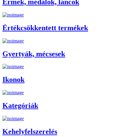
Érmek, medálok, láncok
Értékcsökkentett termékek
Gyertyák, mécsesek
Ikonok
Kategóriák
Kehelyfelszerelés