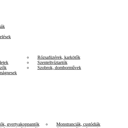
iák
elések
Rózsafüzérek, karkötők
letek
Szenteltvíztartók
űzők
Szobrok, domborművek
mágnesek
tók, gyertyakoppantók
Monstranciák, custódiák