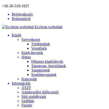
+36-30-319-1927
Bejelentkezés
Regisztráció
Ecclesia weboldal
Kiadó
Szövetkezet
Történetünk
Vezetőség
Kiadványaink
Hittan
Hittanos kiadványok
Tanagyag, óravázlatok
Tanmenetek
Segédanyagaink
Kapcsolat
Információk
ÁSZF
Adatkezelési tájékoztató
Süti szabályzata
Szállítás
Fizetés