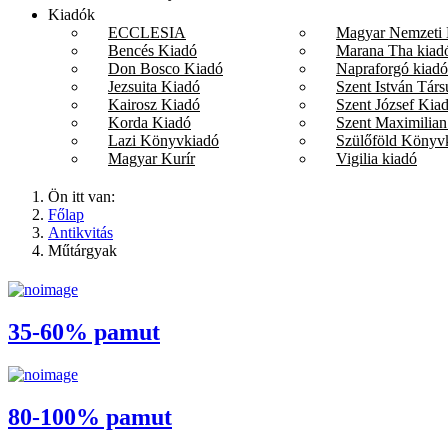
Kiadók
ECCLESIA
Magyar Nemzeti
Bencés Kiadó
Marana Tha kiad
Don Bosco Kiadó
Napraforgó kiadó
Jezsuita Kiadó
Szent István Társ
Kairosz Kiadó
Szent József Kia
Korda Kiadó
Szent Maximilian
Lazi Könyvkiadó
Szülőföld Könyv
Magyar Kurír
Vigilia kiadó
Ön itt van:
Főlap
Antikvitás
Műtárgyak
35-60% pamut
80-100% pamut