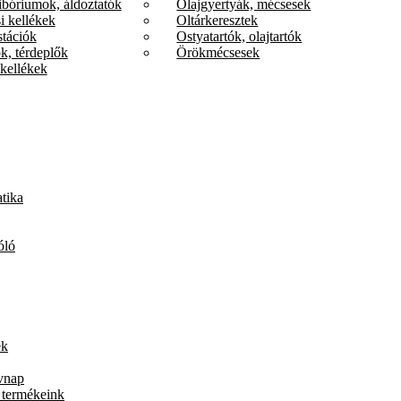
ibóriumok, áldoztatók
Olajgyertyák, mécsesek
i kellékek
Oltárkeresztek
stációk
Ostyatartók, olajtartók
k, térdeplők
Örökmécsesek
kellékek
tika
óló
ek
vnap
 termékeink