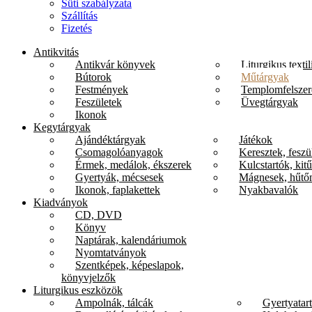
Süti szabályzata
Szállítás
Fizetés
Antikvitás
Antikvár könyvek
Liturgikus textil
Bútorok
Műtárgyak
Festmények
Templomfelszer
Feszületek
Üvegtárgyak
Ikonok
Kegytárgyak
Ajándéktárgyak
Játékok
Csomagolóanyagok
Keresztek, feszü
Érmek, medálok, ékszerek
Kulcstartók, kit
Gyertyák, mécsesek
Mágnesek, hűtő
Ikonok, faplakettek
Nyakbavalók
Kiadványok
CD, DVD
Könyv
Naptárak, kalendáriumok
Nyomtatványok
Szentképek, képeslapok,
könyvjelzők
Liturgikus eszközök
Ampolnák, tálcák
Gyertyatar