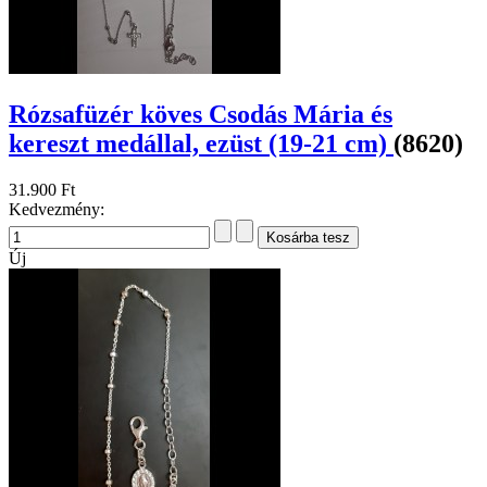
Rózsafüzér köves Csodás Mária és
kereszt medállal, ezüst (19-21 cm)
(8620)
31.900 Ft
Kedvezmény:
Új