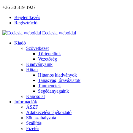
+36-30-319-1927
Bejelentkezés
Regisztráció
Ecclesia weboldal
Kiadó
Szövetkezet
Történetünk
Vezetőség
Kiadványaink
Hittan
Hittanos kiadványok
Tanagyag, óravázlatok
Tanmenetek
Segédanyagaink
Kapcsolat
Információk
ÁSZF
Adatkezelési tájékoztató
Süti szabályzata
Szállítás
Fizetés