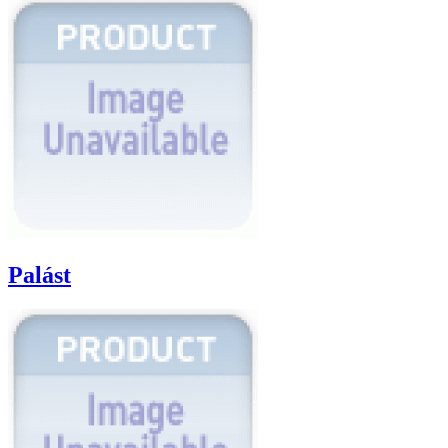
Palást