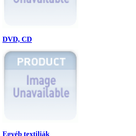
DVD, CD
Egyéb textiliák