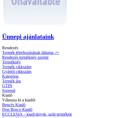
Ünnepi ajánlataink
Rendezés
Termék létrehozásának dátuma -/+
Rendezés terméknév szerint
Terméknév
Termék cikkszám
Gyártói cikkszám
Kategória
Termék ára
GTIN
Sorrend
Kiadó
Válassza ki a kiadót
Bencés Kiadó
Don Bosco Kiadó
ECCLESIA – kiadványok, saját termékek