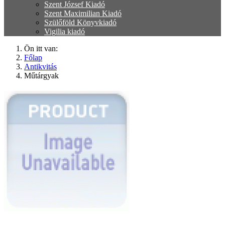
Szent József Kiadó
Szent Maximilian Kiadó
Szülőföld Könyvkiadó
Vigilia kiadó
Ön itt van:
Főlap
Antikvitás
Műtárgyak