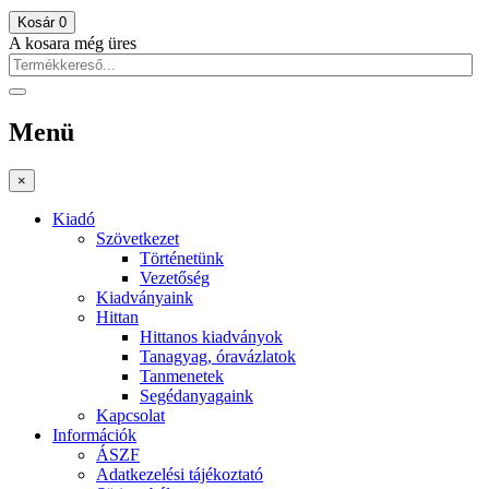
Kosár
0
A kosara még üres
Menü
×
Kiadó
Szövetkezet
Történetünk
Vezetőség
Kiadványaink
Hittan
Hittanos kiadványok
Tanagyag, óravázlatok
Tanmenetek
Segédanyagaink
Kapcsolat
Információk
ÁSZF
Adatkezelési tájékoztató