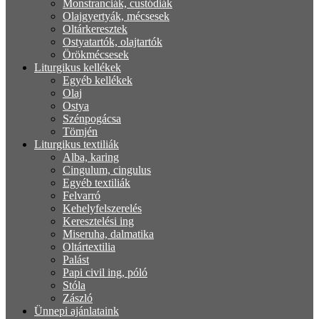
Monstranciák, custódiák
Olajgyertyák, mécsesek
Oltárkeresztek
Ostyatartók, olajtartók
Örökmécsesek
Liturgikus kellékek
Egyéb kellékek
Olaj
Ostya
Szénpogácsa
Tömjén
Liturgikus textiliák
Alba, karing
Cingulum, cingulus
Egyéb textiliák
Felvarró
Kehelyfelszerelés
Keresztelési ing
Miseruha, dalmatika
Oltártextilia
Palást
Papi civil ing, póló
Stóla
Zászló
Ünnepi ajánlataink