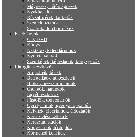
Kulcstartók, kitűzők
Mágnesek, hűtőmágnesek
Nyakbavalók
Rózsafüzérek, karkötők
Szenteltvíztartók
Szobrok, domborművek
Kiadványok
CD, DVD
Könyv
Naptárak, kalendáriumok
Nyomtatványok
Szentképek, képeslapok, könyvjelzők
Liturgikus eszközök
Ampolnák, tálcák
Betegellátó-, útikészletek
Biblia-, breviárium tartók
Csengők, harangok
Egyéb eszközök
Füstölők, tömjéntartók
Gyertyatartók, gyertyakoppantók
Kelyhek, cibóriumok, áldoztatók
Keresztelési kellékek
Keresztúti stációk
Könyvtartók, térdeplők
Körmeneti kellékek