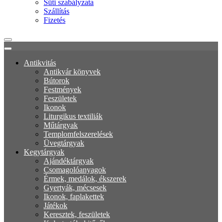
Süti szabályzata
Szállítás
Fizetés
Antikvitás
Antikvár könyvek
Bútorok
Festmények
Feszületek
Ikonok
Liturgikus textiliák
Műtárgyak
Templomfelszerelések
Üvegtárgyak
Kegytárgyak
Ajándéktárgyak
Csomagolóanyagok
Érmek, medálok, ékszerek
Gyertyák, mécsesek
Ikonok, faplakettek
Játékok
Keresztek, feszületek