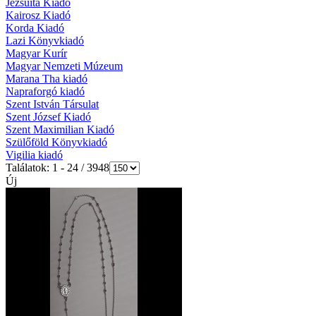
Jezsuita Kiadó
Kairosz Kiadó
Korda Kiadó
Lazi Könyvkiadó
Magyar Kurír
Magyar Nemzeti Múzeum
Marana Tha kiadó
Napraforgó kiadó
Szent István Társulat
Szent József Kiadó
Szent Maximilian Kiadó
Szülőföld Könyvkiadó
Vigilia kiadó
Találatok: 1 - 24 / 3948
Új