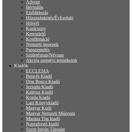
Advent
Bérmálás
Elsőáldozás
Házasságkötés/Évforduló
Húsvét
Karácsony
Keresztelő
Konfirmáció
Nemzeti ünnepek
Papszentelés
Születésnap/Névnap
Akciós szentévi termékeink
Kiadók
ECCLESIA
Bencés Kiadó
Don Bosco Kiadó
Jezsuita Kiadó
Kairosz Kiadó
Korda Kiadó
Lazi Könyvkiadó
Magyar Kurír
Magyar Nemzeti Múzeum
Marana Tha kiadó
Napraforgó kiadó
Szent István Társulat