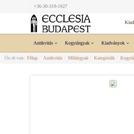
+36-30-319-1927
Kia
Antikvitás
Kegytárgyak
Kiadványok
Ön itt van:
Főlap
Antikvitás
Műtárgyak
Kategóriák
Kegytá