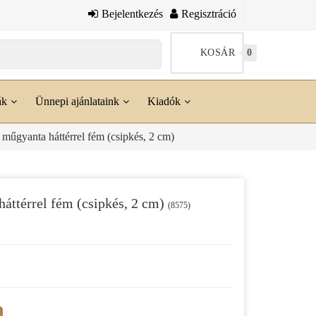
Bejelentkezés
Regisztráció
KOSÁR
0
ák
Ünnepi ajánlataink
Kiadók
műgyanta háttérrel fém (csipkés, 2 cm)
áttérrel fém (csipkés, 2 cm)
(8575)