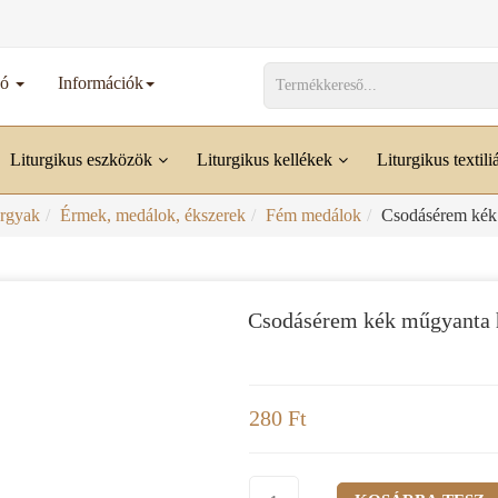
dó
Információk
Liturgikus eszközök
Liturgikus kellékek
Liturgikus textili
rgyak
Érmek, medálok, ékszerek
Fém medálok
Csodásérem kék 
Csodásérem kék műgyanta h
280 Ft