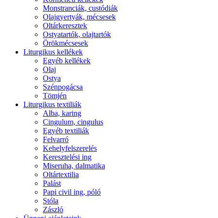
Monstranciák, custódiák
Olajgyertyák, mécsesek
Oltárkeresztek
Ostyatartók, olajtartók
Örökmécsesek
Liturgikus kellékek
Egyéb kellékek
Olaj
Ostya
Szénpogácsa
Tömjén
Liturgikus textiliák
Alba, karing
Cingulum, cingulus
Egyéb textiliák
Felvarró
Kehelyfelszerelés
Keresztelési ing
Miseruha, dalmatika
Oltártextilia
Palást
Papi civil ing, póló
Stóla
Zászló