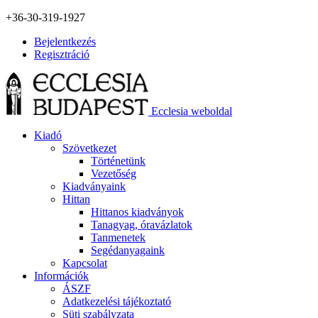
+36-30-319-1927
Bejelentkezés
Regisztráció
Ecclesia weboldal
Kiadó
Szövetkezet
Történetünk
Vezetőség
Kiadványaink
Hittan
Hittanos kiadványok
Tanagyag, óravázlatok
Tanmenetek
Segédanyagaink
Kapcsolat
Információk
ÁSZF
Adatkezelési tájékoztató
Süti szabályzata