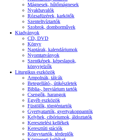
Mágnesek, hűtőmágnesek
Nyakbavalók
Rózsafüzérek, karkötők
Szenteltvíztartók
Szobrok, domborművek
Kiadványok
CD, DVD
Könyv
Naptárak, kalendáriumok
Nyomtatványok
Szentképek, képeslapok,
könyvjelzők
Liturgikus eszközök
Ampolnák, tálcák
Betegellátó-, útikészletek
Biblia-, breviárium tartók
Csengők, harangok
Egyéb eszközök
Füstölők, tömjéntartók
Gyertyatartók, gyertyakoppantók
Kelyhek, cibóriumok, áldoztatók
Keresztelési kellékek
Keresztúti stációk
Könyvtartók, térdeplők
Körmeneti kellékek