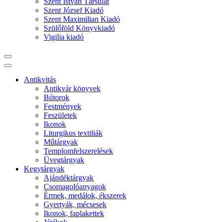
Szent István Társulat
Szent József Kiadó
Szent Maximilian Kiadó
Szülőföld Könyvkiadó
Vigilia kiadó
Antikvitás
Antikvár könyvek
Bútorok
Festmények
Feszületek
Ikonok
Liturgikus textiliák
Műtárgyak
Templomfelszerelések
Üvegtárgyak
Kegytárgyak
Ajándéktárgyak
Csomagolóanyagok
Érmek, medálok, ékszerek
Gyertyák, mécsesek
Ikonok, faplakettek