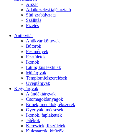
ÁSZF
Adatkezelési tájékoztató
Süti szabályzata
Szállítás
Fizetés
Antikvitás
Antikvár könyvek
Bútorok
Festmények
Feszületek
Ikonok
Liturgikus textiliák
Műtárgyak
Templomfelszerelések
Üvegtárgyak
Kegytárgyak
Ajándéktárgyak
Csomagolóanyagok
Érmek, medálok, ékszerek
Gyertyák, mécsesek
Ikonok, faplakettek
Játékok
Keresztek, feszületek
Kulcstartók, kitűzők