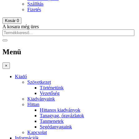
Szállítás
Fizetés
Kosár
0
A kosara még üres
Menü
×
Kiadó
Szövetkezet
Történetünk
Vezetőség
Kiadványaink
Hittan
Hittanos kiadványok
Tanagyag, óravázlatok
Tanmenetek
Segédanyagaink
Kapcsolat
Információk