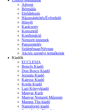
Ünnepi ajánlataink
Advent
Bérmálás
Elsőáldozás
Házasságkötés/Évforduló
Húsvét
Karácsony
Keresztelő
Konfirmáció
Nemzeti ünnepek
Papszentelés
Születésnap/Névnap
Akciós szentévi termékeink
Kiadók
ECCLESIA
Bencés Kiadó
Don Bosco Kiadó
Jezsuita Kiadó
Kairosz Kiadó
Korda Kiadó
Lazi Könyvkiadó
Magyar Kurír
Magyar Nemzeti Múzeum
Marana Tha kiadó
Napraforgó kiadó