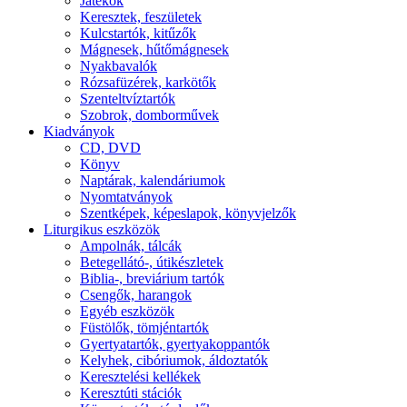
Játékok
Keresztek, feszületek
Kulcstartók, kitűzők
Mágnesek, hűtőmágnesek
Nyakbavalók
Rózsafüzérek, karkötők
Szenteltvíztartók
Szobrok, domborművek
Kiadványok
CD, DVD
Könyv
Naptárak, kalendáriumok
Nyomtatványok
Szentképek, képeslapok, könyvjelzők
Liturgikus eszközök
Ampolnák, tálcák
Betegellátó-, útikészletek
Biblia-, breviárium tartók
Csengők, harangok
Egyéb eszközök
Füstölők, tömjéntartók
Gyertyatartók, gyertyakoppantók
Kelyhek, cibóriumok, áldoztatók
Keresztelési kellékek
Keresztúti stációk