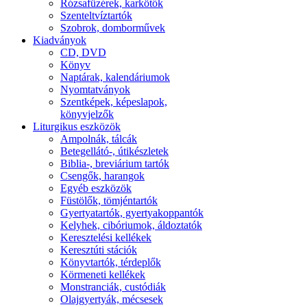
Rózsafüzérek, karkötők
Szenteltvíztartók
Szobrok, domborművek
Kiadványok
CD, DVD
Könyv
Naptárak, kalendáriumok
Nyomtatványok
Szentképek, képeslapok,
könyvjelzők
Liturgikus eszközök
Ampolnák, tálcák
Betegellátó-, útikészletek
Biblia-, breviárium tartók
Csengők, harangok
Egyéb eszközök
Füstölők, tömjéntartók
Gyertyatartók, gyertyakoppantók
Kelyhek, cibóriumok, áldoztatók
Keresztelési kellékek
Keresztúti stációk
Könyvtartók, térdeplők
Körmeneti kellékek
Monstranciák, custódiák
Olajgyertyák, mécsesek