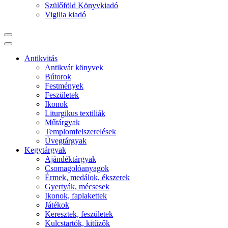
Szülőföld Könyvkiadó
Vigilia kiadó
Antikvitás
Antikvár könyvek
Bútorok
Festmények
Feszületek
Ikonok
Liturgikus textiliák
Műtárgyak
Templomfelszerelések
Üvegtárgyak
Kegytárgyak
Ajándéktárgyak
Csomagolóanyagok
Érmek, medálok, ékszerek
Gyertyák, mécsesek
Ikonok, faplakettek
Játékok
Keresztek, feszületek
Kulcstartók, kitűzők