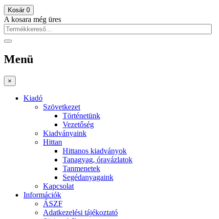
Kosár
0
A kosara még üres
Menü
×
Kiadó
Szövetkezet
Történetünk
Vezetőség
Kiadványaink
Hittan
Hittanos kiadványok
Tanagyag, óravázlatok
Tanmenetek
Segédanyagaink
Kapcsolat
Információk
ÁSZF
Adatkezelési tájékoztató