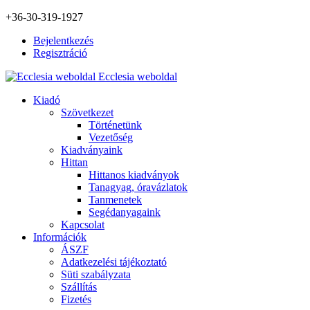
+36-30-319-1927
Bejelentkezés
Regisztráció
Ecclesia weboldal
Kiadó
Szövetkezet
Történetünk
Vezetőség
Kiadványaink
Hittan
Hittanos kiadványok
Tanagyag, óravázlatok
Tanmenetek
Segédanyagaink
Kapcsolat
Információk
ÁSZF
Adatkezelési tájékoztató
Süti szabályzata
Szállítás
Fizetés