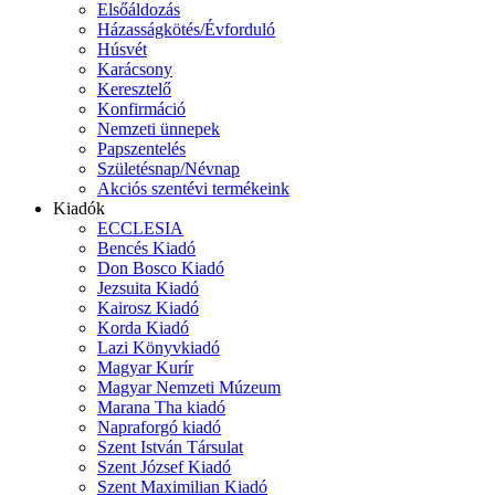
Elsőáldozás
Házasságkötés/Évforduló
Húsvét
Karácsony
Keresztelő
Konfirmáció
Nemzeti ünnepek
Papszentelés
Születésnap/Névnap
Akciós szentévi termékeink
Kiadók
ECCLESIA
Bencés Kiadó
Don Bosco Kiadó
Jezsuita Kiadó
Kairosz Kiadó
Korda Kiadó
Lazi Könyvkiadó
Magyar Kurír
Magyar Nemzeti Múzeum
Marana Tha kiadó
Napraforgó kiadó
Szent István Társulat
Szent József Kiadó
Szent Maximilian Kiadó