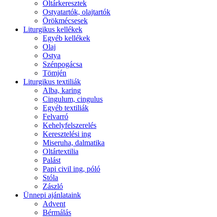
Oltárkeresztek
Ostyatartók, olajtartók
Örökmécsesek
Liturgikus kellékek
Egyéb kellékek
Olaj
Ostya
Szénpogácsa
Tömjén
Liturgikus textiliák
Alba, karing
Cingulum, cingulus
Egyéb textiliák
Felvarró
Kehelyfelszerelés
Keresztelési ing
Miseruha, dalmatika
Oltártextilia
Palást
Papi civil ing, póló
Stóla
Zászló
Ünnepi ajánlataink
Advent
Bérmálás