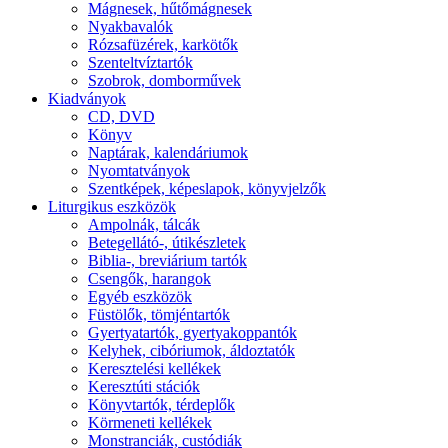
Mágnesek, hűtőmágnesek
Nyakbavalók
Rózsafüzérek, karkötők
Szenteltvíztartók
Szobrok, domborművek
Kiadványok
CD, DVD
Könyv
Naptárak, kalendáriumok
Nyomtatványok
Szentképek, képeslapok, könyvjelzők
Liturgikus eszközök
Ampolnák, tálcák
Betegellátó-, útikészletek
Biblia-, breviárium tartók
Csengők, harangok
Egyéb eszközök
Füstölők, tömjéntartók
Gyertyatartók, gyertyakoppantók
Kelyhek, cibóriumok, áldoztatók
Keresztelési kellékek
Keresztúti stációk
Könyvtartók, térdeplők
Körmeneti kellékek
Monstranciák, custódiák