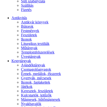
Süti szabályzata
Szállítás
Fizetés
Antikvitás
Antikvár könyvek
Bútorok
Festmények
Feszületek
Ikonok
Liturgikus textiliák
Műtárgyak
Templomfelszerelések
Üvegtárgyak
Kegytárgyak
Ajándéktárgyak
Csomagolóanyagok
Érmek, medálok, ékszerek
Gyertyák, mécsesek
Ikonok, faplakettek
Játékok
Keresztek, feszületek
Kulcstartók, kitűzők
Mágnesek, hűtőmágnesek
Nyakbavalók