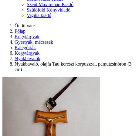
Szent Maximilian Kiadó
Szülőföld Könyvkiadó
Vigilia kiadó
Ön itt van:
Főlap
Kegytárgyak
Gyertyák, mécsesek
Kategóriák
Kegytárgyak
Nyakbavalók
Nyakbavaló, olajfa Tau kereszt korpusszal, pamutzsinóron (3
cm)