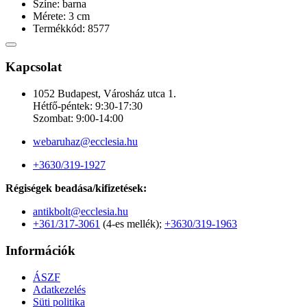
Színe: barna
Mérete: 3 cm
Termékkód: 8577
Kapcsolat
1052 Budapest, Városház utca 1.
Hétfő-péntek: 9:30-17:30
Szombat: 9:00-14:00
webaruhaz@ecclesia.hu
+3630/319-1927
Régiségek beadása/kifizetések:
antikbolt@ecclesia.hu
+361/317-3061
(4-es mellék);
+3630/319-1963
Információk
ÁSZF
Adatkezelés
Süti politika