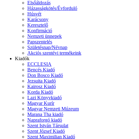
Elsőáldozás
Házasságkötés/Évforduló
Húsvét
Karácsony
Keresztelő
Konfirmáció
Nemzeti ünnepek
Papszentelés
Születésnap/Névnap
Akciós szentévi termékeink
Kiadók
ECCLESIA
Bencés Kiadó
Don Bosco Kiadó
Jezsuita Kiadó
Kairosz Kiadó
Korda Kiadó
Lazi Könyvkiadó
Magyar Kurír
Magyar Nemzeti Múzeum
Marana Tha kiadó
Napraforgó kiadó
Szent István Társulat
Szent József Kiadó
Szent Maximilian Kiadó