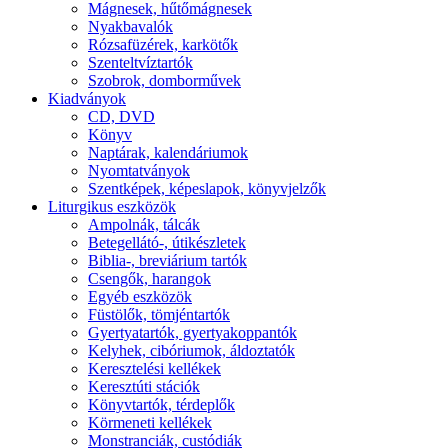
Mágnesek, hűtőmágnesek
Nyakbavalók
Rózsafüzérek, karkötők
Szenteltvíztartók
Szobrok, domborművek
Kiadványok
CD, DVD
Könyv
Naptárak, kalendáriumok
Nyomtatványok
Szentképek, képeslapok, könyvjelzők
Liturgikus eszközök
Ampolnák, tálcák
Betegellátó-, útikészletek
Biblia-, breviárium tartók
Csengők, harangok
Egyéb eszközök
Füstölők, tömjéntartók
Gyertyatartók, gyertyakoppantók
Kelyhek, cibóriumok, áldoztatók
Keresztelési kellékek
Keresztúti stációk
Könyvtartók, térdeplők
Körmeneti kellékek
Monstranciák, custódiák