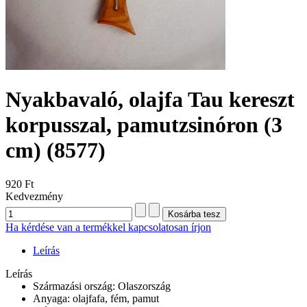
Nyakbavaló, olajfa Tau kereszt
korpusszal, pamutzsinóron (3
cm)
(8577)
920 Ft
Kedvezmény
Ha kérdése van a termékkel kapcsolatosan írjon
Leírás
Leírás
Származási ország: Olaszország
Anyaga: olajfafa, fém, pamut