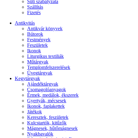
Süti szabályzata
Szállítás
Fizetés
Antikvitás
Antikvár könyvek
Bútorok
Festmények
Feszületek
Ikonok
Liturgikus textiliák
Műtárgyak
Templomfelszerelések
Üvegtárgyak
Kegytárgyak
Ajándéktárgyak
Csomagolóanyagok
Érmek, medálok, ékszerek
Gyertyák, mécsesek
Ikonok, faplakettek
Játékok
Keresztek, feszületek
Kulcstartók, kitűzők
Mágnesek, hűtőmágnesek
Nyakbavalók