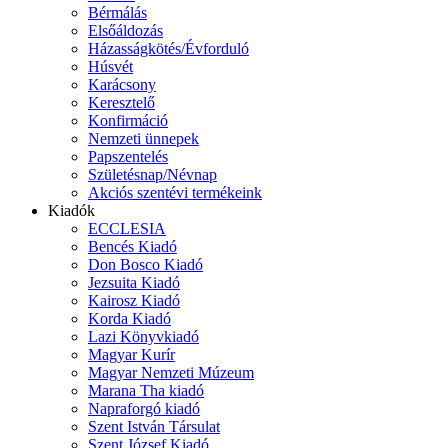
Bérmálás
Elsőáldozás
Házasságkötés/Évforduló
Húsvét
Karácsony
Keresztelő
Konfirmáció
Nemzeti ünnepek
Papszentelés
Születésnap/Névnap
Akciós szentévi termékeink
Kiadók
ECCLESIA
Bencés Kiadó
Don Bosco Kiadó
Jezsuita Kiadó
Kairosz Kiadó
Korda Kiadó
Lazi Könyvkiadó
Magyar Kurír
Magyar Nemzeti Múzeum
Marana Tha kiadó
Napraforgó kiadó
Szent István Társulat
Szent József Kiadó