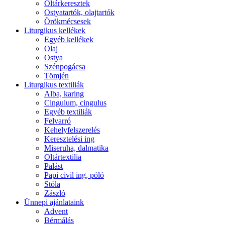
Oltárkeresztek
Ostyatartók, olajtartók
Örökmécsesek
Liturgikus kellékek
Egyéb kellékek
Olaj
Ostya
Szénpogácsa
Tömjén
Liturgikus textiliák
Alba, karing
Cingulum, cingulus
Egyéb textiliák
Felvarró
Kehelyfelszerelés
Keresztelési ing
Miseruha, dalmatika
Oltártextilia
Palást
Papi civil ing, póló
Stóla
Zászló
Ünnepi ajánlataink
Advent
Bérmálás