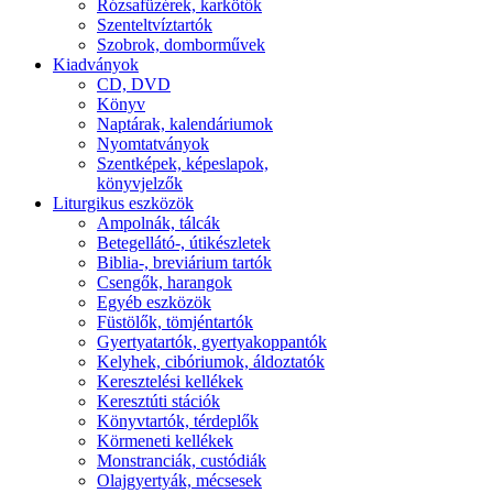
Rózsafüzérek, karkötők
Szenteltvíztartók
Szobrok, domborművek
Kiadványok
CD, DVD
Könyv
Naptárak, kalendáriumok
Nyomtatványok
Szentképek, képeslapok,
könyvjelzők
Liturgikus eszközök
Ampolnák, tálcák
Betegellátó-, útikészletek
Biblia-, breviárium tartók
Csengők, harangok
Egyéb eszközök
Füstölők, tömjéntartók
Gyertyatartók, gyertyakoppantók
Kelyhek, cibóriumok, áldoztatók
Keresztelési kellékek
Keresztúti stációk
Könyvtartók, térdeplők
Körmeneti kellékek
Monstranciák, custódiák
Olajgyertyák, mécsesek