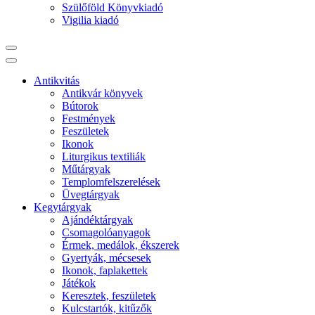
Szülőföld Könyvkiadó
Vigilia kiadó
Antikvitás
Antikvár könyvek
Bútorok
Festmények
Feszületek
Ikonok
Liturgikus textiliák
Műtárgyak
Templomfelszerelések
Üvegtárgyak
Kegytárgyak
Ajándéktárgyak
Csomagolóanyagok
Érmek, medálok, ékszerek
Gyertyák, mécsesek
Ikonok, faplakettek
Játékok
Keresztek, feszületek
Kulcstartók, kitűzők