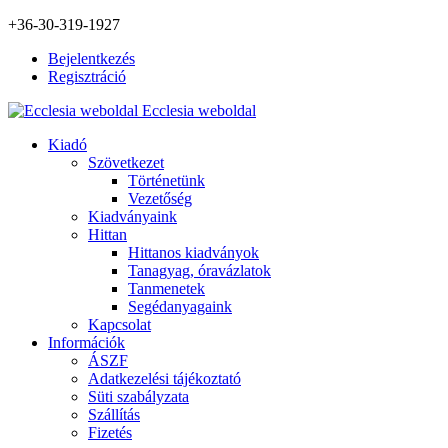
+36-30-319-1927
Bejelentkezés
Regisztráció
Ecclesia weboldal
Kiadó
Szövetkezet
Történetünk
Vezetőség
Kiadványaink
Hittan
Hittanos kiadványok
Tanagyag, óravázlatok
Tanmenetek
Segédanyagaink
Kapcsolat
Információk
ÁSZF
Adatkezelési tájékoztató
Süti szabályzata
Szállítás
Fizetés