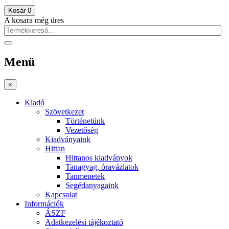
Kosár
0
A kosara még üres
Menü
×
Kiadó
Szövetkezet
Történetünk
Vezetőség
Kiadványaink
Hittan
Hittanos kiadványok
Tanagyag, óravázlatok
Tanmenetek
Segédanyagaink
Kapcsolat
Információk
ÁSZF
Adatkezelési tájékoztató