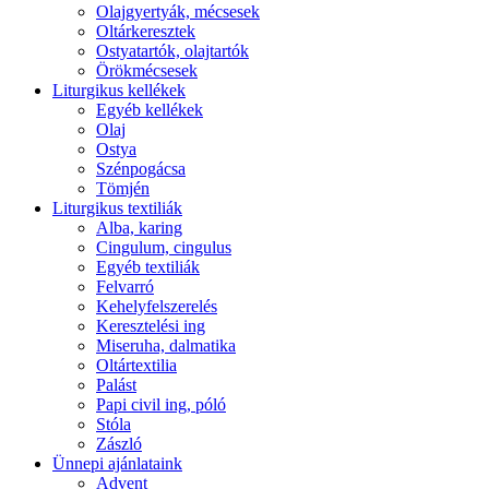
Olajgyertyák, mécsesek
Oltárkeresztek
Ostyatartók, olajtartók
Örökmécsesek
Liturgikus kellékek
Egyéb kellékek
Olaj
Ostya
Szénpogácsa
Tömjén
Liturgikus textiliák
Alba, karing
Cingulum, cingulus
Egyéb textiliák
Felvarró
Kehelyfelszerelés
Keresztelési ing
Miseruha, dalmatika
Oltártextilia
Palást
Papi civil ing, póló
Stóla
Zászló
Ünnepi ajánlataink
Advent