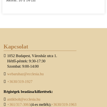
Mérete: 10 x 14 cm
Kapcsolat
1052 Budapest, Városház utca 1.
Hétfő-péntek: 9:30-17:30
Szombat: 9:00-14:00
webaruhaz@ecclesia.hu
+3630/319-1927
Régiségek beadása/kifizetések:
antikbolt@ecclesia.hu
+361/317-3061
(4-es mellék);
+3630/319-1963