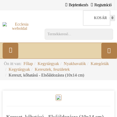
Bejelentkezés
Regisztráció
KOSÁR
0
Ön itt van:
Főlap
Kegytárgyak
Nyakbavalók
Kategóriák
Kegytárgyak
Keresztek, feszületek
Kereszt, kőhatású - Elsőáldozásra (10x14 cm)
Kereszt, kőhatású - Elsőáldozásra (10x14 cm)