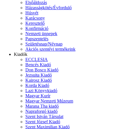
Elsőáldozás
Házasságkötés/Évforduló
Húsvét
Karácsony
Keresztelő
Konfirmáció
Nemzeti ünnepek
Papszentelés
Születésnap/Névnap
Akciós szentévi termékeink
Kiadók
ECCLESIA
Bencés Kiadó
Don Bosco Kiadó
Jezsuita Kiadó
Kairosz Kiadó
Korda Kiadó
Lazi Könyvkiadó
Magyar Kurír
Magyar Nemzeti Múzeum
Marana Tha kiadó
Napraforgó kiadó
Szent István Társulat
Szent József Kiadó
Szent Maximilian Kiadó