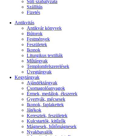
Süti szabályzata
Szállítás
Fizetés
Antikvitás
Antikvár könyvek
Bútorok
Festmények
Feszületek
Ikonok
Liturgikus textiliák
Műtárgyak
Templomfelszerelések
Üvegtárgyak
Kegytárgyak
Ajándéktárgyak
Csomagolóanyagok
Érmek, medálok, ékszerek
Gyertyák, mécsesek
Ikonok, faplakettek
Játékok
Keresztek, feszületek
Kulcstartók, kitűzők
Mágnesek, hűtőmágnesek
Nyakbavalók