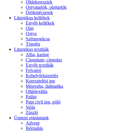
Oltárkeresztek
Ostyatartók, olajtartók
Örökmécsesek
Liturgikus kellékek
Egyéb kellékek
Olaj
Ostya
Szénpogácsa
Tömjén
Liturgikus textiliák
Alba, karing
Cingulum, cingulus
Egyéb textiliák
Felvarró
Kehelyfelszerelés
Keresztelési ing
Miseruha, dalmatika
Oltártextilia
Palást
Papi civil ing, póló
Stóla
Zászló
Ünnepi ajánlataink
Advent
Bérmálás