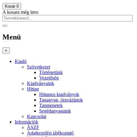
Kosár
0
A kosara még üres
Menü
×
Kiadó
Szövetkezet
Történetünk
Vezetőség
Kiadványaink
Hittan
Hittanos kiadványok
Tanagyag, óravázlatok
Tanmenetek
Segédanyagaink
Kapcsolat
Információk
ÁSZF
Adatkezelési tájékoztató