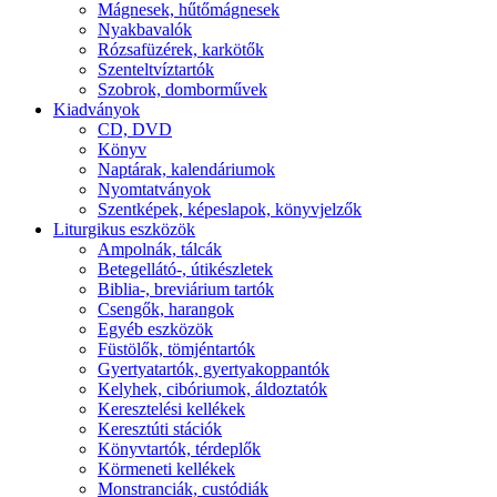
Mágnesek, hűtőmágnesek
Nyakbavalók
Rózsafüzérek, karkötők
Szenteltvíztartók
Szobrok, domborművek
Kiadványok
CD, DVD
Könyv
Naptárak, kalendáriumok
Nyomtatványok
Szentképek, képeslapok, könyvjelzők
Liturgikus eszközök
Ampolnák, tálcák
Betegellátó-, útikészletek
Biblia-, breviárium tartók
Csengők, harangok
Egyéb eszközök
Füstölők, tömjéntartók
Gyertyatartók, gyertyakoppantók
Kelyhek, cibóriumok, áldoztatók
Keresztelési kellékek
Keresztúti stációk
Könyvtartók, térdeplők
Körmeneti kellékek
Monstranciák, custódiák