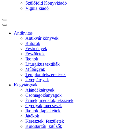
Szülőföld Könyvkiadó
Vigilia kiadó
Antikvitás
Antikvár könyvek
Bútorok
Festmények
Feszületek
Ikonok
Liturgikus textiliák
Műtárgyak
Templomfelszerelések
Üvegtárgyak
Kegytárgyak
Ajándéktárgyak
Csomagolóanyagok
Érmek, medálok, ékszerek
Gyertyák, mécsesek
Ikonok, faplakettek
Játékok
Keresztek, feszületek
Kulcstartók, kitűzők