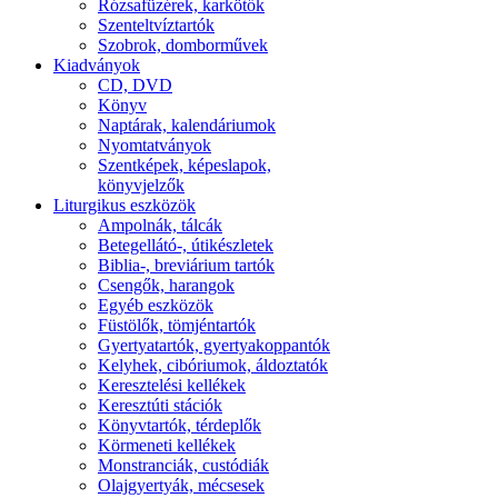
Rózsafüzérek, karkötők
Szenteltvíztartók
Szobrok, domborművek
Kiadványok
CD, DVD
Könyv
Naptárak, kalendáriumok
Nyomtatványok
Szentképek, képeslapok,
könyvjelzők
Liturgikus eszközök
Ampolnák, tálcák
Betegellátó-, útikészletek
Biblia-, breviárium tartók
Csengők, harangok
Egyéb eszközök
Füstölők, tömjéntartók
Gyertyatartók, gyertyakoppantók
Kelyhek, cibóriumok, áldoztatók
Keresztelési kellékek
Keresztúti stációk
Könyvtartók, térdeplők
Körmeneti kellékek
Monstranciák, custódiák
Olajgyertyák, mécsesek