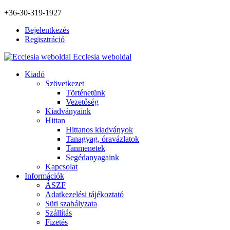
+36-30-319-1927
Bejelentkezés
Regisztráció
Ecclesia weboldal
Kiadó
Szövetkezet
Történetünk
Vezetőség
Kiadványaink
Hittan
Hittanos kiadványok
Tanagyag, óravázlatok
Tanmenetek
Segédanyagaink
Kapcsolat
Információk
ÁSZF
Adatkezelési tájékoztató
Süti szabályzata
Szállítás
Fizetés