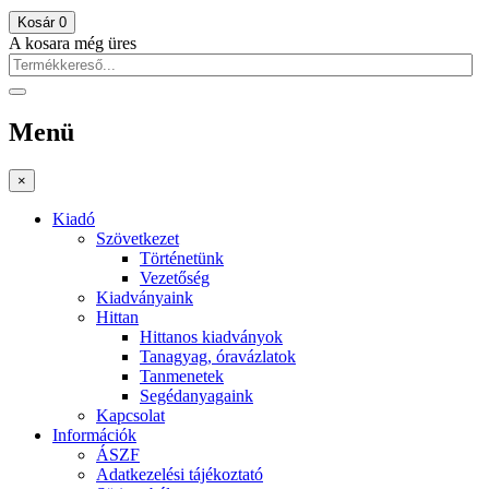
Kosár
0
A kosara még üres
Menü
×
Kiadó
Szövetkezet
Történetünk
Vezetőség
Kiadványaink
Hittan
Hittanos kiadványok
Tanagyag, óravázlatok
Tanmenetek
Segédanyagaink
Kapcsolat
Információk
ÁSZF
Adatkezelési tájékoztató