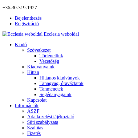
+36-30-319-1927
Bejelentkezés
Regisztráció
Ecclesia weboldal
Kiadó
Szövetkezet
Történetünk
Vezetőség
Kiadványaink
Hittan
Hittanos kiadványok
Tanagyag, óravázlatok
Tanmenetek
Segédanyagaink
Kapcsolat
Információk
ÁSZF
Adatkezelési tájékoztató
Süti szabályzata
Szállítás
Fizetés