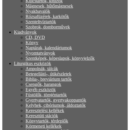
Kulcstartók, kitűzők
Mágnesek, hűtőmágnesek
Nyakbavalók
Rózsafüzérek, karkötők
Szenteltvíztartók
Szobrok, domborművek
Kiadványok
CD, DVD
Könyv
Naptárak, kalendáriumok
Nyomtatványok
Szentképek, képeslapok, könyvjelzők
Liturgikus eszközök
Ampolnák, tálcák
Betegellátó-, útikészletek
Biblia-, breviárium tartók
Csengők, harangok
Egyéb eszközök
Füstölők, tömjéntartók
Gyertyatartók, gyertyakoppantók
Kelyhek, cibóriumok, áldoztatók
Keresztelési kellékek
Keresztúti stációk
Könyvtartók, térdeplők
Körmeneti kellékek