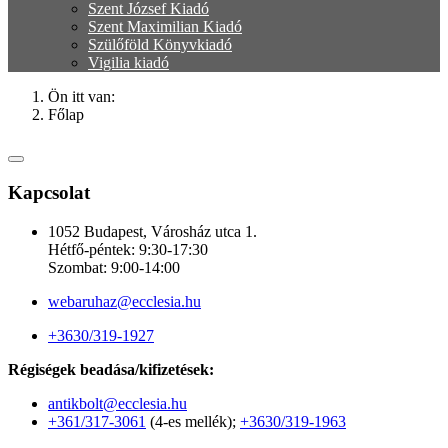
Szent József Kiadó
Szent Maximilian Kiadó
Szülőföld Könyvkiadó
Vigilia kiadó
Ön itt van:
Főlap
Kapcsolat
1052 Budapest, Városház utca 1.
Hétfő-péntek: 9:30-17:30
Szombat: 9:00-14:00
webaruhaz@ecclesia.hu
+3630/319-1927
Régiségek beadása/kifizetések:
antikbolt@ecclesia.hu
+361/317-3061
(4-es mellék);
+3630/319-1963