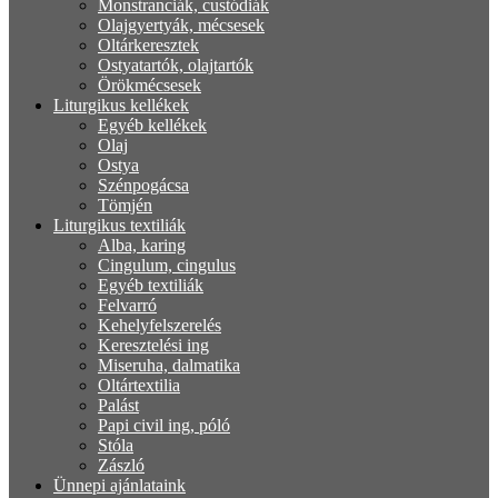
Monstranciák, custódiák
Olajgyertyák, mécsesek
Oltárkeresztek
Ostyatartók, olajtartók
Örökmécsesek
Liturgikus kellékek
Egyéb kellékek
Olaj
Ostya
Szénpogácsa
Tömjén
Liturgikus textiliák
Alba, karing
Cingulum, cingulus
Egyéb textiliák
Felvarró
Kehelyfelszerelés
Keresztelési ing
Miseruha, dalmatika
Oltártextilia
Palást
Papi civil ing, póló
Stóla
Zászló
Ünnepi ajánlataink