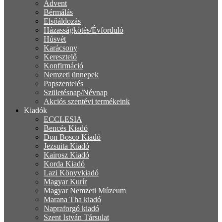
Advent
Bérmálás
Elsőáldozás
Házasságkötés/Évforduló
Húsvét
Karácsony
Keresztelő
Konfirmáció
Nemzeti ünnepek
Papszentelés
Születésnap/Névnap
Akciós szentévi termékeink
Kiadók
ECCLESIA
Bencés Kiadó
Don Bosco Kiadó
Jezsuita Kiadó
Kairosz Kiadó
Korda Kiadó
Lazi Könyvkiadó
Magyar Kurír
Magyar Nemzeti Múzeum
Marana Tha kiadó
Napraforgó kiadó
Szent István Társulat