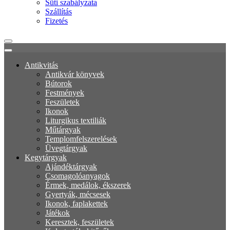
Süti szabályzata
Szállítás
Fizetés
Antikvitás
Antikvár könyvek
Bútorok
Festmények
Feszületek
Ikonok
Liturgikus textiliák
Műtárgyak
Templomfelszerelések
Üvegtárgyak
Kegytárgyak
Ajándéktárgyak
Csomagolóanyagok
Érmek, medálok, ékszerek
Gyertyák, mécsesek
Ikonok, faplakettek
Játékok
Keresztek, feszületek