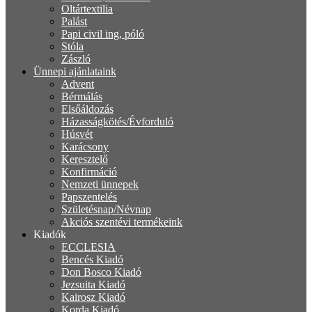
Oltártextilia
Palást
Papi civil ing, póló
Stóla
Zászló
Ünnepi ajánlataink
Advent
Bérmálás
Elsőáldozás
Házasságkötés/Évforduló
Húsvét
Karácsony
Keresztelő
Konfirmáció
Nemzeti ünnepek
Papszentelés
Születésnap/Névnap
Akciós szentévi termékeink
Kiadók
ECCLESIA
Bencés Kiadó
Don Bosco Kiadó
Jezsuita Kiadó
Kairosz Kiadó
Korda Kiadó