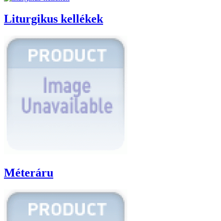
Liturgikus kellékek
Méteráru