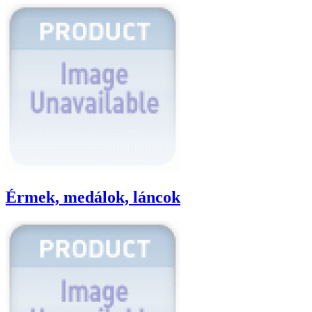
Érmek, medálok, láncok