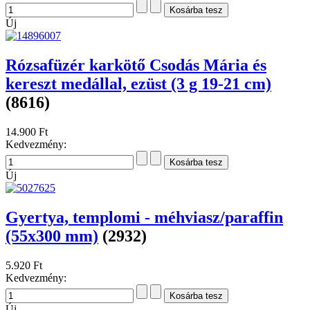
Új
Rózsafüzér karkötő Csodás Mária és
kereszt medállal, ezüst (3 g 19-21 cm)
(8616)
14.900 Ft
Kedvezmény:
Új
Gyertya, templomi - méhviasz/paraffin
(55x300 mm)
(2932)
5.920 Ft
Kedvezmény:
Új