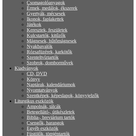
Csomagolóanyagok
Érmek, medálok, ékszerek
Gyertyák, mécsesek
Ikonok, faplakettek
Játékok
Keresztek, feszületek
Kulcstartók, kitűzők
Mágnesek, hűtőmágnesek
Nyakbavalók
Rózsafüzérek, karkötők
Szenteltvíztartók
Szobrok, domborművek
Kiadványok
CD, DVD
Könyv
Naptárak, kalendáriumok
Nyomtatványok
Szentképek, képeslapok, könyvjelzők
Liturgikus eszközök
Ampolnák, tálcák
Betegellátó-, útikészletek
Biblia-, breviárium tartók
Csengők, harangok
Egyéb eszközök
Füstölők, tömjéntartók