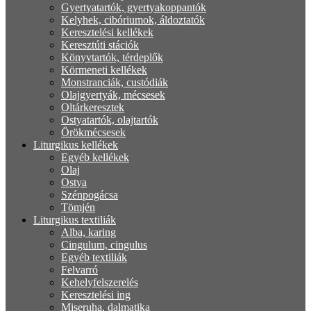
Gyertyatartók, gyertyakoppantók
Kelyhek, cibóriumok, áldoztatók
Keresztelési kellékek
Keresztúti stációk
Könyvtartók, térdeplők
Körmeneti kellékek
Monstranciák, custódiák
Olajgyertyák, mécsesek
Oltárkeresztek
Ostyatartók, olajtartók
Örökmécsesek
Liturgikus kellékek
Egyéb kellékek
Olaj
Ostya
Szénpogácsa
Tömjén
Liturgikus textiliák
Alba, karing
Cingulum, cingulus
Egyéb textiliák
Felvarró
Kehelyfelszerelés
Keresztelési ing
Miseruha, dalmatika