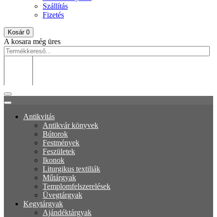
Szállítás
Fizetés
Kosár
0
A kosara még üres
Antikvitás
Antikvár könyvek
Bútorok
Festmények
Feszületek
Ikonok
Liturgikus textiliák
Műtárgyak
Templomfelszerelések
Üvegtárgyak
Kegytárgyak
Ajándéktárgyak