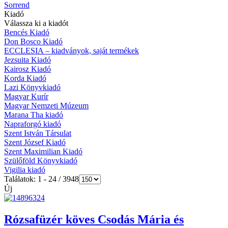
Sorrend
Kiadó
Válassza ki a kiadót
Bencés Kiadó
Don Bosco Kiadó
ECCLESIA – kiadványok, saját termékek
Jezsuita Kiadó
Kairosz Kiadó
Korda Kiadó
Lazi Könyvkiadó
Magyar Kurír
Magyar Nemzeti Múzeum
Marana Tha kiadó
Napraforgó kiadó
Szent István Társulat
Szent József Kiadó
Szent Maximilian Kiadó
Szülőföld Könyvkiadó
Vigilia kiadó
Találatok: 1 - 24 / 3948
Új
Rózsafüzér köves Csodás Mária és