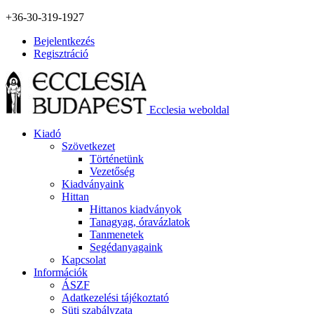
+36-30-319-1927
Bejelentkezés
Regisztráció
Ecclesia weboldal
Kiadó
Szövetkezet
Történetünk
Vezetőség
Kiadványaink
Hittan
Hittanos kiadványok
Tanagyag, óravázlatok
Tanmenetek
Segédanyagaink
Kapcsolat
Információk
ÁSZF
Adatkezelési tájékoztató
Süti szabályzata