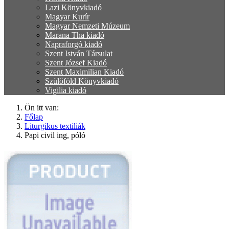
Lazi Könyvkiadó
Magyar Kurír
Magyar Nemzeti Múzeum
Marana Tha kiadó
Napraforgó kiadó
Szent István Társulat
Szent József Kiadó
Szent Maximilian Kiadó
Szülőföld Könyvkiadó
Vigilia kiadó
Ön itt van:
Főlap
Liturgikus textiliák
Papi civil ing, póló