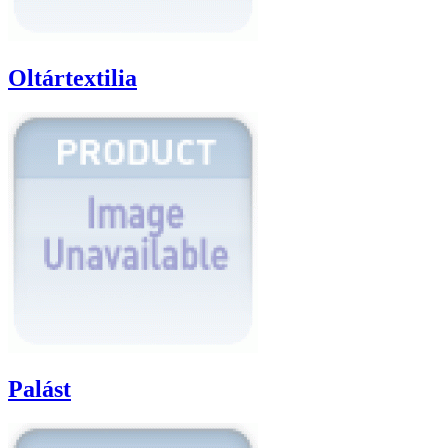
Oltártextilia
Palást