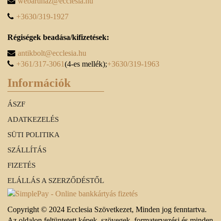
webaruhaz@ecclesia.hu
+3630/319-1927
Régiségek beadása/kifizetések:
antikbolt@ecclesia.hu
+361/317-3061
(4-es mellék);
+3630/319-1963
Információk
ÁSZF
ADATKEZELÉS
SÜTI POLITIKA
SZÁLLÍTÁS
FIZETÉS
ELÁLLÁS A SZERZŐDÉSTŐL
Copyright © 2024 Ecclesia Szövetkezet, Minden jog fenntartva.
Az oldalon feltüntetett képek, szövegek, formatervezési és minden