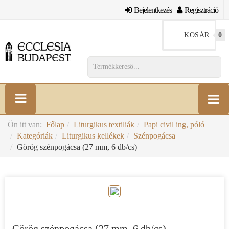
Bejelentkezés
Regisztráció
KOSÁR
0
Ön itt van:
Főlap
Liturgikus textiliák
Papi civil ing, póló
Kategóriák
Liturgikus kellékek
Szénpogácsa
Görög szénpogácsa (27 mm, 6 db/cs)
Görög szénpogácsa (27 mm, 6 db/cs)