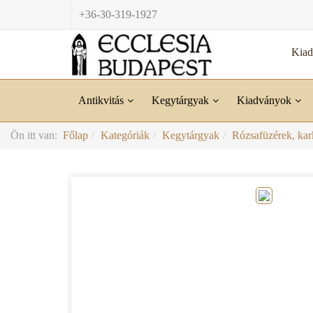
+36-30-319-1927
Kia
Antikvitás
Kegytárgyak
Kiadványok
Ön itt van:
Főlap
Kategóriák
Kegytárgyak
Rózsafüzérek, kar