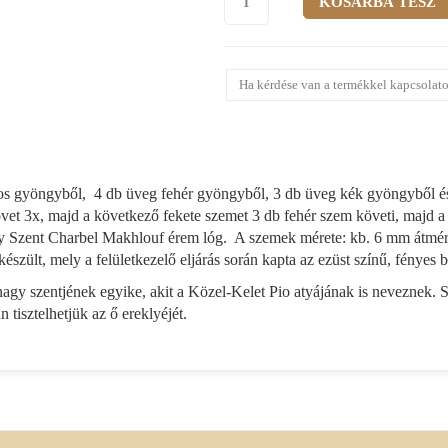
Ha kérdése van a termékkel kapcsolato
os gyöngyből, 4 db üveg fehér gyöngyből, 3 db üveg kék gyöngyből és
vet 3x, majd a következő fekete szemet 3 db fehér szem követi, majd a
gy Szent Charbel Makhlouf érem lóg. A szemek mérete: kb. 6 mm átmérő
zült, mely a felületkezelő eljárás során kapta az ezüst színű, fényes 
gy szentjének egyike, akit a Közel-Kelet Pio atyájának is neveznek. 
isztelhetjük az ő ereklyéjét.