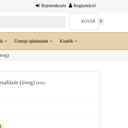
Bejelentkezés
Regisztráció
KOSÁR
0
ák
Ünnepi ajánlataink
Kiadók
üveg)
zsafüzér (üveg)
(8581)