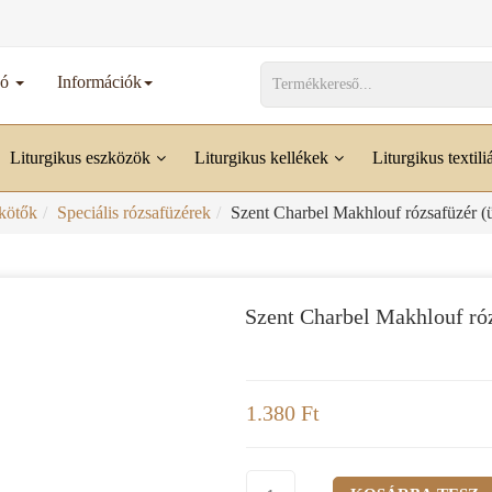
dó
Információk
Liturgikus eszközök
Liturgikus kellékek
Liturgikus textili
kötők
Speciális rózsafüzérek
Szent Charbel Makhlouf rózsafüzér (
Szent Charbel Makhlouf ró
1.380 Ft