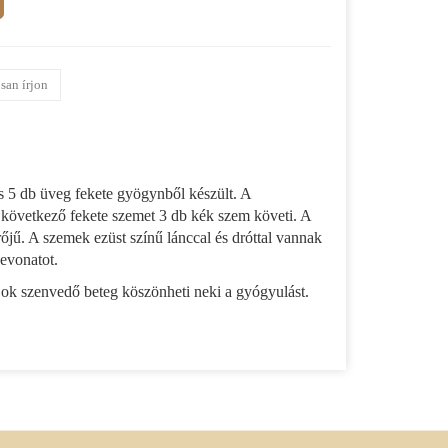
san írjon
 5 db üveg fekete gyögynből készült. A
 következő fekete szemet 3 db kék szem követi. A
jű. A szemek ezüst színű lánccal és dróttal vannak
bevonatot.
Sok szenvedő beteg köszönheti neki a gyógyulást.