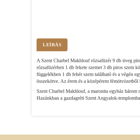
LEÍRÁS
A Szent Charbel Makhlouf rózsafüzér 9 db üveg pir
rózsafüzérben 1 db fekete szemet 3 db piros szem kö
függelékben 1 db fehér szem található és a végén e
összekötve. Az érem és a középérem fémötvözetből kés
Szent Charbel Makhlouf, a maronita egyház három na
Hazánkban a gazdagréti Szent Angyalok-templomban t