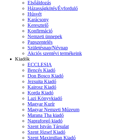
Elsőáldozás
Házasságkötés/Évforduló
Húsvét
Karácsony
Keresztelő
Konfirmáció
Nemzeti ünnepek
Papszentelés
Születésnap/Névnap
Akciós szentévi termékeink
Kiadók
ECCLESIA
Bencés Kiadó
Don Bosco Kiadó
Jezsuita Kiadó
Kairosz Kiadó
Korda Kiadó
Lazi Könyvkiadó
Magyar Kurír
Magyar Nemzeti Múzeum
Marana Tha kiadó
Napraforgó kiadó
Szent István Társulat
Szent József Kiadó
Szent Maximilian Kiadó