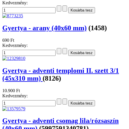
Kedvezmény:
Gyertya - arany (40x60 mm)
(1458)
690 Ft
Kedvezmény:
Gyertya - adventi templomi II. szett 3/1
(45x310 mm)
(8126)
10.900 Ft
Kedvezmény:
Gyertya - adventi csomag lila/rózsaszín
(40x60 mm)
(5997591340781)