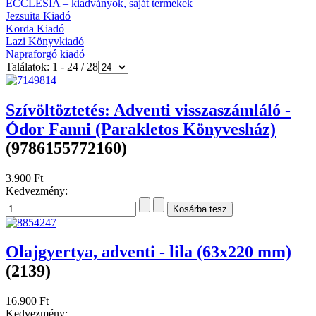
ECCLESIA – kiadványok, saját termékek
Jezsuita Kiadó
Korda Kiadó
Lazi Könyvkiadó
Napraforgó kiadó
Találatok: 1 - 24 / 28
Szívöltöztetés: Adventi visszaszámláló -
Ódor Fanni (Parakletos Könyvesház)
(9786155772160)
3.900 Ft
Kedvezmény:
Olajgyertya, adventi - lila (63x220 mm)
(2139)
16.900 Ft
Kedvezmény: