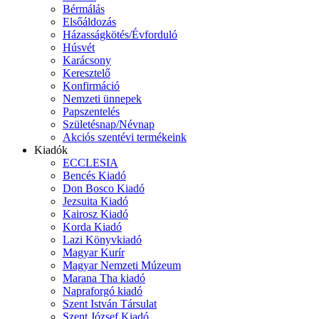
Bérmálás
Elsőáldozás
Házasságkötés/Évforduló
Húsvét
Karácsony
Keresztelő
Konfirmáció
Nemzeti ünnepek
Papszentelés
Születésnap/Névnap
Akciós szentévi termékeink
Kiadók
ECCLESIA
Bencés Kiadó
Don Bosco Kiadó
Jezsuita Kiadó
Kairosz Kiadó
Korda Kiadó
Lazi Könyvkiadó
Magyar Kurír
Magyar Nemzeti Múzeum
Marana Tha kiadó
Napraforgó kiadó
Szent István Társulat
Szent József Kiadó