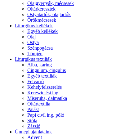
Olajgyertyák, mécsesek
Oltárkeresztek
Ostyatartók, olajtartók
Örökmécsesek
Liturgikus kellékek
Egyéb kellékek
Olaj
Ostya
Szénpogácsa
Tömjén
Liturgikus textiliák
Alba, karing
Cingulum, cingulus
Egyéb textiliák
Felvarró
Kehelyfelszerelés
Keresztelési ing
Miseruha, dalmatika
Oltártextilia
Palást
Papi civil ing, póló
Stóla
Zászló
Ünnepi ajánlataink
Advent