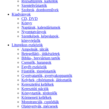
Rózsafüzérek, karkötők
Szenteltvíztartók
Szobrok, domborművek
Kiadványok
CD, DVD
Könyv
Naptárak, kalendáriumok
Nyomtatványok
Szentképek, képeslapok,
könyvjelzők
Liturgikus eszközök
Ampolnák, tálcák
Betegellátó-, útikészletek
Biblia-, breviárium tartók
Csengők, harangok
Egyéb eszközök
Füstölők, tömjéntartók
Gyertyatartók, gyertyakoppantók
Kelyhek, cibóriumok, áldoztatók
Keresztelési kellékek
Keresztúti stációk
Könyvtartók, térdeplők
Körmeneti kellékek
Monstranciák, custódiák
Olajgyertyák, mécsesek