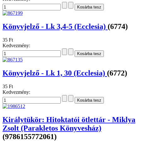
Könyvjelző - Lk 3,4-5 (Ecclesia)
(6774)
35 Ft
Kedvezmény:
Könyvjelző - Lk 1, 30 (Ecclesia)
(6772)
35 Ft
Kedvezmény:
Királytükör: Hitoktatói ötlettár - Miklya
Zsolt (Parakletos Könyvesház)
(9786155772061)