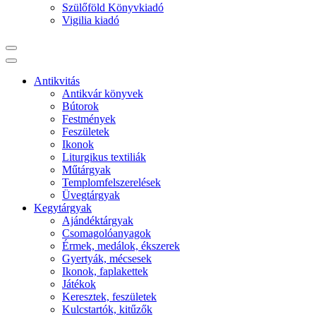
Szülőföld Könyvkiadó
Vigilia kiadó
Antikvitás
Antikvár könyvek
Bútorok
Festmények
Feszületek
Ikonok
Liturgikus textiliák
Műtárgyak
Templomfelszerelések
Üvegtárgyak
Kegytárgyak
Ajándéktárgyak
Csomagolóanyagok
Érmek, medálok, ékszerek
Gyertyák, mécsesek
Ikonok, faplakettek
Játékok
Keresztek, feszületek
Kulcstartók, kitűzők