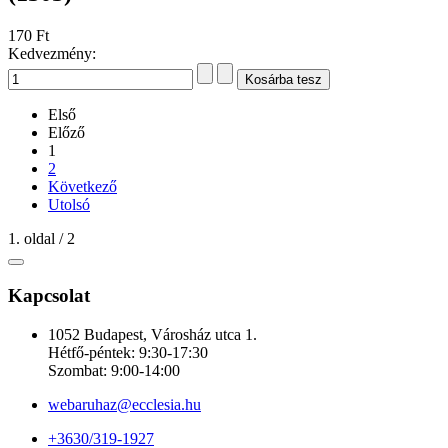
170 Ft
Kedvezmény:
Első
Előző
1
2
Következő
Utolsó
1. oldal / 2
Kapcsolat
1052 Budapest, Városház utca 1.
Hétfő-péntek: 9:30-17:30
Szombat: 9:00-14:00
webaruhaz@ecclesia.hu
+3630/319-1927