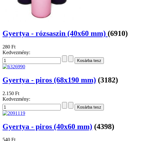
Gyertya - rózsaszin (40x60 mm)
(6910)
280 Ft
Kedvezmény:
Gyertya - piros (68x190 mm)
(3182)
2.150 Ft
Kedvezmény:
Gyertya - piros (40x60 mm)
(4398)
540 Ft