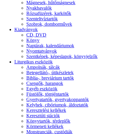
Mágnesek, hűtőmágnesek
Nyakbavalók
Rózsafüzérek, karkötők
Szenteltvíztartók
Szobrok, domborművek
Kiadványok
CD, DVD
Könyv
Naptárak, kalendáriumok
Nyomtatványok
Szentképek, képeslapok, könyvjelzők
Liturgikus eszközök
Ampolnák, tálcák
Betegellátó-, útikészletek
Biblia-, breviárium tartók
Csengők, harangok
Egyéb eszközök
Füstölők, tömjéntartók
Gyertyatartók, gyertyakoppantók
Kelyhek, cibóriumok, áldoztatók
Keresztelési kellékek
Keresztúti stációk
Könyvtartók, térdeplők
Körmeneti kellékek
Monstranciák, custódiák