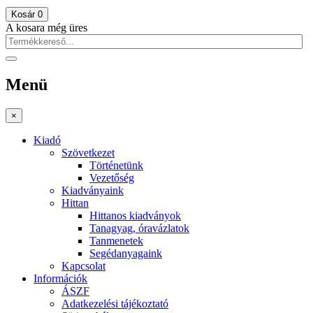
Kosár
0
A kosara még üres
Menü
×
Kiadó
Szövetkezet
Történetünk
Vezetőség
Kiadványaink
Hittan
Hittanos kiadványok
Tanagyag, óravázlatok
Tanmenetek
Segédanyagaink
Kapcsolat
Információk
ÁSZF
Adatkezelési tájékoztató