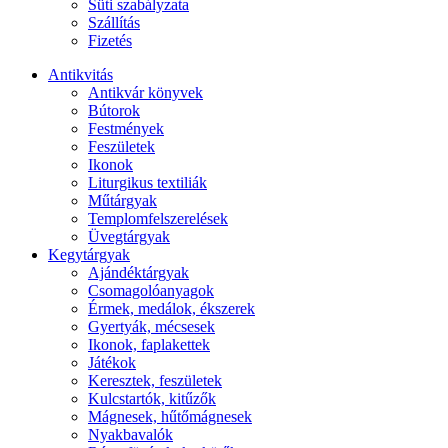
Süti szabályzata
Szállítás
Fizetés
Antikvitás
Antikvár könyvek
Bútorok
Festmények
Feszületek
Ikonok
Liturgikus textiliák
Műtárgyak
Templomfelszerelések
Üvegtárgyak
Kegytárgyak
Ajándéktárgyak
Csomagolóanyagok
Érmek, medálok, ékszerek
Gyertyák, mécsesek
Ikonok, faplakettek
Játékok
Keresztek, feszületek
Kulcstartók, kitűzők
Mágnesek, hűtőmágnesek
Nyakbavalók