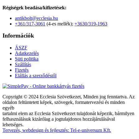
Régiségek beadása/kifizetések:
antikbolt@ecclesia.hu
+361/317-3061
(4-es mellék);
+3630/319-1963
Információk
ÁSZF
Adatkezelés
Süti politika
Szállítás
Fizetés
Elállás a szerződéstől
Copyright © 2024 Ecclesia Szövetkezet, Minden jog fenntartva. Az
oldalon feltüntetett képek, szövegek, formatervezési és minden
egyéb
tartalmi elem az Ecclesia Szövetkezet tulajdonát képezik, bármilyen
felhasználásuk kizárólag a jogtulajdonos hozzájárulásával
lehetséges.
Tervezés, webdesign és fejlesztés: Tel-e-universum Kft.