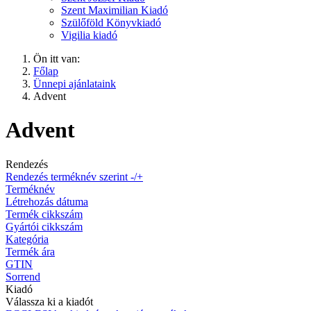
Szent Maximilian Kiadó
Szülőföld Könyvkiadó
Vigilia kiadó
Ön itt van:
Főlap
Ünnepi ajánlataink
Advent
Advent
Rendezés
Rendezés terméknév szerint -/+
Terméknév
Létrehozás dátuma
Termék cikkszám
Gyártói cikkszám
Kategória
Termék ára
GTIN
Sorrend
Kiadó
Válassza ki a kiadót