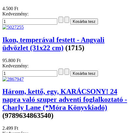
4.500 Ft
Kedvezmény:
Ikon, temperával festett - Angyali
üdvözlet (31x22 cm)
(1715)
95.800 Ft
Kedvezmény:
Három, kettő, egy, KARÁCSONY! 24
napra való szuper adventi foglalkoztató -
Charly Lane (*Móra Könyvkiadó)
(9789634863540)
2.499 Ft