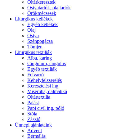
Oltárkeresztek
Ostyatartók, olajtartók
Örökmécsesek
Liturgikus kellékek
Egyéb kellékek
Olaj
Ostya
Szénpogácsa
Tömjén
Liturgikus textiliák
Alba, karing
Cingulum, cingulus
Egyéb textiliák
Felvarró
Kehelyfelszerelés
Keresztelési ing
Miseruha, dalmatika
Oltártextilia
Palást
Papi civil ing, póló
Stóla
Zászló
Ünnepi ajánlataink
Advent
Bérmálás