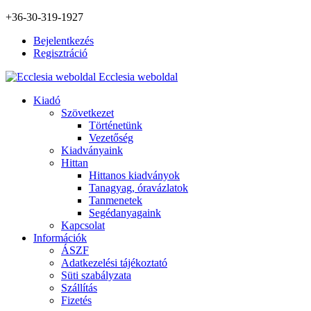
+36-30-319-1927
Bejelentkezés
Regisztráció
Ecclesia weboldal
Kiadó
Szövetkezet
Történetünk
Vezetőség
Kiadványaink
Hittan
Hittanos kiadványok
Tanagyag, óravázlatok
Tanmenetek
Segédanyagaink
Kapcsolat
Információk
ÁSZF
Adatkezelési tájékoztató
Süti szabályzata
Szállítás
Fizetés