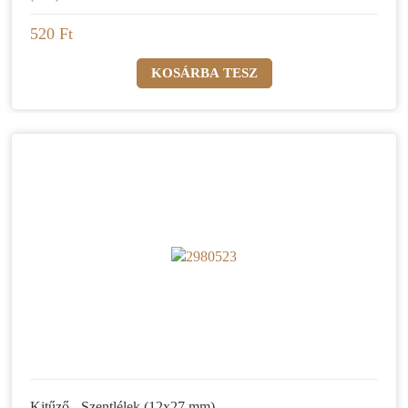
520 Ft
Kitűző - Szentlélek (12x27 mm)