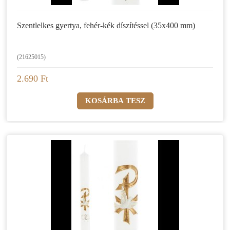
Szentlelkes gyertya, fehér-kék díszítéssel (35x400 mm)
(21625015)
2.690 Ft