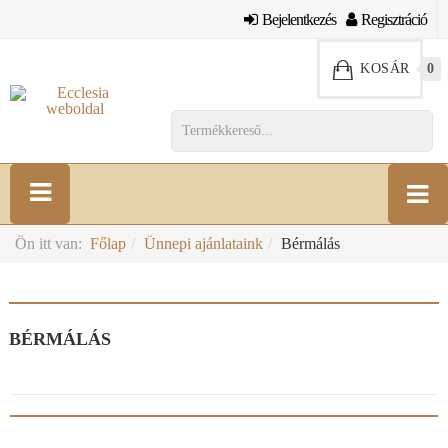
Bejelentkezés
Regisztráció
KOSÁR
0
Ön itt van:
Főlap
Ünnepi ajánlataink
Bérmálás
BÉRMÁLÁS