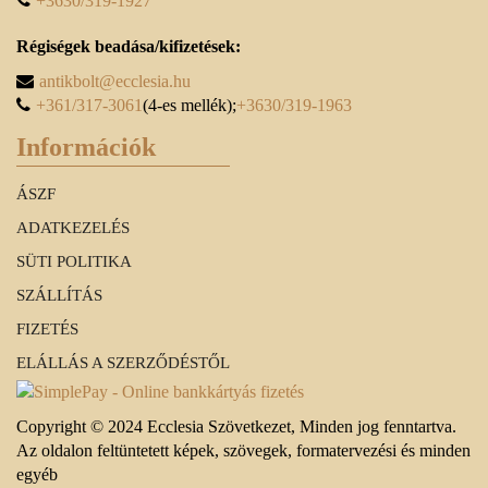
+3630/319-1927
Régiségek beadása/kifizetések:
antikbolt@ecclesia.hu
+361/317-3061
(4-es mellék);
+3630/319-1963
Információk
ÁSZF
ADATKEZELÉS
SÜTI POLITIKA
SZÁLLÍTÁS
FIZETÉS
ELÁLLÁS A SZERZŐDÉSTŐL
Copyright © 2024 Ecclesia Szövetkezet, Minden jog fenntartva.
Az oldalon feltüntetett képek, szövegek, formatervezési és minden
egyéb