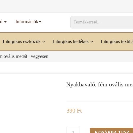
dó
Információk
Liturgikus eszközök
Liturgikus kellékek
Liturgikus textili
m ovális medál - vegyesen
Nyakbavaló, fém ovális me
390 Ft