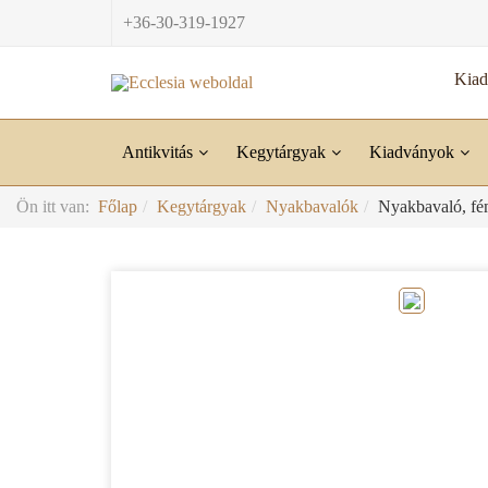
+36-30-319-1927
Kia
Antikvitás
Kegytárgyak
Kiadványok
Ön itt van:
Főlap
Kegytárgyak
Nyakbavalók
Nyakbavaló, fé