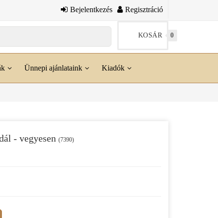
Bejelentkezés
Regisztráció
KOSÁR
0
ák
Ünnepi ajánlataink
Kiadók
dál - vegyesen
(7390)