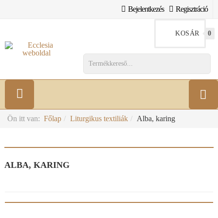
Bejelentkezés
Regisztráció
KOSÁR
0
Ön itt van:
Főlap
Liturgikus textiliák
Alba, karing
ALBA, KARING