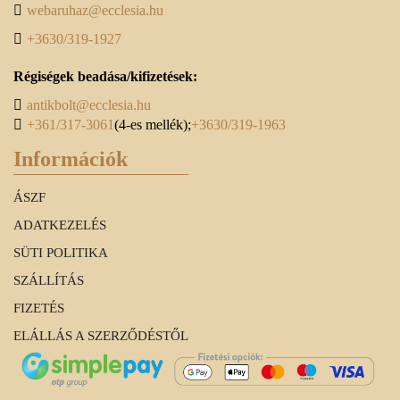
webaruhaz@ecclesia.hu
+3630/319-1927
Régiségek beadása/kifizetések:
antikbolt@ecclesia.hu
+361/317-3061
(4-es mellék);
+3630/319-1963
Információk
ÁSZF
ADATKEZELÉS
SÜTI POLITIKA
SZÁLLÍTÁS
FIZETÉS
ELÁLLÁS A SZERZŐDÉSTŐL