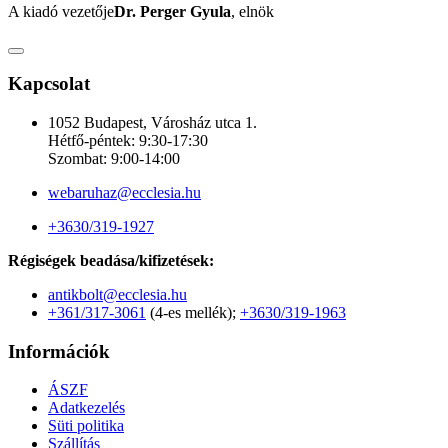
A kiadó vezetője
Dr. Perger Gyula
, elnök
Kapcsolat
1052 Budapest, Városház utca 1.
Hétfő-péntek: 9:30-17:30
Szombat: 9:00-14:00
webaruhaz@ecclesia.hu
+3630/319-1927
Régiségek beadása/kifizetések:
antikbolt@ecclesia.hu
+361/317-3061
(4-es mellék);
+3630/319-1963
Információk
ÁSZF
Adatkezelés
Süti politika
Szállítás