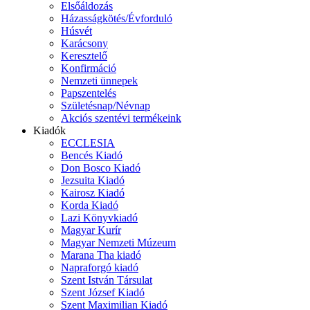
Elsőáldozás
Házasságkötés/Évforduló
Húsvét
Karácsony
Keresztelő
Konfirmáció
Nemzeti ünnepek
Papszentelés
Születésnap/Névnap
Akciós szentévi termékeink
Kiadók
ECCLESIA
Bencés Kiadó
Don Bosco Kiadó
Jezsuita Kiadó
Kairosz Kiadó
Korda Kiadó
Lazi Könyvkiadó
Magyar Kurír
Magyar Nemzeti Múzeum
Marana Tha kiadó
Napraforgó kiadó
Szent István Társulat
Szent József Kiadó
Szent Maximilian Kiadó