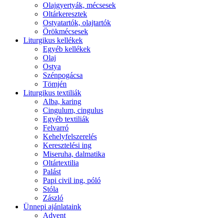
Olajgyertyák, mécsesek
Oltárkeresztek
Ostyatartók, olajtartók
Örökmécsesek
Liturgikus kellékek
Egyéb kellékek
Olaj
Ostya
Szénpogácsa
Tömjén
Liturgikus textiliák
Alba, karing
Cingulum, cingulus
Egyéb textiliák
Felvarró
Kehelyfelszerelés
Keresztelési ing
Miseruha, dalmatika
Oltártextilia
Palást
Papi civil ing, póló
Stóla
Zászló
Ünnepi ajánlataink
Advent