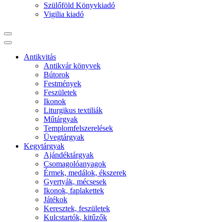
Szülőföld Könyvkiadó
Vigilia kiadó
Antikvitás
Antikvár könyvek
Bútorok
Festmények
Feszületek
Ikonok
Liturgikus textiliák
Műtárgyak
Templomfelszerelések
Üvegtárgyak
Kegytárgyak
Ajándéktárgyak
Csomagolóanyagok
Érmek, medálok, ékszerek
Gyertyák, mécsesek
Ikonok, faplakettek
Játékok
Keresztek, feszületek
Kulcstartók, kitűzők