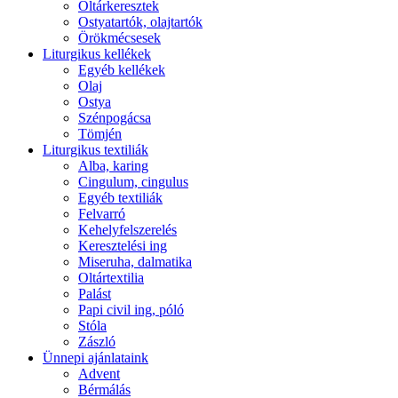
Oltárkeresztek
Ostyatartók, olajtartók
Örökmécsesek
Liturgikus kellékek
Egyéb kellékek
Olaj
Ostya
Szénpogácsa
Tömjén
Liturgikus textiliák
Alba, karing
Cingulum, cingulus
Egyéb textiliák
Felvarró
Kehelyfelszerelés
Keresztelési ing
Miseruha, dalmatika
Oltártextilia
Palást
Papi civil ing, póló
Stóla
Zászló
Ünnepi ajánlataink
Advent
Bérmálás