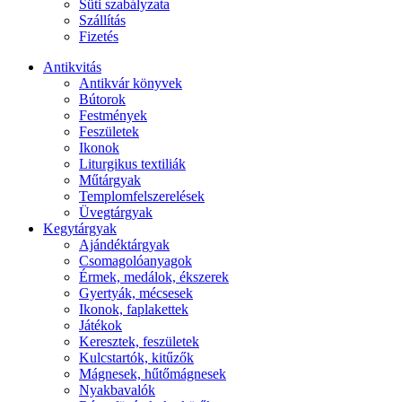
Süti szabályzata
Szállítás
Fizetés
Antikvitás
Antikvár könyvek
Bútorok
Festmények
Feszületek
Ikonok
Liturgikus textiliák
Műtárgyak
Templomfelszerelések
Üvegtárgyak
Kegytárgyak
Ajándéktárgyak
Csomagolóanyagok
Érmek, medálok, ékszerek
Gyertyák, mécsesek
Ikonok, faplakettek
Játékok
Keresztek, feszületek
Kulcstartók, kitűzők
Mágnesek, hűtőmágnesek
Nyakbavalók