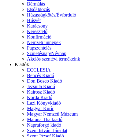
Bérmálás
Elsőáldozás
Házasságkötés/Évforduló
Húsvét
Karácsony
Keresztelő
Konfirmáció
Nemzeti ünnepek
Papszentelés
Születésnap/Névnap
Akciós szentévi termékeink
Kiadók
ECCLESIA
Bencés Kiadó
Don Bosco Kiadó
Jezsuita Kiadó
Kairosz Kiadó
Korda Kiadó
Lazi Könyvkiadó
Magyar Kurír
Magyar Nemzeti Múzeum
Marana Tha kiadó
Napraforgó kiadó
Szent István Társulat
Szent József Kiadó