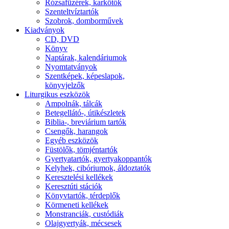
Rózsafüzérek, karkötők
Szenteltvíztartók
Szobrok, domborművek
Kiadványok
CD, DVD
Könyv
Naptárak, kalendáriumok
Nyomtatványok
Szentképek, képeslapok,
könyvjelzők
Liturgikus eszközök
Ampolnák, tálcák
Betegellátó-, útikészletek
Biblia-, breviárium tartók
Csengők, harangok
Egyéb eszközök
Füstölők, tömjéntartók
Gyertyatartók, gyertyakoppantók
Kelyhek, cibóriumok, áldoztatók
Keresztelési kellékek
Keresztúti stációk
Könyvtartók, térdeplők
Körmeneti kellékek
Monstranciák, custódiák
Olajgyertyák, mécsesek