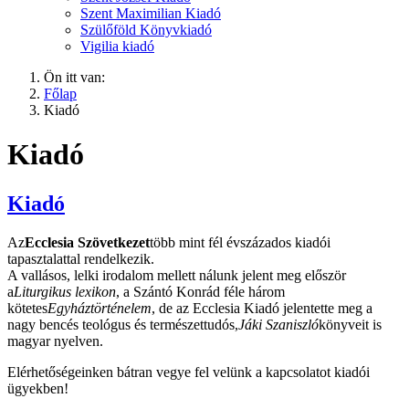
Szent Maximilian Kiadó
Szülőföld Könyvkiadó
Vigilia kiadó
Ön itt van:
Főlap
Kiadó
Kiadó
Kiadó
Az
Ecclesia Szövetkezet
több mint fél évszázados kiadói
tapasztalattal rendelkezik.
A vallásos, lelki irodalom mellett nálunk jelent meg először
a
Liturgikus lexikon
, a Szántó Konrád féle három
kötetes
Egyháztörténelem
, de az Ecclesia Kiadó jelentette meg a
nagy bencés teológus és természettudós,
Jáki Szaniszló
könyveit is
magyar nyelven.
Elérhetőségeinken bátran vegye fel velünk a kapcsolatot kiadói
ügyekben!