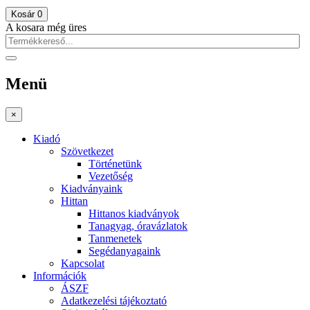
Kosár
0
A kosara még üres
Menü
×
Kiadó
Szövetkezet
Történetünk
Vezetőség
Kiadványaink
Hittan
Hittanos kiadványok
Tanagyag, óravázlatok
Tanmenetek
Segédanyagaink
Kapcsolat
Információk
ÁSZF
Adatkezelési tájékoztató