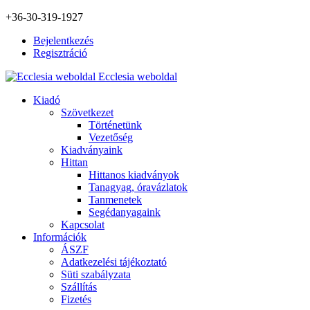
+36-30-319-1927
Bejelentkezés
Regisztráció
Ecclesia weboldal
Kiadó
Szövetkezet
Történetünk
Vezetőség
Kiadványaink
Hittan
Hittanos kiadványok
Tanagyag, óravázlatok
Tanmenetek
Segédanyagaink
Kapcsolat
Információk
ÁSZF
Adatkezelési tájékoztató
Süti szabályzata
Szállítás
Fizetés