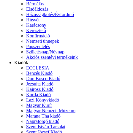
Bérmálás
Elsőáldozás
Házasságkötés/Évforduló
Húsvét
Karácsony
Keresztelő
Konfirmáció
Nemzeti ünnepek
Papszentelés
Születésnap/Névnap
Akciós szentévi termékeink
Kiadók
ECCLESIA
Bencés Kiadó
Don Bosco Kiadó
Jezsuita Kiadó
Kairosz Kiadó
Korda Kiadó
Lazi Könyvkiadó
Magyar Kurír
Magyar Nemzeti Múzeum
Marana Tha kiadó
Napraforgó kiadó
Szent István Társulat
Szent József Kiadó