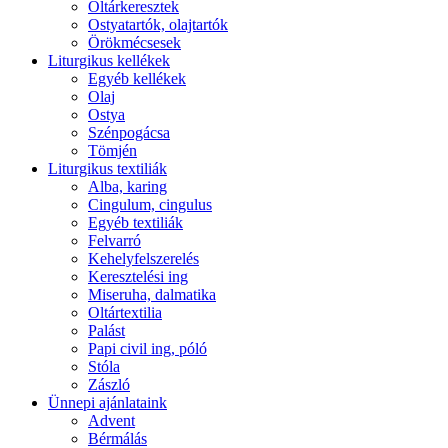
Oltárkeresztek
Ostyatartók, olajtartók
Örökmécsesek
Liturgikus kellékek
Egyéb kellékek
Olaj
Ostya
Szénpogácsa
Tömjén
Liturgikus textiliák
Alba, karing
Cingulum, cingulus
Egyéb textiliák
Felvarró
Kehelyfelszerelés
Keresztelési ing
Miseruha, dalmatika
Oltártextilia
Palást
Papi civil ing, póló
Stóla
Zászló
Ünnepi ajánlataink
Advent
Bérmálás