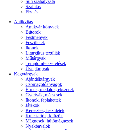
Süti szabályzata
Szállítás
Fizetés
Antikvitás
Antikvár könyvek
Bútorok
Festmények
Feszületek
Ikonok
Liturgikus textiliák
Műtárgyak
Templomfelszerelések
Üvegtárgyak
Kegytárgyak
Ajándéktárgyak
Csomagolóanyagok
Érmek, medálok, ékszerek
Gyertyák, mécsesek
Ikonok, faplakettek
Játékok
Keresztek, feszületek
Kulcstartók, kitűzők
Mágnesek, hűtőmágnesek
Nyakbavalók