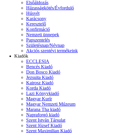
Elsőáldozás
Házasságkötés/Évforduló
Húsvét
Karácsony
Keresztelő
Konfirmáció
Nemzeti ünnepek
Papszentelés
Születésnap/Névnap
Akciós szentévi termékeink
Kiadók
ECCLESIA
Bencés Kiadó
Don Bosco Kiadó
Jezsuita Kiadó
Kairosz Kiadó
Korda Kiadó
Lazi Könyvkiadó
Magyar Kurír
Magyar Nemzeti Múzeum
Marana Tha kiadó
Napraforgó kiadó
Szent István Társulat
Szent József Kiadó
Szent Maximilian Kiadó