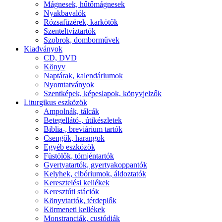
Mágnesek, hűtőmágnesek
Nyakbavalók
Rózsafüzérek, karkötők
Szenteltvíztartók
Szobrok, domborművek
Kiadványok
CD, DVD
Könyv
Naptárak, kalendáriumok
Nyomtatványok
Szentképek, képeslapok, könyvjelzők
Liturgikus eszközök
Ampolnák, tálcák
Betegellátó-, útikészletek
Biblia-, breviárium tartók
Csengők, harangok
Egyéb eszközök
Füstölők, tömjéntartók
Gyertyatartók, gyertyakoppantók
Kelyhek, cibóriumok, áldoztatók
Keresztelési kellékek
Keresztúti stációk
Könyvtartók, térdeplők
Körmeneti kellékek
Monstranciák, custódiák