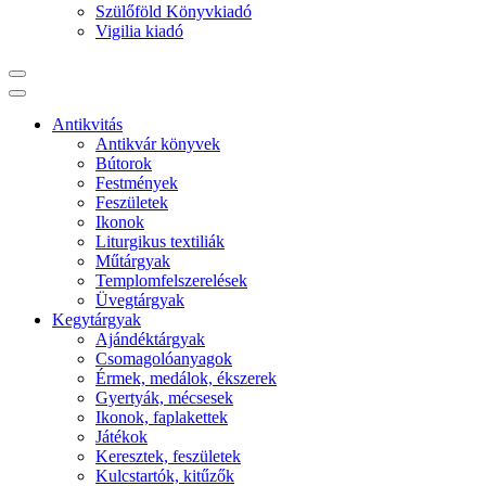
Szülőföld Könyvkiadó
Vigilia kiadó
Antikvitás
Antikvár könyvek
Bútorok
Festmények
Feszületek
Ikonok
Liturgikus textiliák
Műtárgyak
Templomfelszerelések
Üvegtárgyak
Kegytárgyak
Ajándéktárgyak
Csomagolóanyagok
Érmek, medálok, ékszerek
Gyertyák, mécsesek
Ikonok, faplakettek
Játékok
Keresztek, feszületek
Kulcstartók, kitűzők