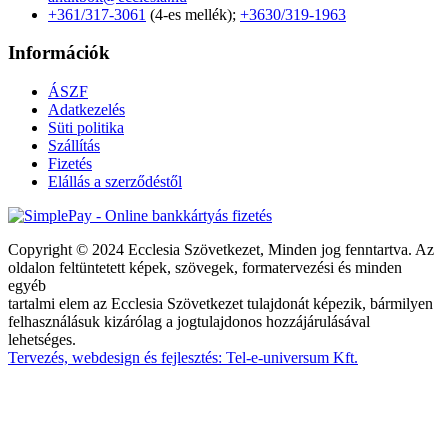
+361/317-3061
(4-es mellék);
+3630/319-1963
Információk
ÁSZF
Adatkezelés
Süti politika
Szállítás
Fizetés
Elállás a szerződéstől
Copyright © 2024 Ecclesia Szövetkezet, Minden jog fenntartva. Az
oldalon feltüntetett képek, szövegek, formatervezési és minden
egyéb
tartalmi elem az Ecclesia Szövetkezet tulajdonát képezik, bármilyen
felhasználásuk kizárólag a jogtulajdonos hozzájárulásával
lehetséges.
Tervezés, webdesign és fejlesztés: Tel-e-universum Kft.