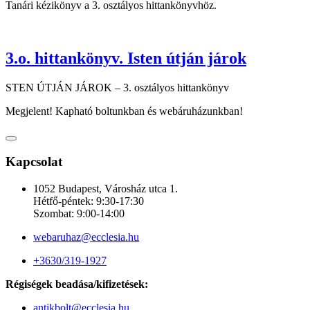
Tanári kézikönyv a 3. osztályos hittankönyvhöz.
3.o. hittankönyv. Isten útján járok
STEN ÚTJÁN JÁROK – 3. osztályos hittankönyv
Megjelent! Kapható boltunkban és webáruházunkban!
Kapcsolat
1052 Budapest, Városház utca 1.
Hétfő-péntek: 9:30-17:30
Szombat: 9:00-14:00
webaruhaz@ecclesia.hu
+3630/319-1927
Régiségek beadása/kifizetések:
antikbolt@ecclesia.hu