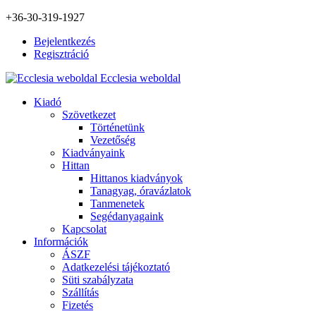
+36-30-319-1927
Bejelentkezés
Regisztráció
Ecclesia weboldal
Kiadó
Szövetkezet
Történetünk
Vezetőség
Kiadványaink
Hittan
Hittanos kiadványok
Tanagyag, óravázlatok
Tanmenetek
Segédanyagaink
Kapcsolat
Információk
ÁSZF
Adatkezelési tájékoztató
Süti szabályzata
Szállítás
Fizetés