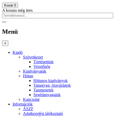
Kosár
0
A kosara még üres
Menü
×
Kiadó
Szövetkezet
Történetünk
Vezetőség
Kiadványaink
Hittan
Hittanos kiadványok
Tanagyag, óravázlatok
Tanmenetek
Segédanyagaink
Kapcsolat
Információk
ÁSZF
Adatkezelési tájékoztató