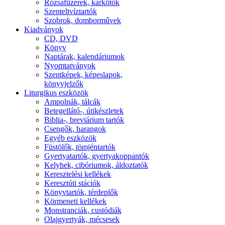
Rózsafüzérek, karkötők
Szenteltvíztartók
Szobrok, domborművek
Kiadványok
CD, DVD
Könyv
Naptárak, kalendáriumok
Nyomtatványok
Szentképek, képeslapok,
könyvjelzők
Liturgikus eszközök
Ampolnák, tálcák
Betegellátó-, útikészletek
Biblia-, breviárium tartók
Csengők, harangok
Egyéb eszközök
Füstölők, tömjéntartók
Gyertyatartók, gyertyakoppantók
Kelyhek, cibóriumok, áldoztatók
Keresztelési kellékek
Keresztúti stációk
Könyvtartók, térdeplők
Körmeneti kellékek
Monstranciák, custódiák
Olajgyertyák, mécsesek