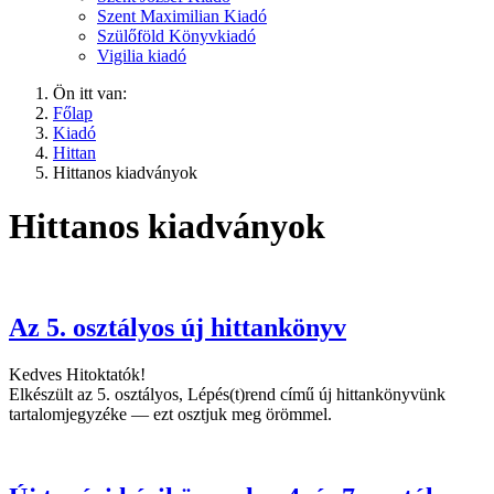
Szent Maximilian Kiadó
Szülőföld Könyvkiadó
Vigilia kiadó
Ön itt van:
Főlap
Kiadó
Hittan
Hittanos kiadványok
Hittanos kiadványok
Az 5. osztályos új hittankönyv
Kedves Hitoktatók!
Elkészült az 5. osztályos, Lépés(t)rend című új hittankönyvünk
tartalomjegyzéke — ezt osztjuk meg örömmel.