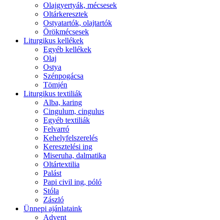
Olajgyertyák, mécsesek
Oltárkeresztek
Ostyatartók, olajtartók
Örökmécsesek
Liturgikus kellékek
Egyéb kellékek
Olaj
Ostya
Szénpogácsa
Tömjén
Liturgikus textiliák
Alba, karing
Cingulum, cingulus
Egyéb textiliák
Felvarró
Kehelyfelszerelés
Keresztelési ing
Miseruha, dalmatika
Oltártextilia
Palást
Papi civil ing, póló
Stóla
Zászló
Ünnepi ajánlataink
Advent