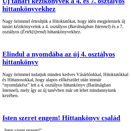
Új tanári kézikönyvek a 4. és 7. osztályos
hittankönyvekhez
Nagy örömmel értesítjük a Hitoktatókat, hogy idén megjelennek új
tanári kézikönyveink a 4. osztályos (
Barátságban Istennel
) és a 7.
osztályos (
Érték[t]rend
) hittankönyvekhez.
Elindul a nyomdába az új 4. osztályos
hittankönyv
Nagy örömmel tudatjuk minden kedves Vásárlónkkal, Hitoktatókkal
és Hittanosokkal, hogy alapos előkészület után immár
“nyomdakész” lett a 4. osztályos hittankönyv (Barátságban
Istennel), mely így az új tanévben már ott lehet mindannyiunk
kezében.
Isten szeret engem! Hittankönyv család
„Isten szeret engem!”