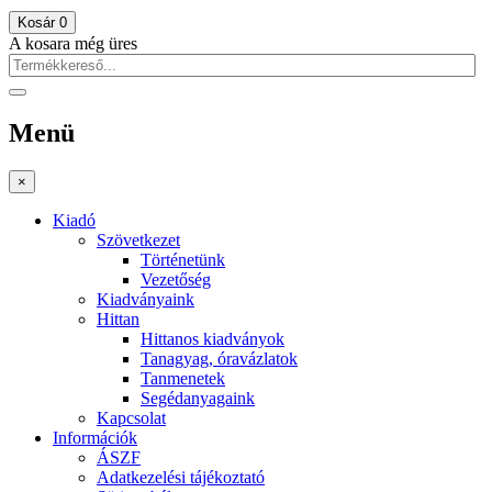
Kosár
0
A kosara még üres
Menü
×
Kiadó
Szövetkezet
Történetünk
Vezetőség
Kiadványaink
Hittan
Hittanos kiadványok
Tanagyag, óravázlatok
Tanmenetek
Segédanyagaink
Kapcsolat
Információk
ÁSZF
Adatkezelési tájékoztató