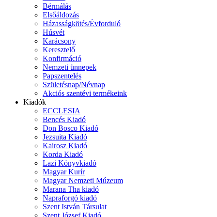
Bérmálás
Elsőáldozás
Házasságkötés/Évforduló
Húsvét
Karácsony
Keresztelő
Konfirmáció
Nemzeti ünnepek
Papszentelés
Születésnap/Névnap
Akciós szentévi termékeink
Kiadók
ECCLESIA
Bencés Kiadó
Don Bosco Kiadó
Jezsuita Kiadó
Kairosz Kiadó
Korda Kiadó
Lazi Könyvkiadó
Magyar Kurír
Magyar Nemzeti Múzeum
Marana Tha kiadó
Napraforgó kiadó
Szent István Társulat
Szent József Kiadó