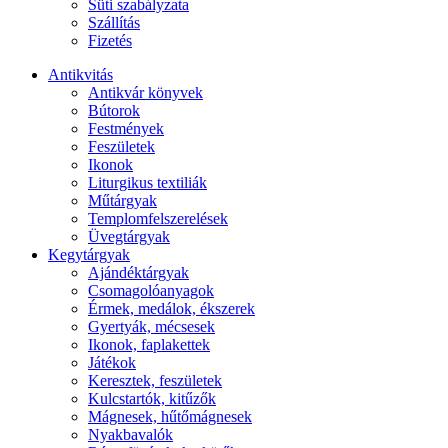
Süti szabályzata
Szállítás
Fizetés
Antikvitás
Antikvár könyvek
Bútorok
Festmények
Feszületek
Ikonok
Liturgikus textiliák
Műtárgyak
Templomfelszerelések
Üvegtárgyak
Kegytárgyak
Ajándéktárgyak
Csomagolóanyagok
Érmek, medálok, ékszerek
Gyertyák, mécsesek
Ikonok, faplakettek
Játékok
Keresztek, feszületek
Kulcstartók, kitűzők
Mágnesek, hűtőmágnesek
Nyakbavalók