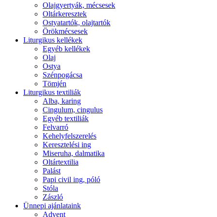
Olajgyertyák, mécsesek
Oltárkeresztek
Ostyatartók, olajtartók
Örökmécsesek
Liturgikus kellékek
Egyéb kellékek
Olaj
Ostya
Szénpogácsa
Tömjén
Liturgikus textiliák
Alba, karing
Cingulum, cingulus
Egyéb textiliák
Felvarró
Kehelyfelszerelés
Keresztelési ing
Miseruha, dalmatika
Oltártextilia
Palást
Papi civil ing, póló
Stóla
Zászló
Ünnepi ajánlataink
Advent