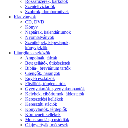
Rózsafüzérek, karkötők
Szenteltvíztartók
Szobrok, domborművek
Kiadványok
CD, DVD
Könyv
Naptárak, kalendáriumok
Nyomtatványok
Szentképek, képeslapok,
könyvjelzők
Liturgikus eszközök
Ampolnák, tálcák
Betegellátó-, útikészletek
Biblia-, breviárium tartók
Csengők, harangok
Egyéb eszközök
Füstölők, tömjéntartók
Gyertyatartók, gyertyakoppantók
Kelyhek, cibóriumok, áldoztatók
Keresztelési kellékek
Keresztúti stációk
Könyvtartók, térdeplők
Körmeneti kellékek
Monstranciák, custódiák
Olajgyertyák, mécsesek