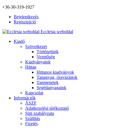
+36-30-319-1927
Bejelentkezés
Regisztráció
Ecclesia weboldal
Kiadó
Szövetkezet
Történetünk
Vezetőség
Kiadványaink
Hittan
Hittanos kiadványok
Tanagyag, óravázlatok
Tanmenetek
Segédanyagaink
Kapcsolat
Információk
ÁSZF
Adatkezelési tájékoztató
Süti szabályzata
Szállítás
Fizetés