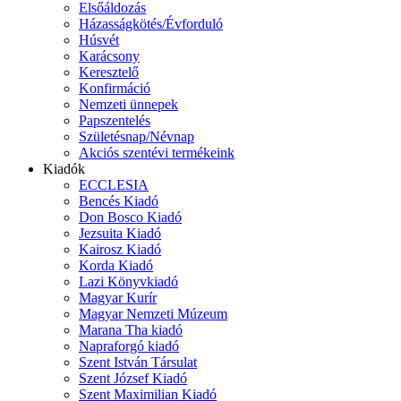
Elsőáldozás
Házasságkötés/Évforduló
Húsvét
Karácsony
Keresztelő
Konfirmáció
Nemzeti ünnepek
Papszentelés
Születésnap/Névnap
Akciós szentévi termékeink
Kiadók
ECCLESIA
Bencés Kiadó
Don Bosco Kiadó
Jezsuita Kiadó
Kairosz Kiadó
Korda Kiadó
Lazi Könyvkiadó
Magyar Kurír
Magyar Nemzeti Múzeum
Marana Tha kiadó
Napraforgó kiadó
Szent István Társulat
Szent József Kiadó
Szent Maximilian Kiadó