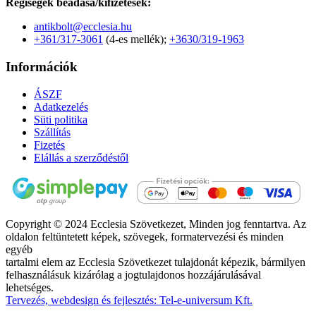
Régiségek beadása/kifizetések:
antikbolt@ecclesia.hu
+361/317-3061
(4-es mellék);
+3630/319-1963
Információk
ÁSZF
Adatkezelés
Süti politika
Szállítás
Fizetés
Elállás a szerződéstől
Copyright © 2024 Ecclesia Szövetkezet, Minden jog fenntartva. Az
oldalon feltüntetett képek, szövegek, formatervezési és minden
egyéb
tartalmi elem az Ecclesia Szövetkezet tulajdonát képezik, bármilyen
felhasználásuk kizárólag a jogtulajdonos hozzájárulásával
lehetséges.
Tervezés, webdesign és fejlesztés: Tel-e-universum Kft.