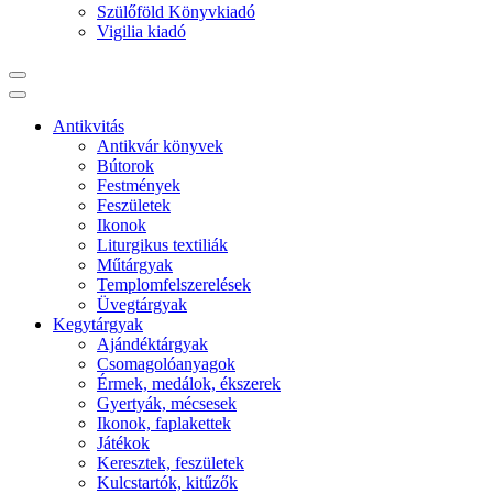
Szülőföld Könyvkiadó
Vigilia kiadó
Antikvitás
Antikvár könyvek
Bútorok
Festmények
Feszületek
Ikonok
Liturgikus textiliák
Műtárgyak
Templomfelszerelések
Üvegtárgyak
Kegytárgyak
Ajándéktárgyak
Csomagolóanyagok
Érmek, medálok, ékszerek
Gyertyák, mécsesek
Ikonok, faplakettek
Játékok
Keresztek, feszületek
Kulcstartók, kitűzők