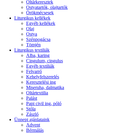
Oltárkeresztek
Ostyatartók, olajtartók
Örökmécsesek
Liturgikus kellékek
Egyéb kellékek
Olaj
Ostya
Szénpogácsa
Tömjén
Liturgikus textiliák
Alba, karing
Cingulum, cingulus
Egyéb textiliák
Felvarró
Kehelyfelszerelés
Keresztelési ing
Miseruha, dalmatika
Oltártextilia
Palást
Papi civil ing, póló
Stóla
Zászló
Ünnepi ajánlataink
Advent
Bérmálás