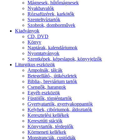
Mágnesek, hűtőmágnesek
Nyakbavalók
Rózsafüzérek, karkötők
Szenteltvíztartók
Szobrok, domborművek
Kiadványok
CD, DVD
Könyv
Naptárak, kalendáriumok
Nyomtatványok
Szentképek, képeslapok, könyvjelzők
Liturgikus eszközök
Ampolnák, tálcák
Betegellátó-, útikészletek
Biblia-, breviárium tartók
Csengők, harangok
Egyéb eszközök
Füstölők, tömjéntartók
Gyertyatartók, gyertyakoppantók
Kelyhek, cibóriumok, áldoztatók
Keresztelési kellékek
Keresztúti stációk
Könyvtartók, térdeplők
Körmeneti kellékek
Monstranciák, custódiák