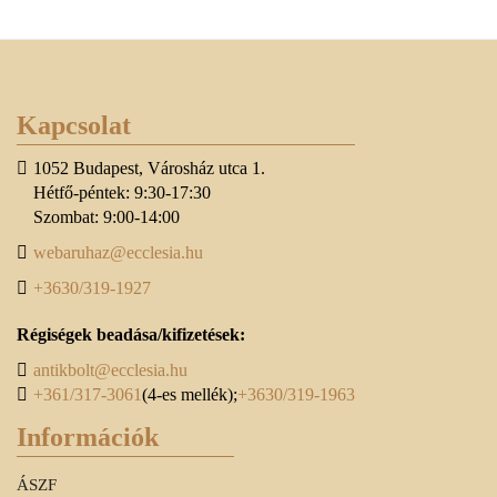
Kapcsolat
1052 Budapest, Városház utca 1.
Hétfő-péntek: 9:30-17:30
Szombat: 9:00-14:00
webaruhaz@ecclesia.hu
+3630/319-1927
Régiségek beadása/kifizetések:
antikbolt@ecclesia.hu
+361/317-3061
(4-es mellék);
+3630/319-1963
Információk
ÁSZF