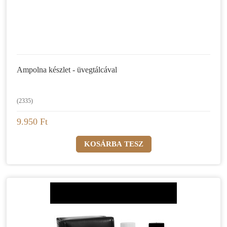
Ampolna készlet - üvegtálcával
(2335)
9.950 Ft