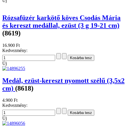
Új
Rózsafüzér karkötő köves Csodás Mária
és kereszt medállal, ezüst (3 g 19-21 cm)
(8619)
16.900 Ft
Kedvezmény:
Új
Medál, ezüst-kereszt nyomott szélű (3,5x2
cm)
(8618)
4.900 Ft
Kedvezmény:
Új