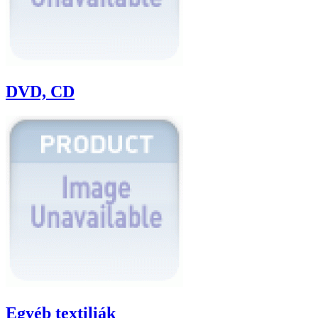
DVD, CD
Egyéb textiliák