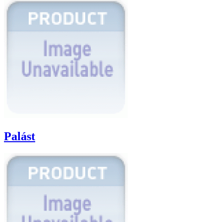
Palást