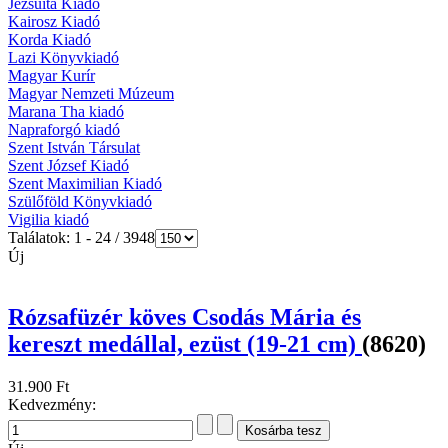
Jezsuita Kiadó
Kairosz Kiadó
Korda Kiadó
Lazi Könyvkiadó
Magyar Kurír
Magyar Nemzeti Múzeum
Marana Tha kiadó
Napraforgó kiadó
Szent István Társulat
Szent József Kiadó
Szent Maximilian Kiadó
Szülőföld Könyvkiadó
Vigilia kiadó
Találatok: 1 - 24 / 3948
Új
Rózsafüzér köves Csodás Mária és
kereszt medállal, ezüst (19-21 cm)
(8620)
31.900 Ft
Kedvezmény: