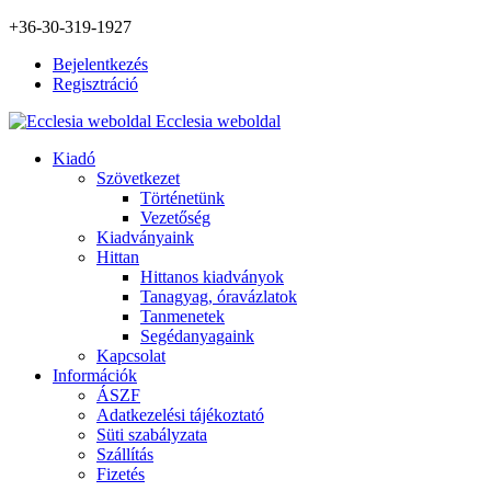
+36-30-319-1927
Bejelentkezés
Regisztráció
Ecclesia weboldal
Kiadó
Szövetkezet
Történetünk
Vezetőség
Kiadványaink
Hittan
Hittanos kiadványok
Tanagyag, óravázlatok
Tanmenetek
Segédanyagaink
Kapcsolat
Információk
ÁSZF
Adatkezelési tájékoztató
Süti szabályzata
Szállítás
Fizetés