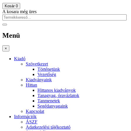
Kosár
0
A kosara még üres
Menü
×
Kiadó
Szövetkezet
Történetünk
Vezetőség
Kiadványaink
Hittan
Hittanos kiadványok
Tanagyag, óravázlatok
Tanmenetek
Segédanyagaink
Kapcsolat
Információk
ÁSZF
Adatkezelési tájékoztató