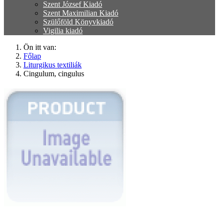
Szent József Kiadó
Szent Maximilian Kiadó
Szülőföld Könyvkiadó
Vigilia kiadó
Ön itt van:
Főlap
Liturgikus textiliák
Cingulum, cingulus