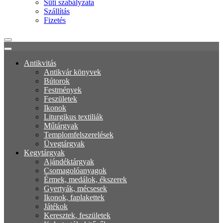
Süti szabályzata
Szállítás
Fizetés
Antikvitás
Antikvár könyvek
Bútorok
Festmények
Feszületek
Ikonok
Liturgikus textiliák
Műtárgyak
Templomfelszerelések
Üvegtárgyak
Kegytárgyak
Ajándéktárgyak
Csomagolóanyagok
Érmek, medálok, ékszerek
Gyertyák, mécsesek
Ikonok, faplakettek
Játékok
Keresztek, feszületek