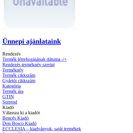
Ünnepi ajánlataink
Rendezés
Termék létrehozásának dátuma -/+
Rendezés terméknév szerint
Terméknév
Termék cikkszám
Gyártói cikkszám
Kategória
Termék ára
GTIN
Sorrend
Kiadó
Válassza ki a kiadót
Bencés Kiadó
Don Bosco Kiadó
ECCLESIA – kiadványok, saját termékek