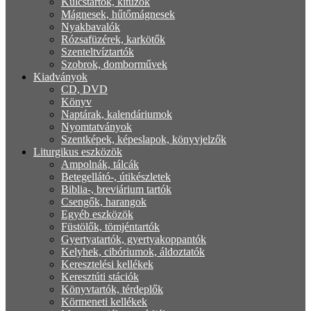
Kulcstartók, kitűzők
Mágnesek, hűtőmágnesek
Nyakbavalók
Rózsafüzérek, karkötők
Szenteltvíztartók
Szobrok, domborművek
Kiadványok
CD, DVD
Könyv
Naptárak, kalendáriumok
Nyomtatványok
Szentképek, képeslapok, könyvjelzők
Liturgikus eszközök
Ampolnák, tálcák
Betegellátó-, útikészletek
Biblia-, breviárium tartók
Csengők, harangok
Egyéb eszközök
Füstölők, tömjéntartók
Gyertyatartók, gyertyakoppantók
Kelyhek, cibóriumok, áldoztatók
Keresztelési kellékek
Keresztúti stációk
Könyvtartók, térdeplők
Körmeneti kellékek