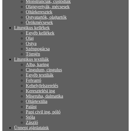
Monstranciák, custódiák
Olajgyertyák, mécsesek
Oltárkeresztek
Ostyatartók, olajtartók
Örökmécsesek
Liturgikus kellékek
Egyéb kellékek
Olaj
Ostya
Szénpogácsa
Tömjén
Liturgikus textiliák
Alba, karing
Cingulum, cingulus
Egyéb textiliák
Felvarró
Kehelyfelszerelés
Keresztelési ing
Miseruha, dalmatika
Oltártextilia
Palást
Papi civil ing, póló
Stóla
Zászló
Ünnepi ajánlataink