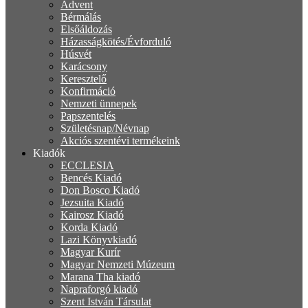
Advent
Bérmálás
Elsőáldozás
Házasságkötés/Évforduló
Húsvét
Karácsony
Keresztelő
Konfirmáció
Nemzeti ünnepek
Papszentelés
Születésnap/Névnap
Akciós szentévi termékeink
Kiadók
ECCLESIA
Bencés Kiadó
Don Bosco Kiadó
Jezsuita Kiadó
Kairosz Kiadó
Korda Kiadó
Lazi Könyvkiadó
Magyar Kurír
Magyar Nemzeti Múzeum
Marana Tha kiadó
Napraforgó kiadó
Szent István Társulat