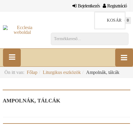
Bejelentkezés
Regisztráció
KOSÁR
0
Ön itt van:
Főlap
Liturgikus eszközök
Ampolnák, tálcák
AMPOLNÁK, TÁLCÁK