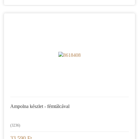
Ampolna készlet - fémtálcával
(3236)
33.590 Ft