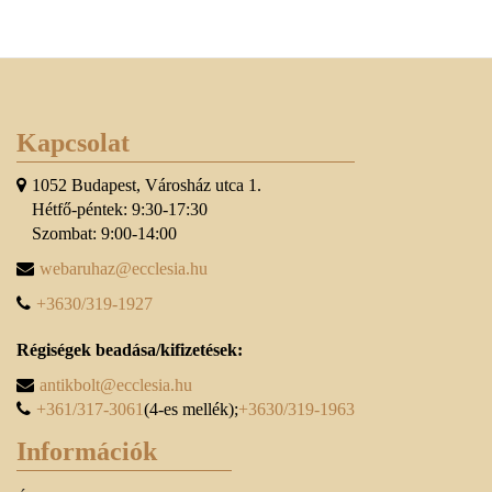
Kapcsolat
1052 Budapest, Városház utca 1.
Hétfő-péntek: 9:30-17:30
Szombat: 9:00-14:00
webaruhaz@ecclesia.hu
+3630/319-1927
Régiségek beadása/kifizetések:
antikbolt@ecclesia.hu
+361/317-3061
(4-es mellék);
+3630/319-1963
Információk