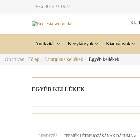
+36-30-319-1927
Kia
Antikvitás
Kegytárgyak
Kiadványok
Ön itt van:
Főlap
Liturgikus kellékek
Egyéb kellékek
EGYÉB KELLÉKEK
RENDEZÉS
TERMÉK LÉTREHOZÁSÁNAK DÁTUMA -/+