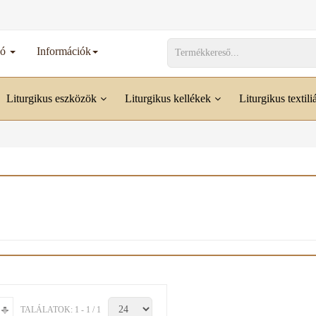
dó
Információk
Liturgikus eszközök
Liturgikus kellékek
Liturgikus textili
TALÁLATOK: 1 - 1 / 1