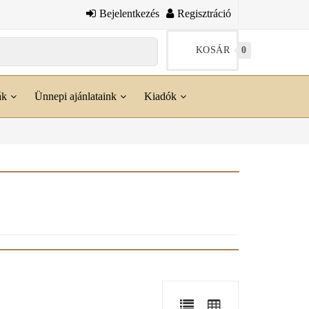
Bejelentkezés
Regisztráció
KOSÁR
0
ák
Ünnepi ajánlataink
Kiadók