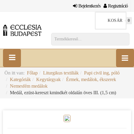
Bejelentkezés
Regisztráció
KOSÁR
0
Ön itt van:
Főlap
Liturgikus textiliák
Papi civil ing, póló
Kategóriák
Kegytárgyak
Érmek, medálok, ékszerek
Nemesfém medálok
Medál, ezüst-kereszt kmindkét oldalán öves III. (1,5 cm)