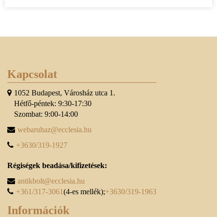
Kapcsolat
1052 Budapest, Városház utca 1.
Hétfő-péntek: 9:30-17:30
Szombat: 9:00-14:00
webaruhaz@ecclesia.hu
+3630/319-1927
Régiségek beadása/kifizetések:
antikbolt@ecclesia.hu
+361/317-3061
(4-es mellék);
+3630/319-1963
Információk