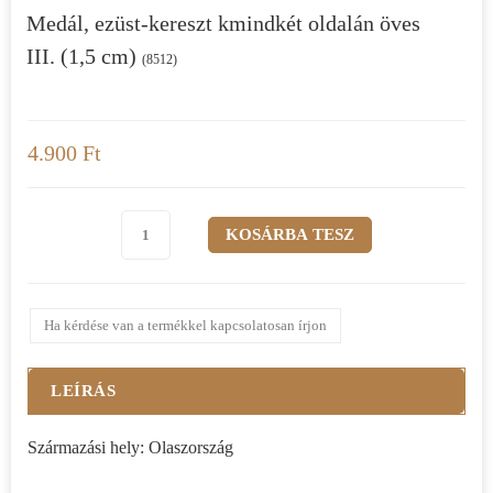
Medál, ezüst-kereszt kmindkét oldalán öves
III. (1,5 cm)
(8512)
4.900 Ft
Ha kérdése van a termékkel kapcsolatosan írjon
LEÍRÁS
Származási hely: Olaszország