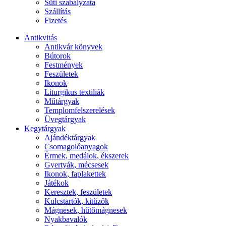
Süti szabályzata
Szállítás
Fizetés
Antikvitás
Antikvár könyvek
Bútorok
Festmények
Feszületek
Ikonok
Liturgikus textiliák
Műtárgyak
Templomfelszerelések
Üvegtárgyak
Kegytárgyak
Ajándéktárgyak
Csomagolóanyagok
Érmek, medálok, ékszerek
Gyertyák, mécsesek
Ikonok, faplakettek
Játékok
Keresztek, feszületek
Kulcstartók, kitűzők
Mágnesek, hűtőmágnesek
Nyakbavalók