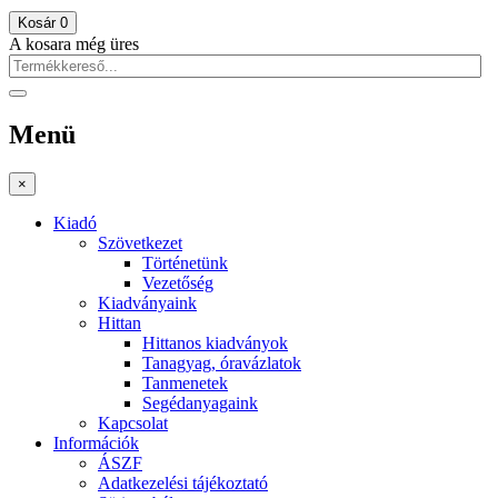
Kosár
0
A kosara még üres
Menü
×
Kiadó
Szövetkezet
Történetünk
Vezetőség
Kiadványaink
Hittan
Hittanos kiadványok
Tanagyag, óravázlatok
Tanmenetek
Segédanyagaink
Kapcsolat
Információk
ÁSZF
Adatkezelési tájékoztató