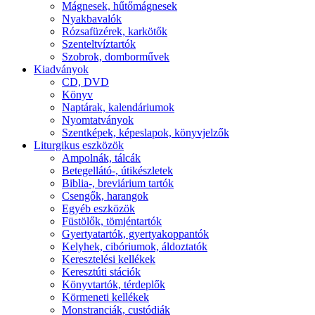
Mágnesek, hűtőmágnesek
Nyakbavalók
Rózsafüzérek, karkötők
Szenteltvíztartók
Szobrok, domborművek
Kiadványok
CD, DVD
Könyv
Naptárak, kalendáriumok
Nyomtatványok
Szentképek, képeslapok, könyvjelzők
Liturgikus eszközök
Ampolnák, tálcák
Betegellátó-, útikészletek
Biblia-, breviárium tartók
Csengők, harangok
Egyéb eszközök
Füstölők, tömjéntartók
Gyertyatartók, gyertyakoppantók
Kelyhek, cibóriumok, áldoztatók
Keresztelési kellékek
Keresztúti stációk
Könyvtartók, térdeplők
Körmeneti kellékek
Monstranciák, custódiák