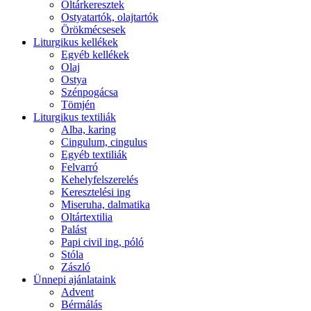
Oltárkeresztek
Ostyatartók, olajtartók
Örökmécsesek
Liturgikus kellékek
Egyéb kellékek
Olaj
Ostya
Szénpogácsa
Tömjén
Liturgikus textiliák
Alba, karing
Cingulum, cingulus
Egyéb textiliák
Felvarró
Kehelyfelszerelés
Keresztelési ing
Miseruha, dalmatika
Oltártextilia
Palást
Papi civil ing, póló
Stóla
Zászló
Ünnepi ajánlataink
Advent
Bérmálás