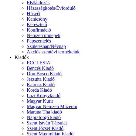
Elsőáldozás
Házasságkötés/Évforduló
Húsvét
Karácsony
Keresztelő
Konfirmáció
Nemzeti ünnepek
Papszentelés
Születésnap/Névnap
Akciós szentévi termékeink
Kiadók
ECCLESIA
Bencés Kiadó
Don Bosco Kiadó
Jezsuita Kiadó
Kairosz Kiadó
Korda Kiadó
Lazi Könyvkiadó
Magyar Kurír
Magyar Nemzeti Múzeum
Marana Tha kiadó
Napraforgó kiadó
Szent István Társulat
Szent József Kiadó
Szent Maximilian Kiadó