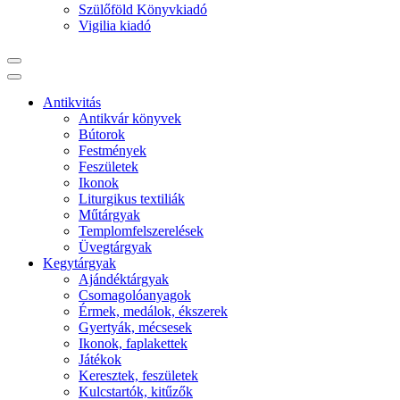
Szülőföld Könyvkiadó
Vigilia kiadó
Antikvitás
Antikvár könyvek
Bútorok
Festmények
Feszületek
Ikonok
Liturgikus textiliák
Műtárgyak
Templomfelszerelések
Üvegtárgyak
Kegytárgyak
Ajándéktárgyak
Csomagolóanyagok
Érmek, medálok, ékszerek
Gyertyák, mécsesek
Ikonok, faplakettek
Játékok
Keresztek, feszületek
Kulcstartók, kitűzők