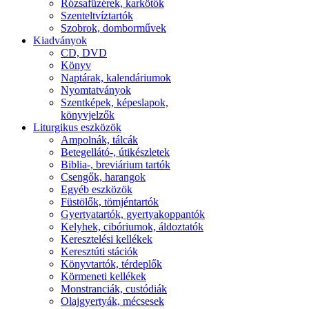
Rózsafüzérek, karkötők
Szenteltvíztartók
Szobrok, domborművek
Kiadványok
CD, DVD
Könyv
Naptárak, kalendáriumok
Nyomtatványok
Szentképek, képeslapok,
könyvjelzők
Liturgikus eszközök
Ampolnák, tálcák
Betegellátó-, útikészletek
Biblia-, breviárium tartók
Csengők, harangok
Egyéb eszközök
Füstölők, tömjéntartók
Gyertyatartók, gyertyakoppantók
Kelyhek, cibóriumok, áldoztatók
Keresztelési kellékek
Keresztúti stációk
Könyvtartók, térdeplők
Körmeneti kellékek
Monstranciák, custódiák
Olajgyertyák, mécsesek