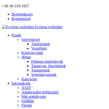
+36-30-319-1927
Bejelentkezés
Regisztráció
Ecclesia weboldal
Kiadó
Szövetkezet
Történetünk
Vezetőség
Kiadványaink
Hittan
Hittanos kiadványok
Tanagyag, óravázlatok
Tanmenetek
Segédanyagaink
Kapcsolat
Információk
ÁSZF
Adatkezelési tájékoztató
Süti szabályzata
Szállítás
Fizetés