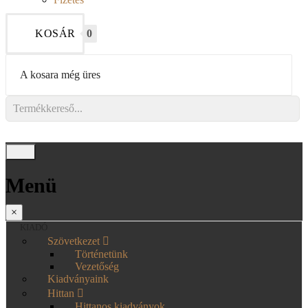
KOSÁR
0
A kosara még üres
Menü
×
KIADÓ
Szövetkezet
Történetünk
Vezetőség
Kiadványaink
Hittan
Hittanos kiadványok