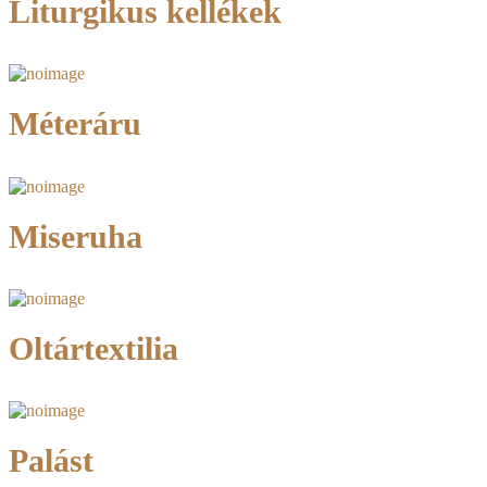
Liturgikus kellékek
Méteráru
Miseruha
Oltártextilia
Palást