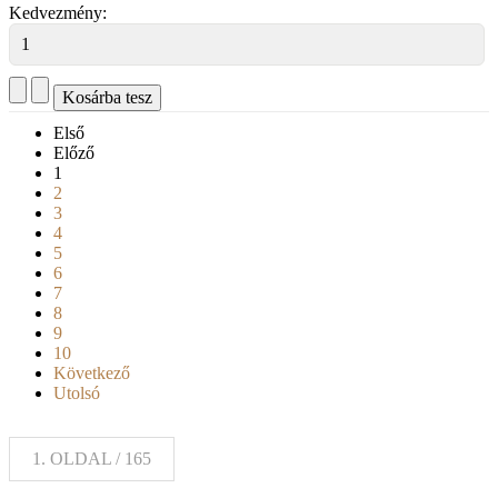
Kedvezmény:
Első
Előző
1
2
3
4
5
6
7
8
9
10
Következő
Utolsó
1. OLDAL / 165