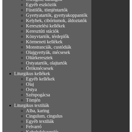
Egyéb eszközök
Füstölők, tömjéntartók
Gyertyatartók, gyertyakoppantók
Kelyhek, cibóriumok, áldoztatók
Keresztelési kellékek
Keresztúti stációk
Könyvtartók, térdeplők
Körmeneti kellékek
Monstranciák, custódiák
Olajgyertyák, mécsesek
Oltárkeresztek
Ostyatartók, olajtartók
Örökmécsesek
Liturgikus kellékek
Egyéb kellékek
Olaj
Ostya
Szénpogácsa
Tömjén
Liturgikus textiliák
Alba, karing
Cingulum, cingulus
Egyéb textiliák
Felvarró
Kehelyfelszerelés