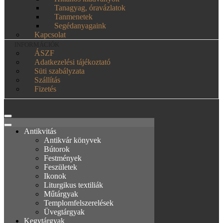
Tanagyag, óravázlatok
Tanmenetek
Segédanyagaink
Kapcsolat
INFORMÁCIÓK
ÁSZF
Adatkezelési tájékoztató
Süti szabályzata
Szállítás
Fizetés
Antikvitás
Antikvár könyvek
Bútorok
Festmények
Feszületek
Ikonok
Liturgikus textiliák
Műtárgyak
Templomfelszerelések
Üvegtárgyak
Kegytárgyak