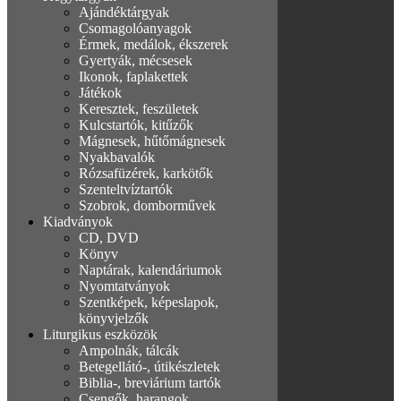
Ajándéktárgyak
Csomagolóanyagok
Érmek, medálok, ékszerek
Gyertyák, mécsesek
Ikonok, faplakettek
Játékok
Keresztek, feszületek
Kulcstartók, kitűzők
Mágnesek, hűtőmágnesek
Nyakbavalók
Rózsafüzérek, karkötők
Szenteltvíztartók
Szobrok, domborművek
Kiadványok
CD, DVD
Könyv
Naptárak, kalendáriumok
Nyomtatványok
Szentképek, képeslapok,
könyvjelzők
Liturgikus eszközök
Ampolnák, tálcák
Betegellátó-, útikészletek
Biblia-, breviárium tartók
Csengők, harangok