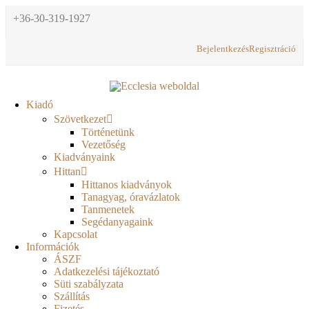
+36-30-319-1927
Bejelentkezés
Regisztráció
Kiadó
Szövetkezet
Történetünk
Vezetőség
Kiadványaink
Hittan
Hittanos kiadványok
Tanagyag, óravázlatok
Tanmenetek
Segédanyagaink
Kapcsolat
Információk
ÁSZF
Adatkezelési tájékoztató
Süti szabályzata
Szállítás
Fizetés