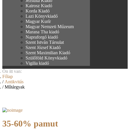
Jezsuita Kiadó
Kairosz Kiadó
Korda Kiadó
Lazi Könyvkiadó
Magyar Kurír
Magyar Nemzeti Múzeum
Marana Tha kiadó
Napraforgó kiadó
Szent István Társulat
Szent József Kiadó
Szent Maximilian Kiadó
Szülőföld Könyvkiadó
Vigilia kiadó
Ön itt van:
Főlap
Antikvitás
Műtárgyak
35-60% pamut