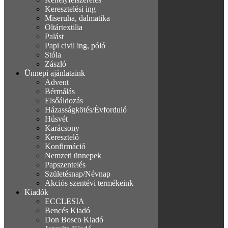
Keresztelési ing
Miseruha, dalmatika
Oltártextilia
Palást
Papi civil ing, póló
Stóla
Zászló
Ünnepi ajánlataink
Advent
Bérmálás
Elsőáldozás
Házasságkötés/Évforduló
Húsvét
Karácsony
Keresztelő
Konfirmáció
Nemzeti ünnepek
Papszentelés
Születésnap/Névnap
Akciós szentévi termékeink
Kiadók
ECCLESIA
Bencés Kiadó
Don Bosco Kiadó