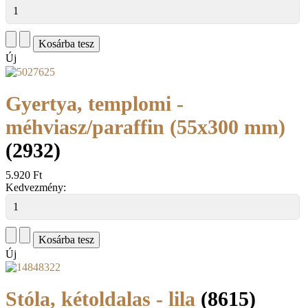
Új
Gyertya, templomi -
méhviasz/paraffin (55x300 mm)
(2932)
5.920 Ft
Kedvezmény:
Új
Stóla, kétoldalas - lila
(8615)