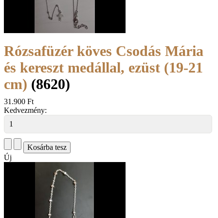
Rózsafüzér köves Csodás Mária
és kereszt medállal, ezüst (19-21
cm)
(8620)
31.900 Ft
Kedvezmény:
Új