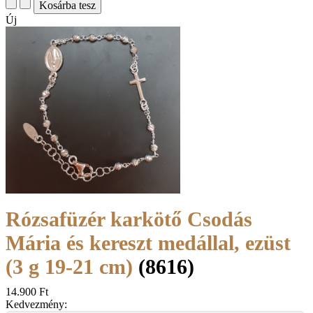
Új
Rózsafüzér karkötő Csodás
Mária és kereszt medállal, ezüst
(3 g 19-21 cm)
(8616)
14.900 Ft
Kedvezmény: