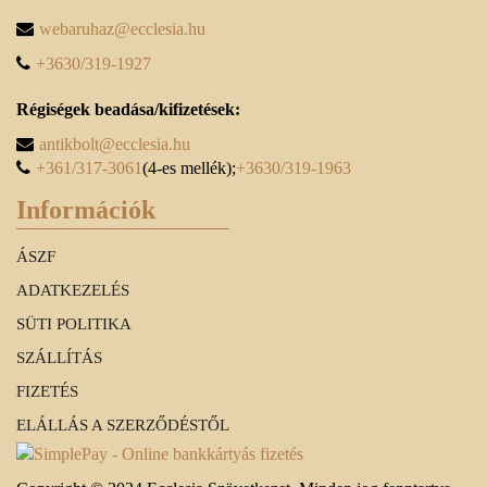
webaruhaz@ecclesia.hu
+3630/319-1927
Régiségek beadása/kifizetések:
antikbolt@ecclesia.hu
+361/317-3061
(4-es mellék);
+3630/319-1963
Információk
ÁSZF
ADATKEZELÉS
SÜTI POLITIKA
SZÁLLÍTÁS
FIZETÉS
ELÁLLÁS A SZERZŐDÉSTŐL