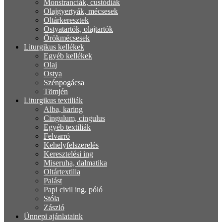
Monstranciák, custódiák
Olajgyertyák, mécsesek
Oltárkeresztek
Ostyatartók, olajtartók
Örökmécsesek
Liturgikus kellékek
Egyéb kellékek
Olaj
Ostya
Szénpogácsa
Tömjén
Liturgikus textiliák
Alba, karing
Cingulum, cingulus
Egyéb textiliák
Felvarró
Kehelyfelszerelés
Keresztelési ing
Miseruha, dalmatika
Oltártextilia
Palást
Papi civil ing, póló
Stóla
Zászló
Ünnepi ajánlataink