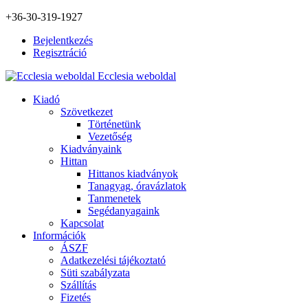
+36-30-319-1927
Bejelentkezés
Regisztráció
Ecclesia weboldal
Kiadó
Szövetkezet
Történetünk
Vezetőség
Kiadványaink
Hittan
Hittanos kiadványok
Tanagyag, óravázlatok
Tanmenetek
Segédanyagaink
Kapcsolat
Információk
ÁSZF
Adatkezelési tájékoztató
Süti szabályzata
Szállítás
Fizetés