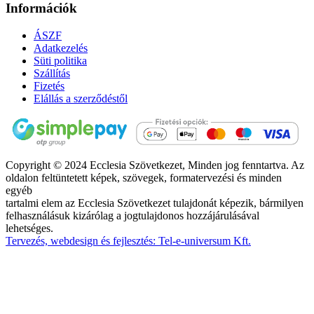
Információk
ÁSZF
Adatkezelés
Süti politika
Szállítás
Fizetés
Elállás a szerződéstől
Copyright © 2024 Ecclesia Szövetkezet, Minden jog fenntartva. Az
oldalon feltüntetett képek, szövegek, formatervezési és minden
egyéb
tartalmi elem az Ecclesia Szövetkezet tulajdonát képezik, bármilyen
felhasználásuk kizárólag a jogtulajdonos hozzájárulásával
lehetséges.
Tervezés, webdesign és fejlesztés: Tel-e-universum Kft.