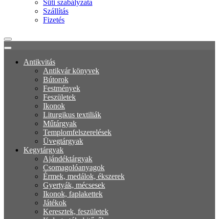
Süti szabályzata
Szállítás
Fizetés
Antikvitás
Antikvár könyvek
Bútorok
Festmények
Feszületek
Ikonok
Liturgikus textiliák
Műtárgyak
Templomfelszerelések
Üvegtárgyak
Kegytárgyak
Ajándéktárgyak
Csomagolóanyagok
Érmek, medálok, ékszerek
Gyertyák, mécsesek
Ikonok, faplakettek
Játékok
Keresztek, feszületek