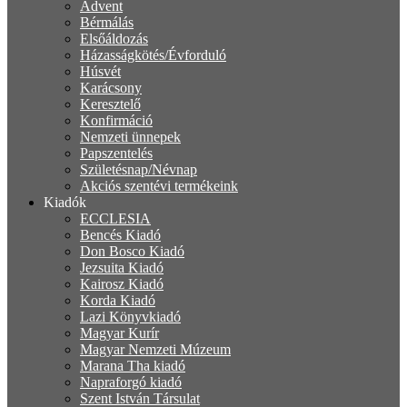
Advent
Bérmálás
Elsőáldozás
Házasságkötés/Évforduló
Húsvét
Karácsony
Keresztelő
Konfirmáció
Nemzeti ünnepek
Papszentelés
Születésnap/Névnap
Akciós szentévi termékeink
Kiadók
ECCLESIA
Bencés Kiadó
Don Bosco Kiadó
Jezsuita Kiadó
Kairosz Kiadó
Korda Kiadó
Lazi Könyvkiadó
Magyar Kurír
Magyar Nemzeti Múzeum
Marana Tha kiadó
Napraforgó kiadó
Szent István Társulat