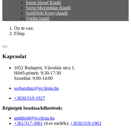
Szent József Kiadó
Szent Maximilian Kiadó
Szülőföld Könyvkiadó
Vigilia kiadó
Ön itt van:
Főlap
Kapcsolat
1052 Budapest, Városház utca 1.
Hétfő-péntek: 9:30-17:30
Szombat: 9:00-14:00
webaruhaz@ecclesia.hu
+3630/319-1927
Régiségek beadása/kifizetések:
antikbolt@ecclesia.hu
+361/317-3061
(4-es mellék);
+3630/319-1963