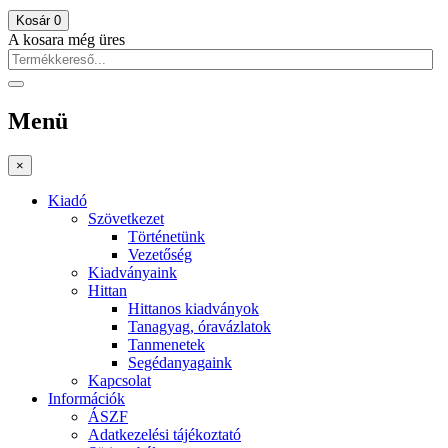
Kosár
0
A kosara még üres
Menü
×
Kiadó
Szövetkezet
Történetünk
Vezetőség
Kiadványaink
Hittan
Hittanos kiadványok
Tanagyag, óravázlatok
Tanmenetek
Segédanyagaink
Kapcsolat
Információk
ÁSZF
Adatkezelési tájékoztató