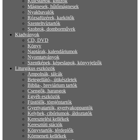
Kulcstartók, kitűzők
Mágnesek, hűtőmágnesek
Nyakbavalók
Rózsafüzérek, karkötők
Szenteltvíztartók
Szobrok, domborművek
Kiadványok
CD, DVD
Könyv
Naptárak, kalendáriumok
Nyomtatványok
Szentképek, képeslapok, könyvjelzők
Liturgikus eszközök
Ampolnák, tálcák
Betegellátó-, útikészletek
Biblia-, breviárium tartók
Csengők, harangok
Egyéb eszközök
Füstölők, tömjéntartók
Gyertyatartók, gyertyakoppantók
Kelyhek, cibóriumok, áldoztatók
Keresztelési kellékek
Keresztúti stációk
Könyvtartók, térdeplők
Körmeneti kellékek