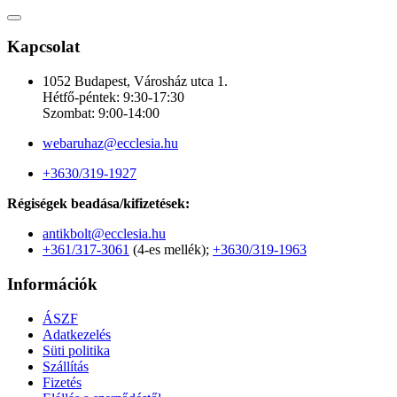
Kapcsolat
1052 Budapest, Városház utca 1.
Hétfő-péntek: 9:30-17:30
Szombat: 9:00-14:00
webaruhaz@ecclesia.hu
+3630/319-1927
Régiségek beadása/kifizetések:
antikbolt@ecclesia.hu
+361/317-3061
(4-es mellék);
+3630/319-1963
Információk
ÁSZF
Adatkezelés
Süti politika
Szállítás
Fizetés