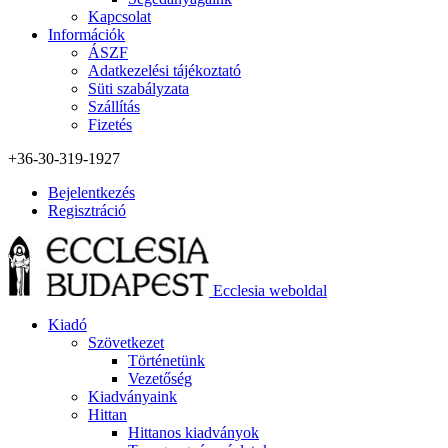
Kapcsolat
Információk
ÁSZF
Adatkezelési tájékoztató
Süti szabályzata
Szállítás
Fizetés
+36-30-319-1927
Bejelentkezés
Regisztráció
Ecclesia weboldal
Kiadó
Szövetkezet
Történetünk
Vezetőség
Kiadványaink
Hittan
Hittanos kiadványok