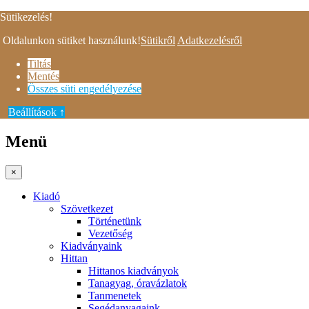
Menü
×
Kiadó
Szövetkezet
Történetünk
Vezetőség
Kiadványaink
Hittan
Hittanos kiadványok
Tanagyag, óravázlatok
Tanmenetek
Segédanyagaink