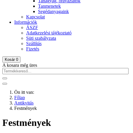
Tanagyag, óravázlatok
Tanmenetek
Segédanyagaink
Kapcsolat
Információk
ÁSZF
Adatkezelési tájékoztató
Süti szabályzata
Szállítás
Fizetés
Kosár
0
A kosara még üres
Ön itt van:
Főlap
Antikvitás
Festmények
Festmények