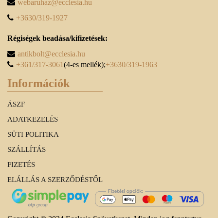
webaruhaz@ecclesia.hu
+3630/319-1927
Régiségek beadása/kifizetések:
antikbolt@ecclesia.hu
+361/317-3061
(4-es mellék);
+3630/319-1963
Információk
ÁSZF
ADATKEZELÉS
SÜTI POLITIKA
SZÁLLÍTÁS
FIZETÉS
ELÁLLÁS A SZERZŐDÉSTŐL