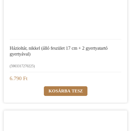
Házioltár, nikkel (álló feszület 17 cm + 2 gyertyatartó
gyertyával)
(5903317270225)
6.790 Ft