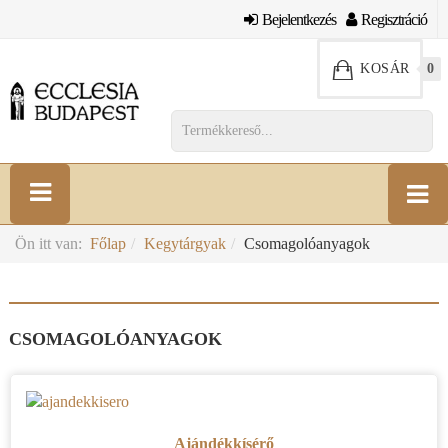
Bejelentkezés
Regisztráció
KOSÁR
0
Ön itt van:
Főlap
Kegytárgyak
Csomagolóanyagok
CSOMAGOLÓANYAGOK
Ajándékkísérő