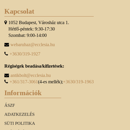
Kapcsolat
1052 Budapest, Városház utca 1.
Hétfő-péntek: 9:30-17:30
Szombat: 9:00-14:00
webaruhaz@ecclesia.hu
+3630/319-1927
Régiségek beadása/kifizetések:
antikbolt@ecclesia.hu
+361/317-3061
(4-es mellék);
+3630/319-1963
Információk
ÁSZF
ADATKEZELÉS
SÜTI POLITIKA