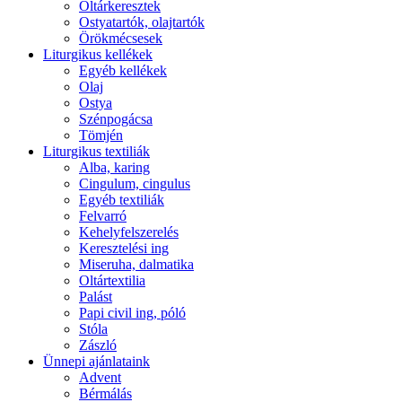
Oltárkeresztek
Ostyatartók, olajtartók
Örökmécsesek
Liturgikus kellékek
Egyéb kellékek
Olaj
Ostya
Szénpogácsa
Tömjén
Liturgikus textiliák
Alba, karing
Cingulum, cingulus
Egyéb textiliák
Felvarró
Kehelyfelszerelés
Keresztelési ing
Miseruha, dalmatika
Oltártextilia
Palást
Papi civil ing, póló
Stóla
Zászló
Ünnepi ajánlataink
Advent
Bérmálás