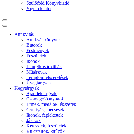
Szülőföld Könyvkiadó
Vigilia kiadó
Antikvitás
Antikvár könyvek
Bútorok
Festmények
Feszületek
Ikonok
Liturgikus textiliák
Műtárgyak
Templomfelszerelések
Üvegtárgyak
Kegytárgyak
Ajándéktárgyak
Csomagolóanyagok
Érmek, medálok, ékszerek
Gyertyák, mécsesek
Ikonok, faplakettek
Játékok
Keresztek, feszületek
Kulcstartók, kitűzők