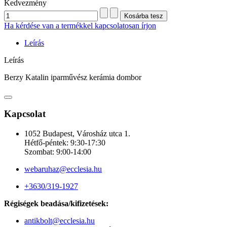
Kedvezmény
Ha kérdése van a termékkel kapcsolatosan írjon
Leírás
Leírás
Berzy Katalin iparművész kerámia dombor
Kapcsolat
1052 Budapest, Városház utca 1.
Hétfő-péntek: 9:30-17:30
Szombat: 9:00-14:00
webaruhaz@ecclesia.hu
+3630/319-1927
Régiségek beadása/kifizetések:
antikbolt@ecclesia.hu