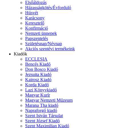
Elsőáldozás
Házasságkötés/Évforduló
Húsvét
Karácsony
Keresztelő
Konfirmáció
Nemzeti ünnepek
Papszentelés
Születésnap/Névnap
Akciós szentévi termékeink
Kiadók
ECCLESIA
Bencés Kiadó
Don Bosco Kiadó
Jezsuita Kiadó
Kairosz Kiadó
Korda Kiadó
Lazi Könyvkiadó
Magyar Kurír
Magyar Nemzeti Múzeum
Marana Tha kiadó
Napraforgó kiadó
Szent István Társulat
Szent József Kiadó
Szent Maximilian Kiadó