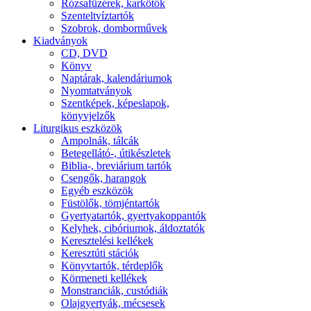
Rózsafüzérek, karkötők
Szenteltvíztartók
Szobrok, domborművek
Kiadványok
CD, DVD
Könyv
Naptárak, kalendáriumok
Nyomtatványok
Szentképek, képeslapok,
könyvjelzők
Liturgikus eszközök
Ampolnák, tálcák
Betegellátó-, útikészletek
Biblia-, breviárium tartók
Csengők, harangok
Egyéb eszközök
Füstölők, tömjéntartók
Gyertyatartók, gyertyakoppantók
Kelyhek, cibóriumok, áldoztatók
Keresztelési kellékek
Keresztúti stációk
Könyvtartók, térdeplők
Körmeneti kellékek
Monstranciák, custódiák
Olajgyertyák, mécsesek