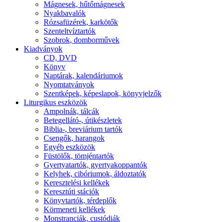
Mágnesek, hűtőmágnesek
Nyakbavalók
Rózsafüzérek, karkötők
Szenteltvíztartók
Szobrok, domborművek
Kiadványok
CD, DVD
Könyv
Naptárak, kalendáriumok
Nyomtatványok
Szentképek, képeslapok, könyvjelzők
Liturgikus eszközök
Ampolnák, tálcák
Betegellátó-, útikészletek
Biblia-, breviárium tartók
Csengők, harangok
Egyéb eszközök
Füstölők, tömjéntartók
Gyertyatartók, gyertyakoppantók
Kelyhek, cibóriumok, áldoztatók
Keresztelési kellékek
Keresztúti stációk
Könyvtartók, térdeplők
Körmeneti kellékek
Monstranciák, custódiák