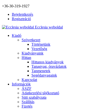
+36-30-319-1927
Bejelentkezés
Regisztráció
Ecclesia weboldal
Kiadó
Szövetkezet
Történetünk
Vezetőség
Kiadványaink
Hittan
Hittanos kiadványok
Tanagyag, óravázlatok
Tanmenetek
Segédanyagaink
Kapcsolat
Információk
ÁSZF
Adatkezelési tájékoztató
Süti szabályzata
Szállítás
Fizetés