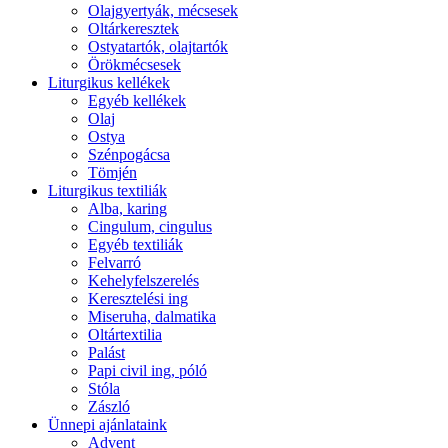
Olajgyertyák, mécsesek
Oltárkeresztek
Ostyatartók, olajtartók
Örökmécsesek
Liturgikus kellékek
Egyéb kellékek
Olaj
Ostya
Szénpogácsa
Tömjén
Liturgikus textiliák
Alba, karing
Cingulum, cingulus
Egyéb textiliák
Felvarró
Kehelyfelszerelés
Keresztelési ing
Miseruha, dalmatika
Oltártextilia
Palást
Papi civil ing, póló
Stóla
Zászló
Ünnepi ajánlataink
Advent