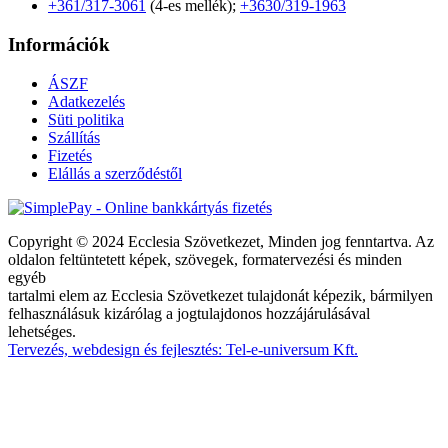
+361/317-3061
(4-es mellék);
+3630/319-1963
Információk
ÁSZF
Adatkezelés
Süti politika
Szállítás
Fizetés
Elállás a szerződéstől
Copyright © 2024 Ecclesia Szövetkezet, Minden jog fenntartva. Az
oldalon feltüntetett képek, szövegek, formatervezési és minden
egyéb
tartalmi elem az Ecclesia Szövetkezet tulajdonát képezik, bármilyen
felhasználásuk kizárólag a jogtulajdonos hozzájárulásával
lehetséges.
Tervezés, webdesign és fejlesztés: Tel-e-universum Kft.