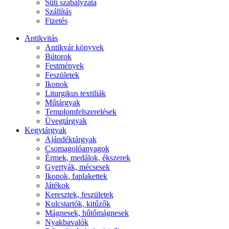
Süti szabályzata
Szállítás
Fizetés
Antikvitás
Antikvár könyvek
Bútorok
Festmények
Feszületek
Ikonok
Liturgikus textiliák
Műtárgyak
Templomfelszerelések
Üvegtárgyak
Kegytárgyak
Ajándéktárgyak
Csomagolóanyagok
Érmek, medálok, ékszerek
Gyertyák, mécsesek
Ikonok, faplakettek
Játékok
Keresztek, feszületek
Kulcstartók, kitűzők
Mágnesek, hűtőmágnesek
Nyakbavalók