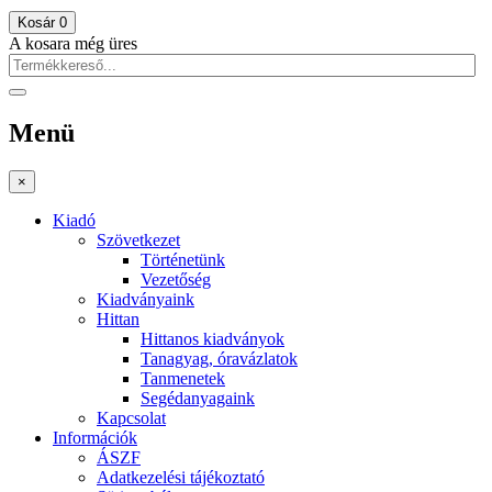
Kosár
0
A kosara még üres
Menü
×
Kiadó
Szövetkezet
Történetünk
Vezetőség
Kiadványaink
Hittan
Hittanos kiadványok
Tanagyag, óravázlatok
Tanmenetek
Segédanyagaink
Kapcsolat
Információk
ÁSZF
Adatkezelési tájékoztató