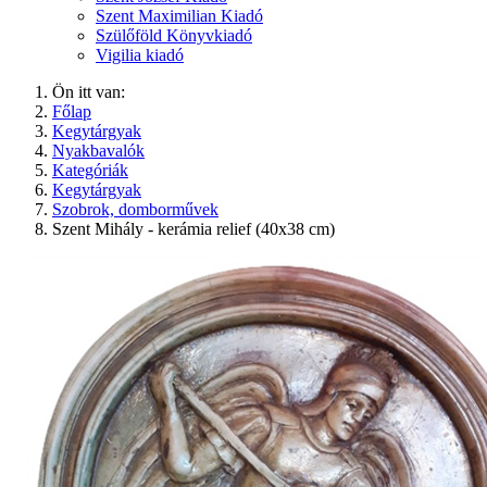
Szent Maximilian Kiadó
Szülőföld Könyvkiadó
Vigilia kiadó
Ön itt van:
Főlap
Kegytárgyak
Nyakbavalók
Kategóriák
Kegytárgyak
Szobrok, domborművek
Szent Mihály - kerámia relief (40x38 cm)