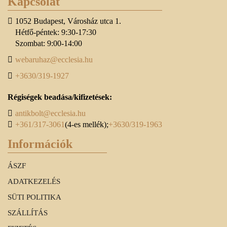
Kapcsolat
1052 Budapest, Városház utca 1.
Hétfő-péntek: 9:30-17:30
Szombat: 9:00-14:00
webaruhaz@ecclesia.hu
+3630/319-1927
Régiségek beadása/kifizetések:
antikbolt@ecclesia.hu
+361/317-3061
(4-es mellék);
+3630/319-1963
Információk
ÁSZF
ADATKEZELÉS
SÜTI POLITIKA
SZÁLLÍTÁS