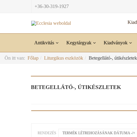
+36-30-319-1927
Kia
Antikvitás
Kegytárgyak
Kiadványok
Ön itt van:
Főlap
Liturgikus eszközök
Betegellátó-, útikészletek
BETEGELLÁTÓ-, ÚTIKÉSZLETEK
RENDEZÉS
TERMÉK LÉTREHOZÁSÁNAK DÁTUMA -/+