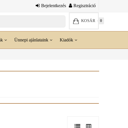
Bejelentkezés
Regisztráció
KOSÁR
0
ák
Ünnepi ajánlataink
Kiadók