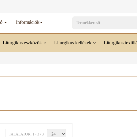
dó
Információk
Liturgikus eszközök
Liturgikus kellékek
Liturgikus textili
TALÁLATOK: 1 - 3 / 3