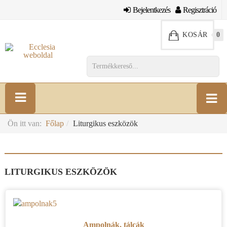
Bejelentkezés
Regisztráció
KOSÁR
0
Ön itt van:
Főlap
Liturgikus eszközök
LITURGIKUS ESZKÖZÖK
Ampolnák, tálcák