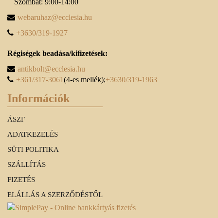
Szombat: 9:00-14:00
webaruhaz@ecclesia.hu
+3630/319-1927
Régiségek beadása/kifizetések:
antikbolt@ecclesia.hu
+361/317-3061
(4-es mellék);
+3630/319-1963
Információk
ÁSZF
ADATKEZELÉS
SÜTI POLITIKA
SZÁLLÍTÁS
FIZETÉS
ELÁLLÁS A SZERZŐDÉSTŐL