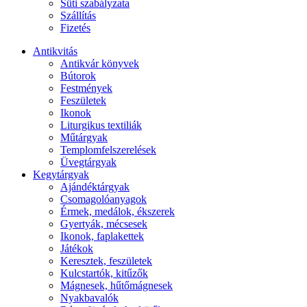
Süti szabályzata
Szállítás
Fizetés
Antikvitás
Antikvár könyvek
Bútorok
Festmények
Feszületek
Ikonok
Liturgikus textiliák
Műtárgyak
Templomfelszerelések
Üvegtárgyak
Kegytárgyak
Ajándéktárgyak
Csomagolóanyagok
Érmek, medálok, ékszerek
Gyertyák, mécsesek
Ikonok, faplakettek
Játékok
Keresztek, feszületek
Kulcstartók, kitűzők
Mágnesek, hűtőmágnesek
Nyakbavalók