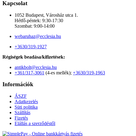
Kapcsolat
1052 Budapest, Városház utca 1.
Hétfő-péntek: 9:30-17:30
Szombat: 9:00-14:00
webaruhaz@ecclesia.hu
+3630/319-1927
Régiségek beadása/kifizetések:
antikbolt@ecclesia.hu
+361/317-3061
(4-es mellék);
+3630/319-1963
Információk
ÁSZF
Adatkezelés
Süti politika
Szállítás
Fizetés
Elállás a szerződéstől