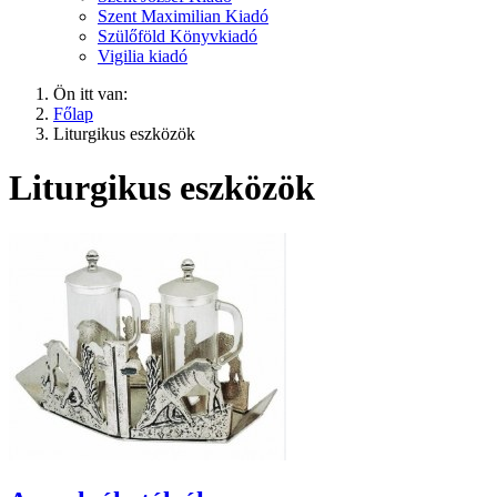
Szent Maximilian Kiadó
Szülőföld Könyvkiadó
Vigilia kiadó
Ön itt van:
Főlap
Liturgikus eszközök
Liturgikus eszközök