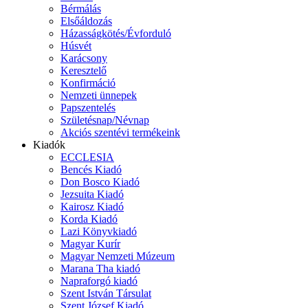
Bérmálás
Elsőáldozás
Házasságkötés/Évforduló
Húsvét
Karácsony
Keresztelő
Konfirmáció
Nemzeti ünnepek
Papszentelés
Születésnap/Névnap
Akciós szentévi termékeink
Kiadók
ECCLESIA
Bencés Kiadó
Don Bosco Kiadó
Jezsuita Kiadó
Kairosz Kiadó
Korda Kiadó
Lazi Könyvkiadó
Magyar Kurír
Magyar Nemzeti Múzeum
Marana Tha kiadó
Napraforgó kiadó
Szent István Társulat
Szent József Kiadó