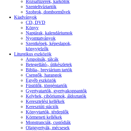
Rózsafüzérek, karkötők
Szenteltvíztartók
Szobrok, domborművek
Kiadványok
CD, DVD
Könyv
Naptárak, kalendáriumok
Nyomtatványok
Szentképek, képeslapok,
könyvjelzők
Liturgikus eszközök
Ampolnák, tálcák
Betegellátó-, útikészletek
Biblia-, breviárium tartók
Csengők, harangok
Egyéb eszközök
Füstölők, tömjéntartók
Gyertyatartók, gyertyakoppantók
Kelyhek, cibóriumok, áldoztatók
Keresztelési kellékek
Keresztúti stációk
Könyvtartók, térdeplők
Körmeneti kellékek
Monstranciák, custódiák
Olajgyertyák, mécsesek