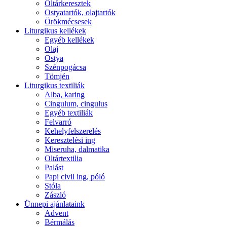
Oltárkeresztek
Ostyatartók, olajtartók
Örökmécsesek
Liturgikus kellékek
Egyéb kellékek
Olaj
Ostya
Szénpogácsa
Tömjén
Liturgikus textiliák
Alba, karing
Cingulum, cingulus
Egyéb textiliák
Felvarró
Kehelyfelszerelés
Keresztelési ing
Miseruha, dalmatika
Oltártextilia
Palást
Papi civil ing, póló
Stóla
Zászló
Ünnepi ajánlataink
Advent
Bérmálás