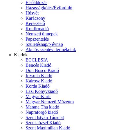
Elsőáldozás
Házasságkötés/Évforduló
Húsvét
Karácsony
Keresztelő
Konfirmáció
Nemzeti ünnepek
Papszentelés
Születésnap/Névnap
Akciós szentévi termékeink
Kiadók
ECCLESIA
Bencés Kiadó
Don Bosco Kiadó
Jezsuita Kiadó
Kairosz Kiadó
Korda Kiadó
Lazi Könyvkiadó
Magyar Kurír
Magyar Nemzeti Múzeum
Marana Tha kiadó
Napraforgó kiadó
Szent István Társulat
Szent József Kiadó
Szent Maximilian Kiadó