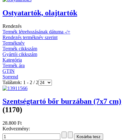
Ostyatartók, olajtartók
Rendezés
Termék létrehozásának dátuma -/+
Rendezés terméknév szerint
Terméknév
Termék cikkszám
Gyártói cikkszám
Kategória
Termék ára
GTIN
Sorrend
Találatok: 1 - 2 / 2
Szentségtartó bőr burzában (7x7 cm)
(1170)
28.800 Ft
Kedvezmény: