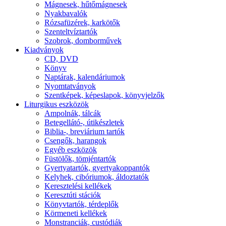
Mágnesek, hűtőmágnesek
Nyakbavalók
Rózsafüzérek, karkötők
Szenteltvíztartók
Szobrok, domborművek
Kiadványok
CD, DVD
Könyv
Naptárak, kalendáriumok
Nyomtatványok
Szentképek, képeslapok, könyvjelzők
Liturgikus eszközök
Ampolnák, tálcák
Betegellátó-, útikészletek
Biblia-, breviárium tartók
Csengők, harangok
Egyéb eszközök
Füstölők, tömjéntartók
Gyertyatartók, gyertyakoppantók
Kelyhek, cibóriumok, áldoztatók
Keresztelési kellékek
Keresztúti stációk
Könyvtartók, térdeplők
Körmeneti kellékek
Monstranciák, custódiák