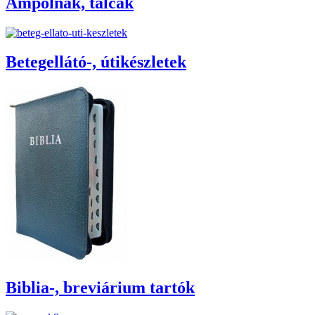
Ampolnák, tálcák
Betegellátó-, útikészletek
Biblia-, breviárium tartók