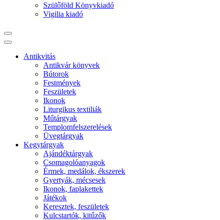
Szülőföld Könyvkiadó
Vigilia kiadó
Antikvitás
Antikvár könyvek
Bútorok
Festmények
Feszületek
Ikonok
Liturgikus textiliák
Műtárgyak
Templomfelszerelések
Üvegtárgyak
Kegytárgyak
Ajándéktárgyak
Csomagolóanyagok
Érmek, medálok, ékszerek
Gyertyák, mécsesek
Ikonok, faplakettek
Játékok
Keresztek, feszületek
Kulcstartók, kitűzők