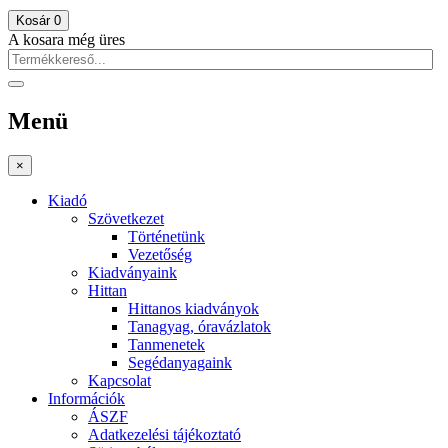
Kosár
0
A kosara még üres
Menü
×
Kiadó
Szövetkezet
Történetünk
Vezetőség
Kiadványaink
Hittan
Hittanos kiadványok
Tanagyag, óravázlatok
Tanmenetek
Segédanyagaink
Kapcsolat
Információk
ÁSZF
Adatkezelési tájékoztató