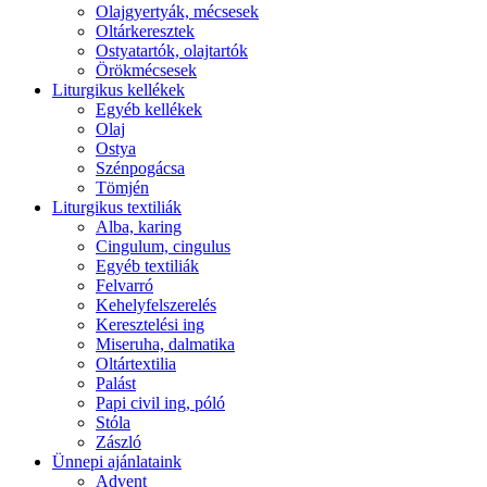
Olajgyertyák, mécsesek
Oltárkeresztek
Ostyatartók, olajtartók
Örökmécsesek
Liturgikus kellékek
Egyéb kellékek
Olaj
Ostya
Szénpogácsa
Tömjén
Liturgikus textiliák
Alba, karing
Cingulum, cingulus
Egyéb textiliák
Felvarró
Kehelyfelszerelés
Keresztelési ing
Miseruha, dalmatika
Oltártextilia
Palást
Papi civil ing, póló
Stóla
Zászló
Ünnepi ajánlataink
Advent