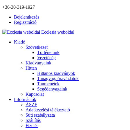
+36-30-319-1927
Bejelentkezés
Regisztráció
Ecclesia weboldal
Kiadó
Szövetkezet
Történetünk
Vezetőség
Kiadványaink
Hittan
Hittanos kiadványok
Tanagyag, óravázlatok
Tanmenetek
Segédanyagaink
Kapcsolat
Információk
ÁSZF
Adatkezelési tájékoztató
Süti szabályzata
Szállítás
Fizetés