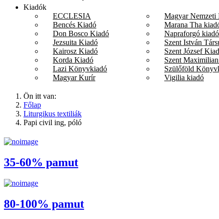
Kiadók
ECCLESIA
Magyar Nemzeti
Bencés Kiadó
Marana Tha kiad
Don Bosco Kiadó
Napraforgó kiadó
Jezsuita Kiadó
Szent István Társ
Kairosz Kiadó
Szent József Kia
Korda Kiadó
Szent Maximilian
Lazi Könyvkiadó
Szülőföld Könyv
Magyar Kurír
Vigilia kiadó
Ön itt van:
Főlap
Liturgikus textiliák
Papi civil ing, póló
35-60% pamut
80-100% pamut