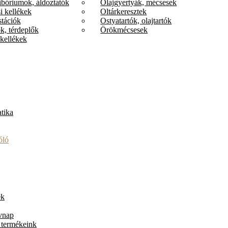
ibóriumok, áldoztatók
Olajgyertyák, mécsesek
i kellékek
Oltárkeresztek
stációk
Ostyatartók, olajtartók
k, térdeplők
Örökmécsesek
kellékek
tika
óló
ek
vnap
 termékeink