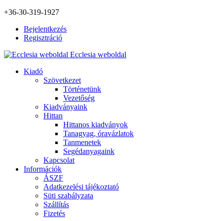
+36-30-319-1927
Bejelentkezés
Regisztráció
Ecclesia weboldal
Kiadó
Szövetkezet
Történetünk
Vezetőség
Kiadványaink
Hittan
Hittanos kiadványok
Tanagyag, óravázlatok
Tanmenetek
Segédanyagaink
Kapcsolat
Információk
ÁSZF
Adatkezelési tájékoztató
Süti szabályzata
Szállítás
Fizetés