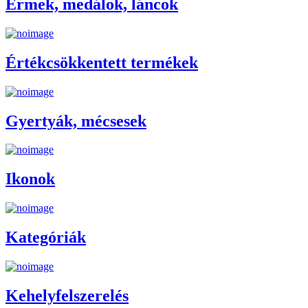
Érmek, medálok, láncok
Értékcsökkentett termékek
Gyertyák, mécsesek
Ikonok
Kategóriák
Kehelyfelszerelés