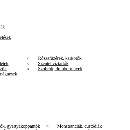
iák
elések
Rózsafüzérek, karkötők
letek
Szenteltvíztartók
űzők
Szobrok, domborművek
mágnesek
tók, gyertyakoppantók
Monstranciák, custódiák