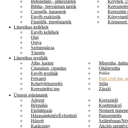
Betegellátó-, útikészletek
Kelyhek, c
Biblia-, breviárium tartók
Keresztelés
Csengők, harangok
Keresztúti 
Egyéb eszközök
Könyvtartó
Füstölők, tömjéntartók
Körmeneti 
Liturgikus kellékek
Egyéb kellékek
Olaj
Ostya
Szénpogácsa
Tömjén
Liturgikus textiliák
Alba, karing
Miseruha, dalma
Cingulum, cingulus
Oltártextilia
Egyéb textiliák
Palást
Felvarró
Papi civil ing, p
Kehelyfelszerelés
Stóla
Keresztelési ing
Zászló
Ünnepi ajánlataink
Advent
Keresztelő
Bérmálás
Konfirmáció
Elsőáldozás
Nemzeti ünnep
Házasságkötés/Évforduló
Papszentelés
Húsvét
Születésnap/Né
Karácsony
Akciós szentévi