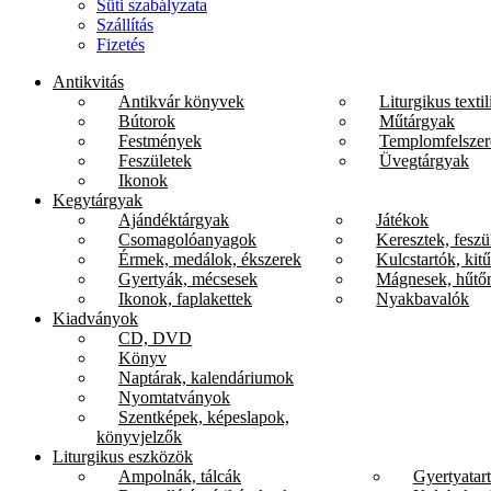
Süti szabályzata
Szállítás
Fizetés
Antikvitás
Antikvár könyvek
Liturgikus textil
Bútorok
Műtárgyak
Festmények
Templomfelszer
Feszületek
Üvegtárgyak
Ikonok
Kegytárgyak
Ajándéktárgyak
Játékok
Csomagolóanyagok
Keresztek, feszü
Érmek, medálok, ékszerek
Kulcstartók, kit
Gyertyák, mécsesek
Mágnesek, hűtő
Ikonok, faplakettek
Nyakbavalók
Kiadványok
CD, DVD
Könyv
Naptárak, kalendáriumok
Nyomtatványok
Szentképek, képeslapok,
könyvjelzők
Liturgikus eszközök
Ampolnák, tálcák
Gyertyatar