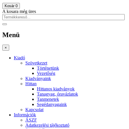
Kosár
0
A kosara még üres
Menü
×
Kiadó
Szövetkezet
Történetünk
Vezetőség
Kiadványaink
Hittan
Hittanos kiadványok
Tanagyag, óravázlatok
Tanmenetek
Segédanyagaink
Kapcsolat
Információk
ÁSZF
Adatkezelési tájékoztató