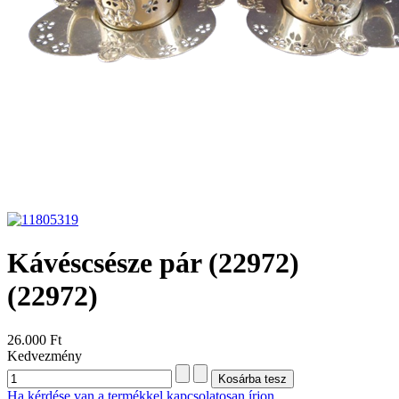
Kávéscsésze pár (22972)
(22972)
26.000 Ft
Kedvezmény
Ha kérdése van a termékkel kapcsolatosan írjon