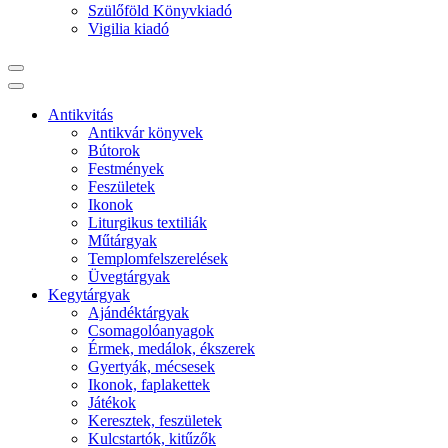
Szülőföld Könyvkiadó
Vigilia kiadó
Antikvitás
Antikvár könyvek
Bútorok
Festmények
Feszületek
Ikonok
Liturgikus textiliák
Műtárgyak
Templomfelszerelések
Üvegtárgyak
Kegytárgyak
Ajándéktárgyak
Csomagolóanyagok
Érmek, medálok, ékszerek
Gyertyák, mécsesek
Ikonok, faplakettek
Játékok
Keresztek, feszületek
Kulcstartók, kitűzők