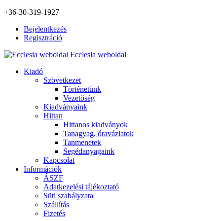
+36-30-319-1927
Bejelentkezés
Regisztráció
Ecclesia weboldal
Kiadó
Szövetkezet
Történetünk
Vezetőség
Kiadványaink
Hittan
Hittanos kiadványok
Tanagyag, óravázlatok
Tanmenetek
Segédanyagaink
Kapcsolat
Információk
ÁSZF
Adatkezelési tájékoztató
Süti szabályzata
Szállítás
Fizetés