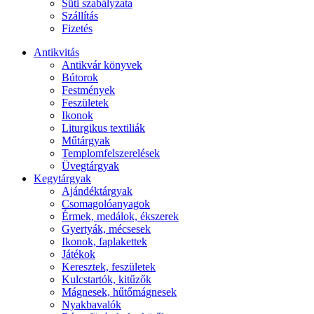
Süti szabályzata
Szállítás
Fizetés
Antikvitás
Antikvár könyvek
Bútorok
Festmények
Feszületek
Ikonok
Liturgikus textiliák
Műtárgyak
Templomfelszerelések
Üvegtárgyak
Kegytárgyak
Ajándéktárgyak
Csomagolóanyagok
Érmek, medálok, ékszerek
Gyertyák, mécsesek
Ikonok, faplakettek
Játékok
Keresztek, feszületek
Kulcstartók, kitűzők
Mágnesek, hűtőmágnesek
Nyakbavalók