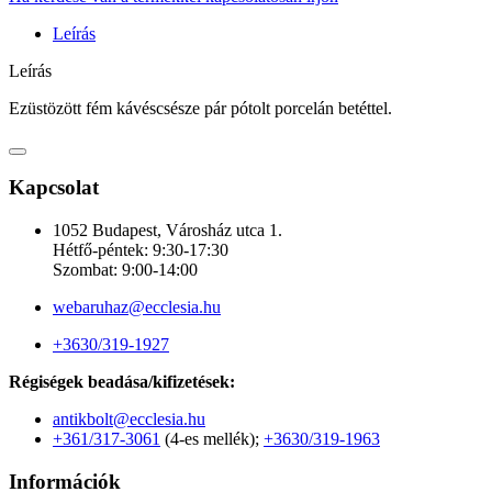
Leírás
Leírás
Ezüstözött fém kávéscsésze pár pótolt porcelán betéttel.
Kapcsolat
1052 Budapest, Városház utca 1.
Hétfő-péntek: 9:30-17:30
Szombat: 9:00-14:00
webaruhaz@ecclesia.hu
+3630/319-1927
Régiségek beadása/kifizetések:
antikbolt@ecclesia.hu
+361/317-3061
(4-es mellék);
+3630/319-1963
Információk