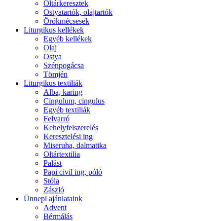
Oltárkeresztek
Ostyatartók, olajtartók
Örökmécsesek
Liturgikus kellékek
Egyéb kellékek
Olaj
Ostya
Szénpogácsa
Tömjén
Liturgikus textiliák
Alba, karing
Cingulum, cingulus
Egyéb textiliák
Felvarró
Kehelyfelszerelés
Keresztelési ing
Miseruha, dalmatika
Oltártextilia
Palást
Papi civil ing, póló
Stóla
Zászló
Ünnepi ajánlataink
Advent
Bérmálás