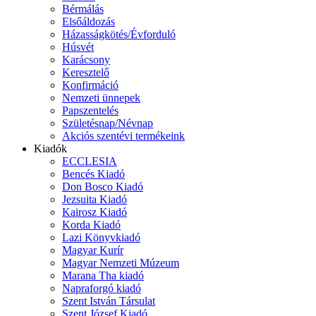
Bérmálás
Elsőáldozás
Házasságkötés/Évforduló
Húsvét
Karácsony
Keresztelő
Konfirmáció
Nemzeti ünnepek
Papszentelés
Születésnap/Névnap
Akciós szentévi termékeink
Kiadók
ECCLESIA
Bencés Kiadó
Don Bosco Kiadó
Jezsuita Kiadó
Kairosz Kiadó
Korda Kiadó
Lazi Könyvkiadó
Magyar Kurír
Magyar Nemzeti Múzeum
Marana Tha kiadó
Napraforgó kiadó
Szent István Társulat
Szent József Kiadó