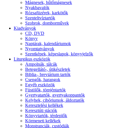
Mágnesek, hűtőmágnesek
Nyakbavalók
Rózsafüzérek, karkötők
Szenteltvíztartók
Szobrok, domborművek
Kiadványok
CD, DVD
Könyv
Naptárak, kalendáriumok
Nyomtatványok
Szentképek, képeslapok, könyvjelzők
Liturgikus eszközök
Ampolnák, tálcák
Betegellátó-, útikészletek
Biblia-, breviárium tartók
Csengők, harangok
Egyéb eszközök
Füstölők, tömjéntartók
Gyertyatartók, gyertyakoppantók
Kelyhek, cibóriumok, áldoztatók
Keresztelési kellékek
Keresztúti stációk
Könyvtartók, térdeplők
Körmeneti kellékek
Monstranciák, custódiák