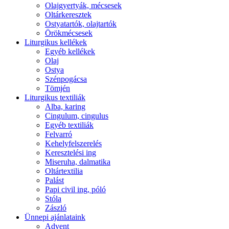
Olajgyertyák, mécsesek
Oltárkeresztek
Ostyatartók, olajtartók
Örökmécsesek
Liturgikus kellékek
Egyéb kellékek
Olaj
Ostya
Szénpogácsa
Tömjén
Liturgikus textiliák
Alba, karing
Cingulum, cingulus
Egyéb textiliák
Felvarró
Kehelyfelszerelés
Keresztelési ing
Miseruha, dalmatika
Oltártextilia
Palást
Papi civil ing, póló
Stóla
Zászló
Ünnepi ajánlataink
Advent