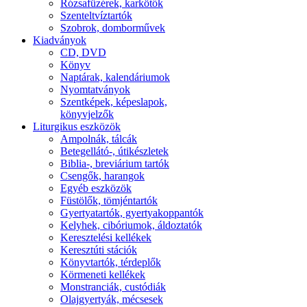
Rózsafüzérek, karkötők
Szenteltvíztartók
Szobrok, domborművek
Kiadványok
CD, DVD
Könyv
Naptárak, kalendáriumok
Nyomtatványok
Szentképek, képeslapok,
könyvjelzők
Liturgikus eszközök
Ampolnák, tálcák
Betegellátó-, útikészletek
Biblia-, breviárium tartók
Csengők, harangok
Egyéb eszközök
Füstölők, tömjéntartók
Gyertyatartók, gyertyakoppantók
Kelyhek, cibóriumok, áldoztatók
Keresztelési kellékek
Keresztúti stációk
Könyvtartók, térdeplők
Körmeneti kellékek
Monstranciák, custódiák
Olajgyertyák, mécsesek