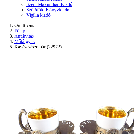
Szent Maximilian Kiadó
Szülőföld Könyvkiadó
Vigilia kiadó
Ön itt van:
Főlap
Antikvitás
Műtárgyak
Kávéscsésze pár (22972)