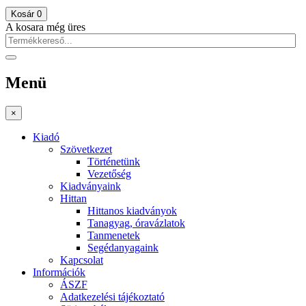
Kosár
0
A kosara még üres
Menü
×
Kiadó
Szövetkezet
Történetünk
Vezetőség
Kiadványaink
Hittan
Hittanos kiadványok
Tanagyag, óravázlatok
Tanmenetek
Segédanyagaink
Kapcsolat
Információk
ÁSZF
Adatkezelési tájékoztató