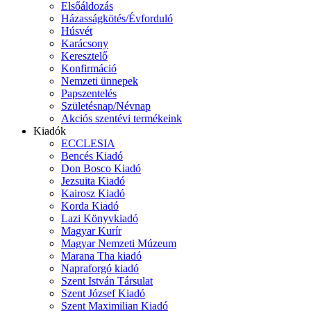
Elsőáldozás
Házasságkötés/Évforduló
Húsvét
Karácsony
Keresztelő
Konfirmáció
Nemzeti ünnepek
Papszentelés
Születésnap/Névnap
Akciós szentévi termékeink
Kiadók
ECCLESIA
Bencés Kiadó
Don Bosco Kiadó
Jezsuita Kiadó
Kairosz Kiadó
Korda Kiadó
Lazi Könyvkiadó
Magyar Kurír
Magyar Nemzeti Múzeum
Marana Tha kiadó
Napraforgó kiadó
Szent István Társulat
Szent József Kiadó
Szent Maximilian Kiadó