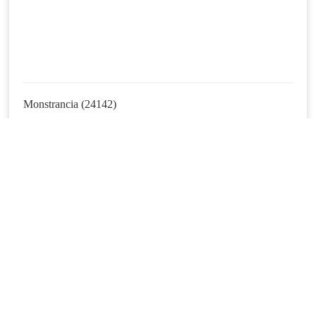
Monstrancia (24142)
(24142)
1.290.000 Ft