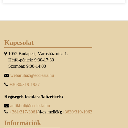
Kapcsolat
1052 Budapest, Városház utca 1.
Hétfő-péntek: 9:30-17:30
Szombat: 9:00-14:00
webaruhaz@ecclesia.hu
+3630/319-1927
Régiségek beadása/kifizetések:
antikbolt@ecclesia.hu
+361/317-3061
(4-es mellék);
+3630/319-1963
Információk