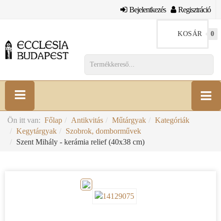
Bejelentkezés
Regisztráció
KOSÁR
0
Ön itt van:
Főlap
Antikvitás
Műtárgyak
Kategóriák
Kegytárgyak
Szobrok, domborművek
Szent Mihály - kerámia relief (40x38 cm)