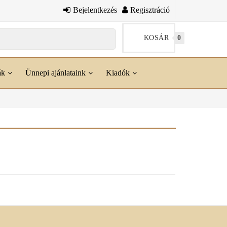
Bejelentkezés
Regisztráció
KOSÁR
0
ák
Ünnepi ajánlataink
Kiadók