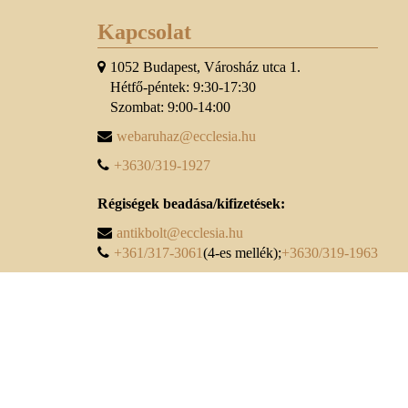
Kapcsolat
1052 Budapest, Városház utca 1.
Hétfő-péntek: 9:30-17:30
Szombat: 9:00-14:00
webaruhaz@ecclesia.hu
+3630/319-1927
Régiségek beadása/kifizetések:
antikbolt@ecclesia.hu
+361/317-3061
(4-es mellék);
+3630/319-1963