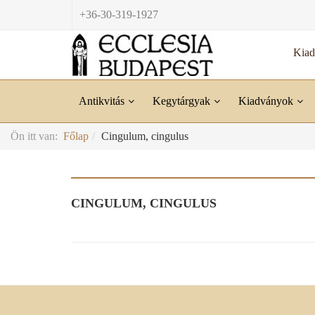
+36-30-319-1927
Kia
Antikvitás
Kegytárgyak
Kiadványok
Ön itt van:
Főlap
Cingulum, cingulus
CINGULUM, CINGULUS