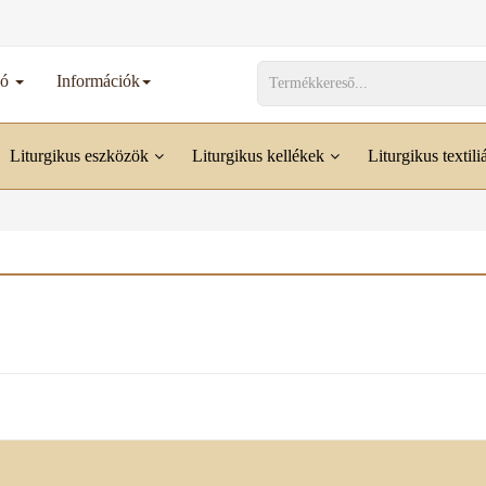
dó
Információk
Liturgikus eszközök
Liturgikus kellékek
Liturgikus textili