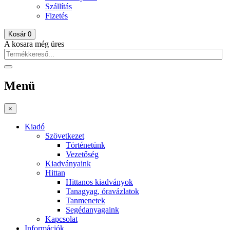
Szállítás
Fizetés
Kosár
0
A kosara még üres
Menü
×
Kiadó
Szövetkezet
Történetünk
Vezetőség
Kiadványaink
Hittan
Hittanos kiadványok
Tanagyag, óravázlatok
Tanmenetek
Segédanyagaink
Kapcsolat
Információk