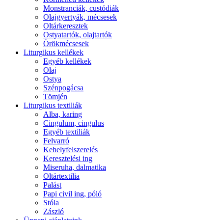
Monstranciák, custódiák
Olajgyertyák, mécsesek
Oltárkeresztek
Ostyatartók, olajtartók
Örökmécsesek
Liturgikus kellékek
Egyéb kellékek
Olaj
Ostya
Szénpogácsa
Tömjén
Liturgikus textiliák
Alba, karing
Cingulum, cingulus
Egyéb textiliák
Felvarró
Kehelyfelszerelés
Keresztelési ing
Miseruha, dalmatika
Oltártextilia
Palást
Papi civil ing, póló
Stóla
Zászló