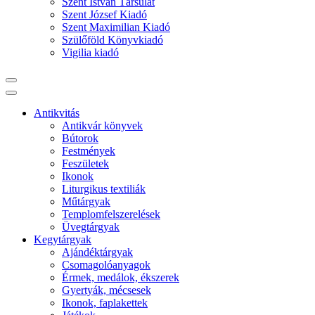
Szent István Társulat
Szent József Kiadó
Szent Maximilian Kiadó
Szülőföld Könyvkiadó
Vigilia kiadó
Antikvitás
Antikvár könyvek
Bútorok
Festmények
Feszületek
Ikonok
Liturgikus textiliák
Műtárgyak
Templomfelszerelések
Üvegtárgyak
Kegytárgyak
Ajándéktárgyak
Csomagolóanyagok
Érmek, medálok, ékszerek
Gyertyák, mécsesek
Ikonok, faplakettek