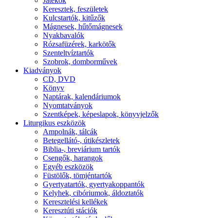
Játékok
Keresztek, feszületek
Kulcstartók, kitűzők
Mágnesek, hűtőmágnesek
Nyakbavalók
Rózsafüzérek, karkötők
Szenteltvíztartók
Szobrok, domborművek
Kiadványok
CD, DVD
Könyv
Naptárak, kalendáriumok
Nyomtatványok
Szentképek, képeslapok, könyvjelzők
Liturgikus eszközök
Ampolnák, tálcák
Betegellátó-, útikészletek
Biblia-, breviárium tartók
Csengők, harangok
Egyéb eszközök
Füstölők, tömjéntartók
Gyertyatartók, gyertyakoppantók
Kelyhek, cibóriumok, áldoztatók
Keresztelési kellékek
Keresztúti stációk