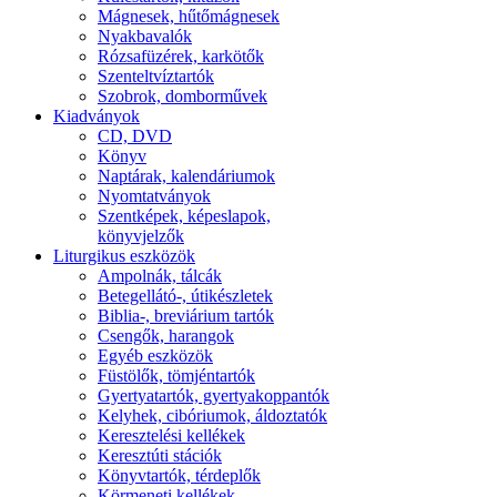
Mágnesek, hűtőmágnesek
Nyakbavalók
Rózsafüzérek, karkötők
Szenteltvíztartók
Szobrok, domborművek
Kiadványok
CD, DVD
Könyv
Naptárak, kalendáriumok
Nyomtatványok
Szentképek, képeslapok,
könyvjelzők
Liturgikus eszközök
Ampolnák, tálcák
Betegellátó-, útikészletek
Biblia-, breviárium tartók
Csengők, harangok
Egyéb eszközök
Füstölők, tömjéntartók
Gyertyatartók, gyertyakoppantók
Kelyhek, cibóriumok, áldoztatók
Keresztelési kellékek
Keresztúti stációk
Könyvtartók, térdeplők
Körmeneti kellékek