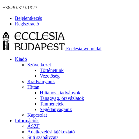
+36-30-319-1927
Bejelentkezés
Regisztráció
Ecclesia weboldal
Kiadó
Szövetkezet
Történetünk
Vezetőség
Kiadványaink
Hittan
Hittanos kiadványok
Tanagyag, óravázlatok
Tanmenetek
Segédanyagaink
Kapcsolat
Információk
ÁSZF
Adatkezelési tájékoztató
Süti szabályzata