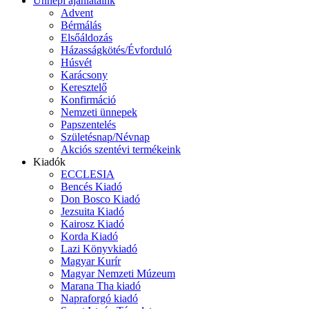
Ünnepi ajánlataink
Advent
Bérmálás
Elsőáldozás
Házasságkötés/Évforduló
Húsvét
Karácsony
Keresztelő
Konfirmáció
Nemzeti ünnepek
Papszentelés
Születésnap/Névnap
Akciós szentévi termékeink
Kiadók
ECCLESIA
Bencés Kiadó
Don Bosco Kiadó
Jezsuita Kiadó
Kairosz Kiadó
Korda Kiadó
Lazi Könyvkiadó
Magyar Kurír
Magyar Nemzeti Múzeum
Marana Tha kiadó
Napraforgó kiadó