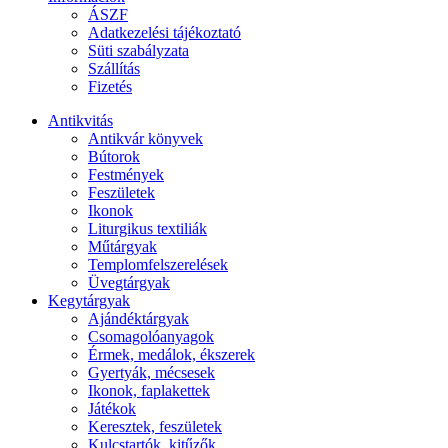
ÁSZF
Adatkezelési tájékoztató
Süti szabályzata
Szállítás
Fizetés
Antikvitás
Antikvár könyvek
Bútorok
Festmények
Feszületek
Ikonok
Liturgikus textiliák
Műtárgyak
Templomfelszerelések
Üvegtárgyak
Kegytárgyak
Ajándéktárgyak
Csomagolóanyagok
Érmek, medálok, ékszerek
Gyertyák, mécsesek
Ikonok, faplakettek
Játékok
Keresztek, feszületek
Kulcstartók, kitűzők