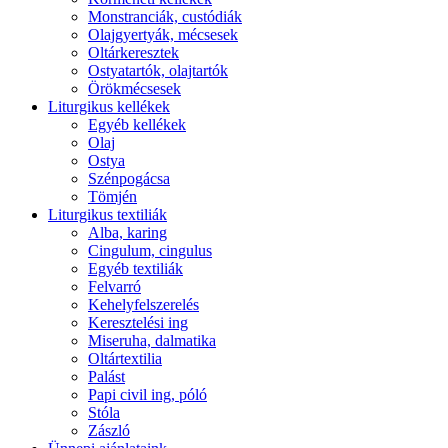
Monstranciák, custódiák
Olajgyertyák, mécsesek
Oltárkeresztek
Ostyatartók, olajtartók
Örökmécsesek
Liturgikus kellékek
Egyéb kellékek
Olaj
Ostya
Szénpogácsa
Tömjén
Liturgikus textiliák
Alba, karing
Cingulum, cingulus
Egyéb textiliák
Felvarró
Kehelyfelszerelés
Keresztelési ing
Miseruha, dalmatika
Oltártextilia
Palást
Papi civil ing, póló
Stóla
Zászló