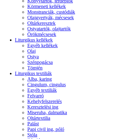
Könyvtartók, térdeplők
Körmeneti kellékek
Monstranciák, custódiák
Olajgyertyák, mécsesek
Oltárkeresztek
Ostyatartók, olajtartók
Örökmécsesek
Liturgikus kellékek
Egyéb kellékek
Olaj
Ostya
Szénpogácsa
Tömjén
Liturgikus textiliák
Alba, karing
Cingulum, cingulus
Egyéb textiliák
Felvarró
Kehelyfelszerelés
Keresztelési ing
Miseruha, dalmatika
Oltártextilia
Palást
Papi civil ing, póló
Stóla