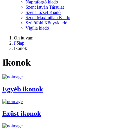
Napraforgó kiadó
Szent István Társulat
Szent József Kiadó
Szent Maximilian Kiadó
Szülőföld Könyvkiadó
Vigilia kiadó
Ön itt van:
Főlap
Ikonok
Ikonok
Egyéb ikonok
Ezüst ikonok