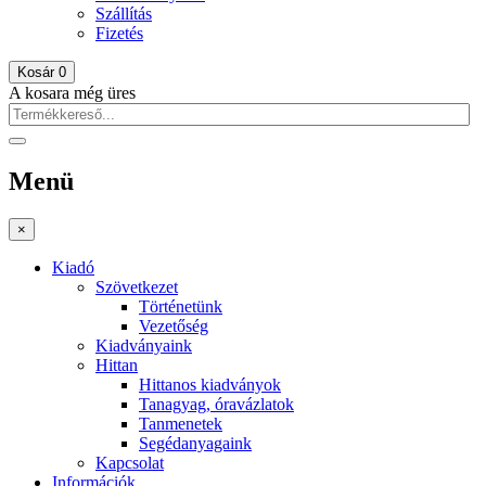
Szállítás
Fizetés
Kosár
0
A kosara még üres
Menü
×
Kiadó
Szövetkezet
Történetünk
Vezetőség
Kiadványaink
Hittan
Hittanos kiadványok
Tanagyag, óravázlatok
Tanmenetek
Segédanyagaink
Kapcsolat
Információk