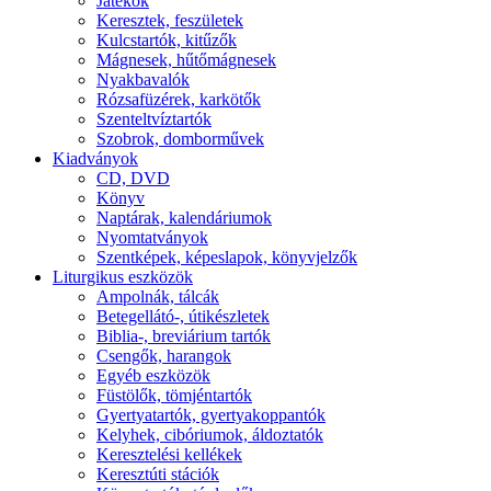
Játékok
Keresztek, feszületek
Kulcstartók, kitűzők
Mágnesek, hűtőmágnesek
Nyakbavalók
Rózsafüzérek, karkötők
Szenteltvíztartók
Szobrok, domborművek
Kiadványok
CD, DVD
Könyv
Naptárak, kalendáriumok
Nyomtatványok
Szentképek, képeslapok, könyvjelzők
Liturgikus eszközök
Ampolnák, tálcák
Betegellátó-, útikészletek
Biblia-, breviárium tartók
Csengők, harangok
Egyéb eszközök
Füstölők, tömjéntartók
Gyertyatartók, gyertyakoppantók
Kelyhek, cibóriumok, áldoztatók
Keresztelési kellékek
Keresztúti stációk