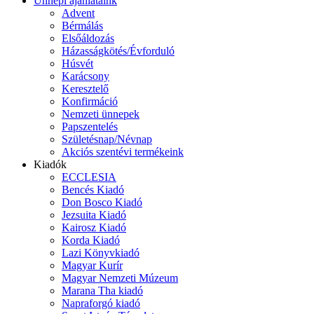
Ünnepi ajánlataink
Advent
Bérmálás
Elsőáldozás
Házasságkötés/Évforduló
Húsvét
Karácsony
Keresztelő
Konfirmáció
Nemzeti ünnepek
Papszentelés
Születésnap/Névnap
Akciós szentévi termékeink
Kiadók
ECCLESIA
Bencés Kiadó
Don Bosco Kiadó
Jezsuita Kiadó
Kairosz Kiadó
Korda Kiadó
Lazi Könyvkiadó
Magyar Kurír
Magyar Nemzeti Múzeum
Marana Tha kiadó
Napraforgó kiadó