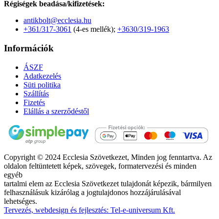
Régiségek beadása/kifizetések:
antikbolt@ecclesia.hu
+361/317-3061
(4-es mellék);
+3630/319-1963
Információk
ÁSZF
Adatkezelés
Süti politika
Szállítás
Fizetés
Elállás a szerződéstől
Copyright © 2024 Ecclesia Szövetkezet, Minden jog fenntartva. Az
oldalon feltüntetett képek, szövegek, formatervezési és minden
egyéb
tartalmi elem az Ecclesia Szövetkezet tulajdonát képezik, bármilyen
felhasználásuk kizárólag a jogtulajdonos hozzájárulásával
lehetséges.
Tervezés, webdesign és fejlesztés: Tel-e-universum Kft.