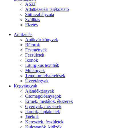
ÁSZF
Adatkezelési tájékoztató
Süti szabályzata
Szállítás
Fizetés
Antikvitás
Antikvár könyvek
Bútorok
Festmények
Feszületek
Ikonok
Liturgikus textiliák
Műtárgyak
Templomfelszerelések
Üvegtárgyak
Kegytárgyak
Ajándéktárgyak
Csomagolóanyagok
Érmek, medálok, ékszerek
Gyertyák, mécsesek
Ikonok, faplakettek
Játékok
Keresztek, feszületek
Kulcstartók, kitűzők