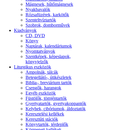
Mágnesek, hűtőmágnesek
Nyakbavalók
Rózsafüzérek, karkötők
Szenteltvíztartók
Szobrok, domborművek
Kiadványok
CD, DVD
Könyv
Naptárak, kalendáriumok
Nyomtatványok
Szentképek, képeslapok,
könyvjelzők
Liturgikus eszközök
Ampolnák, tálcák
Betegellátó-, útikészletek
Biblia-, breviárium tartók
Csengők, harangok
Egyéb eszközök
Füstölők, tömjéntartók
Gyertyatartók, gyertyakoppantók
Kelyhek, cibóriumok, áldoztatók
Keresztelési kellékek
Keresztúti stációk
Könyvtartók, térdeplők
Körmeneti kellékek