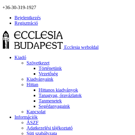
+36-30-319-1927
Bejelentkezés
Regisztráció
Ecclesia weboldal
Kiadó
Szövetkezet
Történetünk
Vezetőség
Kiadványaink
Hittan
Hittanos kiadványok
Tanagyag, óravázlatok
Tanmenetek
Segédanyagaink
Kapcsolat
Információk
ÁSZF
Adatkezelési tájékoztató
Süti szabályzata