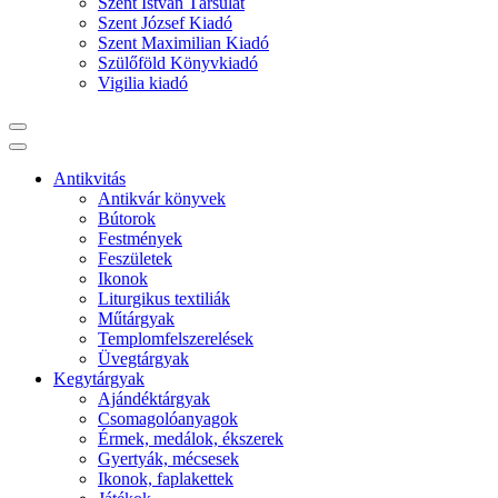
Szent István Társulat
Szent József Kiadó
Szent Maximilian Kiadó
Szülőföld Könyvkiadó
Vigilia kiadó
Antikvitás
Antikvár könyvek
Bútorok
Festmények
Feszületek
Ikonok
Liturgikus textiliák
Műtárgyak
Templomfelszerelések
Üvegtárgyak
Kegytárgyak
Ajándéktárgyak
Csomagolóanyagok
Érmek, medálok, ékszerek
Gyertyák, mécsesek
Ikonok, faplakettek