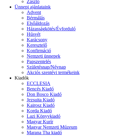
Zászló
Ünnepi ajánlataink
Advent
Bérmálás
Elsőáldozás
Házasságkötés/Évforduló
Húsvét
Karácsony
Keresztelő
Konfirmáció
Nemzeti ünnepek
Papszentelés
Születésnap/Névnap
Akciós szentévi termékeink
Kiadók
ECCLESIA
Bencés Kiadó
Don Bosco Kiadó
Jezsuita Kiadó
Kairosz Kiadó
Korda Kiadó
Lazi Könyvkiadó
Magyar Kurír
Magyar Nemzeti Múzeum
Marana Tha kiadó