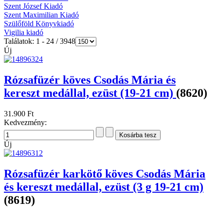
Szent József Kiadó
Szent Maximilian Kiadó
Szülőföld Könyvkiadó
Vigilia kiadó
Találatok: 1 - 24 / 3948
Új
Rózsafüzér köves Csodás Mária és
kereszt medállal, ezüst (19-21 cm)
(8620)
31.900 Ft
Kedvezmény:
Új
Rózsafüzér karkötő köves Csodás Mária
és kereszt medállal, ezüst (3 g 19-21 cm)
(8619)