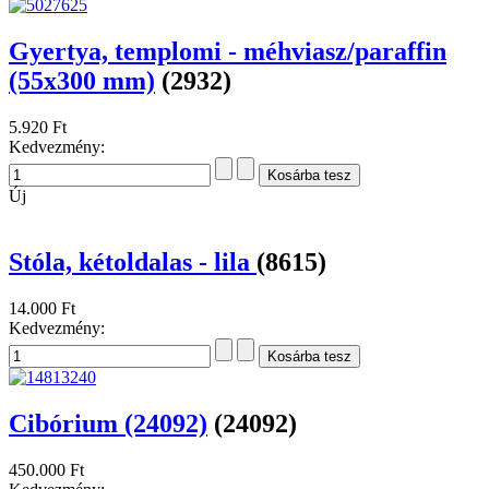
Gyertya, templomi - méhviasz/paraffin
(55x300 mm)
(2932)
5.920 Ft
Kedvezmény:
Új
Stóla, kétoldalas - lila
(8615)
14.000 Ft
Kedvezmény:
Cibórium (24092)
(24092)
450.000 Ft