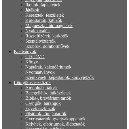
Ikonok, faplakettek
Játékok
Keresztek, feszületek
Kulcstartók, kitűzők
Mágnesek, hűtőmágnesek
Nyakbavalók
Rózsafüzérek, karkötők
Szenteltvíztartók
Szobrok, domborművek
Kiadványok
CD, DVD
Könyv
Naptárak, kalendáriumok
Nyomtatványok
Szentképek, képeslapok, könyvjelzők
Liturgikus eszközök
Ampolnák, tálcák
Betegellátó-, útikészletek
Biblia-, breviárium tartók
Csengők, harangok
Egyéb eszközök
Füstölők, tömjéntartók
Gyertyatartók, gyertyakoppantók
Kelyhek, cibóriumok, áldoztatók