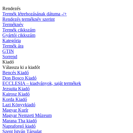
Rendezés
Termék létrehozásának dátuma -/+
Rendezés terméknév szerint
Terméknév
Termék cikkszám
Gyártói cikkszám
Kategória
Termék ára
GTIN
Sorrend
Kiadó
Válassza ki a kiadót
Bencés Kiadó
Don Bosco Kiadó
ECCLESIA – kiadványok, saját termékek
Jezsuita Kiadó
Kairosz Kiadó
Korda Kiadó
Lazi Könyvkiadó
Magyar Kurír
Magyar Nemzeti Múzeum
Marana Tha kiadó
Napraforgó kiadó
Szent István Társulat