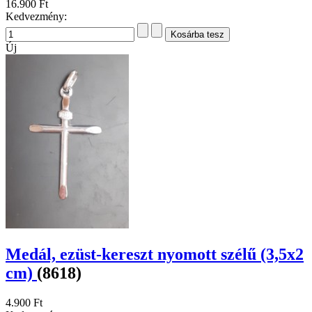
16.900 Ft
Kedvezmény:
Új
Medál, ezüst-kereszt nyomott szélű (3,5x2
cm)
(8618)
4.900 Ft