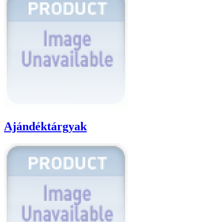
Ajándéktárgyak