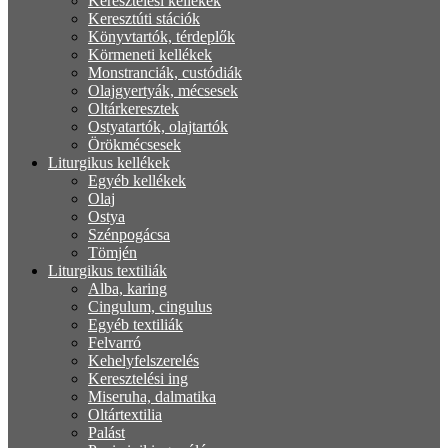
Keresztelési kellékek
Keresztúti stációk
Könyvtartók, térdeplők
Körmeneti kellékek
Monstranciák, custódiák
Olajgyertyák, mécsesek
Oltárkeresztek
Ostyatartók, olajtartók
Örökmécsesek
Liturgikus kellékek
Egyéb kellékek
Olaj
Ostya
Szénpogácsa
Tömjén
Liturgikus textiliák
Alba, karing
Cingulum, cingulus
Egyéb textiliák
Felvarró
Kehelyfelszerelés
Keresztelési ing
Miseruha, dalmatika
Oltártextilia
Palást