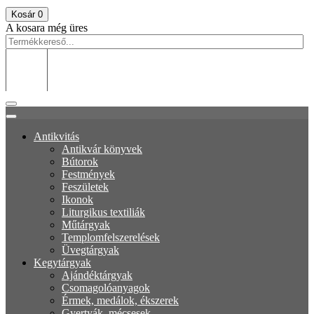
Kosár
0
A kosara még üres
Antikvitás
Antikvár könyvek
Bútorok
Festmények
Feszületek
Ikonok
Liturgikus textiliák
Műtárgyak
Templomfelszerelések
Üvegtárgyak
Kegytárgyak
Ajándéktárgyak
Csomagolóanyagok
Érmek, medálok, ékszerek
Gyertyák, mécsesek