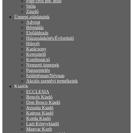
Papi civil ing, póló
Stóla
Zászló
Ünnepi ajánlataink
Advent
Bérmálás
Elsőáldozás
Házasságkötés/Évforduló
Húsvét
Karácsony
Keresztelő
Konfirmáció
Nemzeti ünnepek
Papszentelés
Születésnap/Névnap
Akciós szentévi termékeink
Kiadók
ECCLESIA
Bencés Kiadó
Don Bosco Kiadó
Jezsuita Kiadó
Kairosz Kiadó
Korda Kiadó
Lazi Könyvkiadó
Magyar Kurír