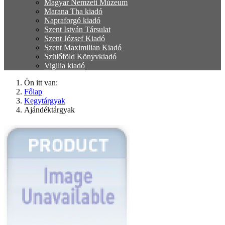
Magyar Nemzeti Múzeum
Marana Tha kiadó
Napraforgó kiadó
Szent István Társulat
Szent József Kiadó
Szent Maximilian Kiadó
Szülőföld Könyvkiadó
Vigilia kiadó
Ön itt van:
Főlap
Kegytárgyak
Ajándéktárgyak