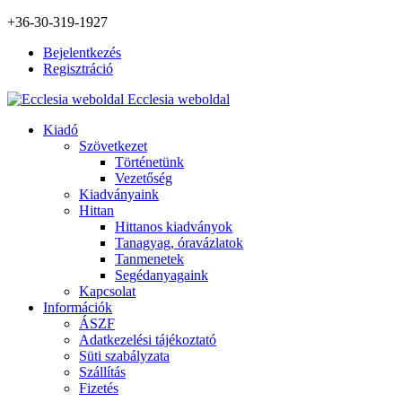
+36-30-319-1927
Bejelentkezés
Regisztráció
Ecclesia weboldal
Kiadó
Szövetkezet
Történetünk
Vezetőség
Kiadványaink
Hittan
Hittanos kiadványok
Tanagyag, óravázlatok
Tanmenetek
Segédanyagaink
Kapcsolat
Információk
ÁSZF
Adatkezelési tájékoztató
Süti szabályzata
Szállítás
Fizetés