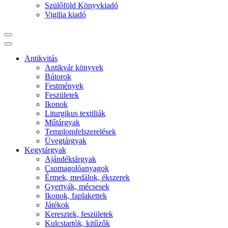
Szülőföld Könyvkiadó
Vigilia kiadó
Antikvitás
Antikvár könyvek
Bútorok
Festmények
Feszületek
Ikonok
Liturgikus textiliák
Műtárgyak
Templomfelszerelések
Üvegtárgyak
Kegytárgyak
Ajándéktárgyak
Csomagolóanyagok
Érmek, medálok, ékszerek
Gyertyák, mécsesek
Ikonok, faplakettek
Játékok
Keresztek, feszületek
Kulcstartók, kitűzők