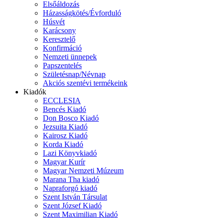
Elsőáldozás
Házasságkötés/Évforduló
Húsvét
Karácsony
Keresztelő
Konfirmáció
Nemzeti ünnepek
Papszentelés
Születésnap/Névnap
Akciós szentévi termékeink
Kiadók
ECCLESIA
Bencés Kiadó
Don Bosco Kiadó
Jezsuita Kiadó
Kairosz Kiadó
Korda Kiadó
Lazi Könyvkiadó
Magyar Kurír
Magyar Nemzeti Múzeum
Marana Tha kiadó
Napraforgó kiadó
Szent István Társulat
Szent József Kiadó
Szent Maximilian Kiadó