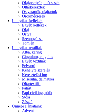
Olajgyertyák, mécsesek
Oltárkeresztek
Ostyatartók, olajtartók
Örökmécsesek
Liturgikus kellékek
Egyéb kellékek
Olaj
Ostya
Szénpogácsa
Tömjén
Liturgikus textiliák
Alba, karing
Cingulum, cingulus
Egyéb textiliák
Felvarró
Kehelyfelszerelés
Keresztelési ing
Miseruha, dalmatika
Oltártextilia
Palást
Papi civil ing, póló
Stóla
Zászló
Ünnepi ajánlataink
Advent