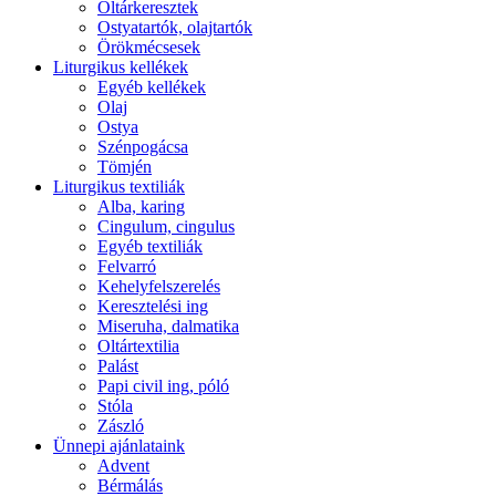
Oltárkeresztek
Ostyatartók, olajtartók
Örökmécsesek
Liturgikus kellékek
Egyéb kellékek
Olaj
Ostya
Szénpogácsa
Tömjén
Liturgikus textiliák
Alba, karing
Cingulum, cingulus
Egyéb textiliák
Felvarró
Kehelyfelszerelés
Keresztelési ing
Miseruha, dalmatika
Oltártextilia
Palást
Papi civil ing, póló
Stóla
Zászló
Ünnepi ajánlataink
Advent
Bérmálás