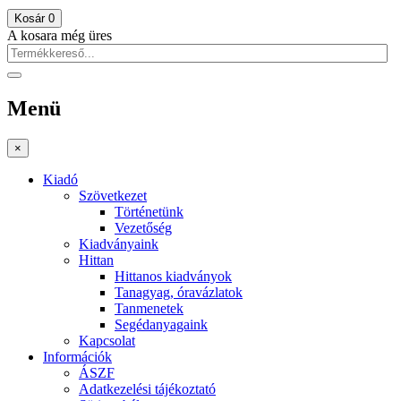
Kosár
0
A kosara még üres
Menü
×
Kiadó
Szövetkezet
Történetünk
Vezetőség
Kiadványaink
Hittan
Hittanos kiadványok
Tanagyag, óravázlatok
Tanmenetek
Segédanyagaink
Kapcsolat
Információk
ÁSZF
Adatkezelési tájékoztató