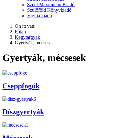
Szent Maximilian Kiadó
Szülőföld Könyvkiadó
Vigilia kiadó
Ön itt van:
Főlap
Kegytárgyak
Gyertyák, mécsesek
Gyertyák, mécsesek
Cseppfogók
Díszgyertyák