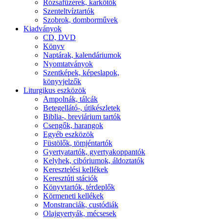
Rózsafüzérek, karkötők
Szenteltvíztartók
Szobrok, domborművek
Kiadványok
CD, DVD
Könyv
Naptárak, kalendáriumok
Nyomtatványok
Szentképek, képeslapok,
könyvjelzők
Liturgikus eszközök
Ampolnák, tálcák
Betegellátó-, útikészletek
Biblia-, breviárium tartók
Csengők, harangok
Egyéb eszközök
Füstölők, tömjéntartók
Gyertyatartók, gyertyakoppantók
Kelyhek, cibóriumok, áldoztatók
Keresztelési kellékek
Keresztúti stációk
Könyvtartók, térdeplők
Körmeneti kellékek
Monstranciák, custódiák
Olajgyertyák, mécsesek