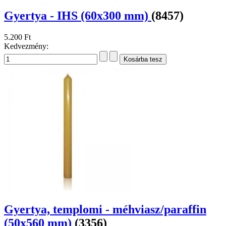
Gyertya - IHS (60x300 mm)
(8457)
5.200 Ft
Kedvezmény:
Gyertya, templomi - méhviasz/paraffin
(50x560 mm)
(3356)