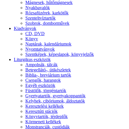
Mágnesek, hűtőmágnesek
Nyakbavalók
Rózsafüzérek, karkötők
Szenteltvíztartók
Szobrok, domborművek
Kiadványok
CD, DVD
Könyv
Naptárak, kalendáriumok
Nyomtatványok
Szentképek, képeslapok, könyvjelzők
Liturgikus eszközök
Ampolnák, tálcák
Betegellátó-, útikészletek
Biblia-, breviárium tartók
Csengők, harangok
Egyéb eszközök
Füstölők, tömjéntartók
Gyertyatartók, gyertyakoppantók
Kelyhek, cibóriumok, áldoztatók
Keresztelési kellékek
Keresztúti stációk
Könyvtartók, térdeplők
Körmeneti kellékek
Monstranciák, custódiák