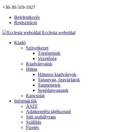
+36-30-319-1927
Bejelentkezés
Regisztráció
Ecclesia weboldal
Kiadó
Szövetkezet
Történetünk
Vezetőség
Kiadványaink
Hittan
Hittanos kiadványok
Tanagyag, óravázlatok
Tanmenetek
Segédanyagaink
Kapcsolat
Információk
ÁSZF
Adatkezelési tájékoztató
Süti szabályzata
Szállítás
Fizetés