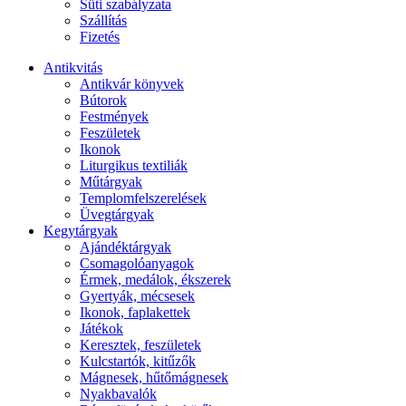
Süti szabályzata
Szállítás
Fizetés
Antikvitás
Antikvár könyvek
Bútorok
Festmények
Feszületek
Ikonok
Liturgikus textiliák
Műtárgyak
Templomfelszerelések
Üvegtárgyak
Kegytárgyak
Ajándéktárgyak
Csomagolóanyagok
Érmek, medálok, ékszerek
Gyertyák, mécsesek
Ikonok, faplakettek
Játékok
Keresztek, feszületek
Kulcstartók, kitűzők
Mágnesek, hűtőmágnesek
Nyakbavalók