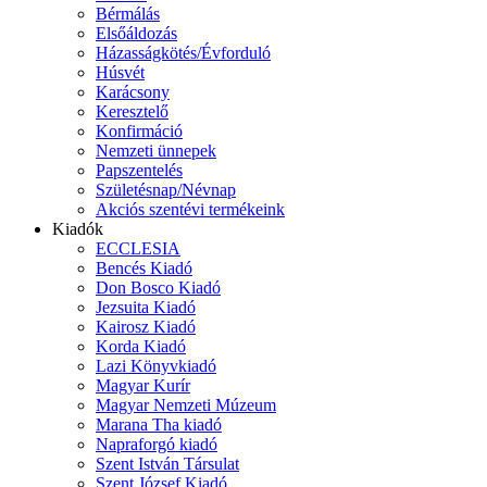
Bérmálás
Elsőáldozás
Házasságkötés/Évforduló
Húsvét
Karácsony
Keresztelő
Konfirmáció
Nemzeti ünnepek
Papszentelés
Születésnap/Névnap
Akciós szentévi termékeink
Kiadók
ECCLESIA
Bencés Kiadó
Don Bosco Kiadó
Jezsuita Kiadó
Kairosz Kiadó
Korda Kiadó
Lazi Könyvkiadó
Magyar Kurír
Magyar Nemzeti Múzeum
Marana Tha kiadó
Napraforgó kiadó
Szent István Társulat
Szent József Kiadó