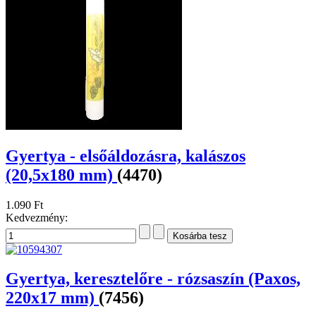
Gyertya - elsőáldozásra, kalászos
(20,5x180 mm)
(4470)
1.090 Ft
Kedvezmény:
Gyertya, keresztelőre - rózsaszín (Paxos,
220x17 mm)
(7456)