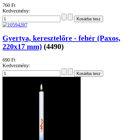
760 Ft
Kedvezmény:
Gyertya, keresztelőre - fehér (Paxos,
220x17 mm)
(4490)
690 Ft
Kedvezmény: