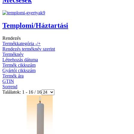
Mécsesek
Templomi/Háztartási
Rendezés
Termékkategória -/+
Rendezés terméknév szerint
Terméknév
Létrehozás dátuma
Termék cikkszám
Gyártói cikkszám
Termék ára
GTIN
Sorrend
Találatok: 1 - 16 / 16