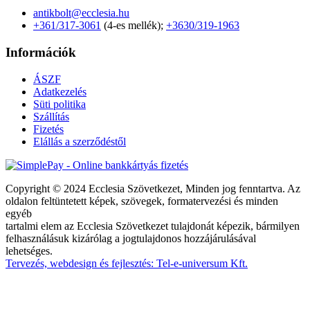
antikbolt@ecclesia.hu
+361/317-3061
(4-es mellék);
+3630/319-1963
Információk
ÁSZF
Adatkezelés
Süti politika
Szállítás
Fizetés
Elállás a szerződéstől
Copyright © 2024 Ecclesia Szövetkezet, Minden jog fenntartva. Az
oldalon feltüntetett képek, szövegek, formatervezési és minden
egyéb
tartalmi elem az Ecclesia Szövetkezet tulajdonát képezik, bármilyen
felhasználásuk kizárólag a jogtulajdonos hozzájárulásával
lehetséges.
Tervezés, webdesign és fejlesztés: Tel-e-universum Kft.