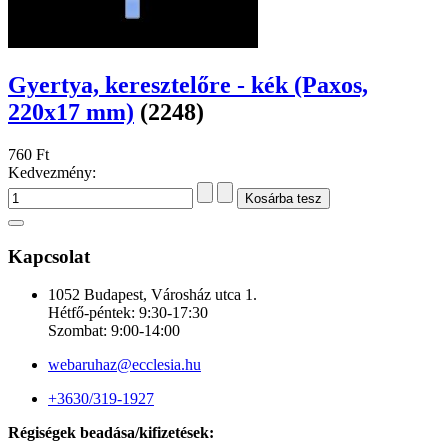
Gyertya, keresztelőre - kék (Paxos,
220x17 mm)
(2248)
760 Ft
Kedvezmény:
Kapcsolat
1052 Budapest, Városház utca 1.
Hétfő-péntek: 9:30-17:30
Szombat: 9:00-14:00
webaruhaz@ecclesia.hu
+3630/319-1927
Régiségek beadása/kifizetések: