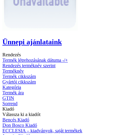
Ünnepi ajánlataink
Rendezés
Termék létrehozásának dátuma -/+
Rendezés terméknév szerint
Terméknév
Termék cikkszám
Gyártói cikkszám
Kategória
Termék ára
GTIN
Sorrend
Kiadó
Válassza ki a kiadót
Bencés Kiadó
Don Bosco Kiadó
ECCLESIA – kiadványok, saját termékek