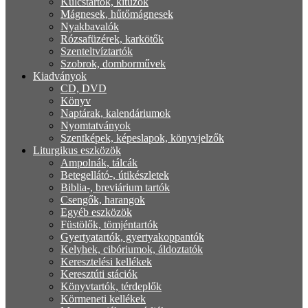
Kulcstartók, kitűzők
Mágnesek, hűtőmágnesek
Nyakbavalók
Rózsafüzérek, karkötők
Szenteltvíztartók
Szobrok, domborművek
Kiadványok
CD, DVD
Könyv
Naptárak, kalendáriumok
Nyomtatványok
Szentképek, képeslapok, könyvjelzők
Liturgikus eszközök
Ampolnák, tálcák
Betegellátó-, útikészletek
Biblia-, breviárium tartók
Csengők, harangok
Egyéb eszközök
Füstölők, tömjéntartók
Gyertyatartók, gyertyakoppantók
Kelyhek, cibóriumok, áldoztatók
Keresztelési kellékek
Keresztúti stációk
Könyvtartók, térdeplők
Körmeneti kellékek