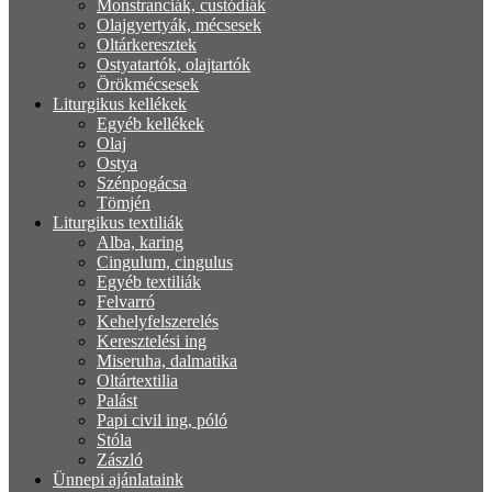
Monstranciák, custódiák
Olajgyertyák, mécsesek
Oltárkeresztek
Ostyatartók, olajtartók
Örökmécsesek
Liturgikus kellékek
Egyéb kellékek
Olaj
Ostya
Szénpogácsa
Tömjén
Liturgikus textiliák
Alba, karing
Cingulum, cingulus
Egyéb textiliák
Felvarró
Kehelyfelszerelés
Keresztelési ing
Miseruha, dalmatika
Oltártextilia
Palást
Papi civil ing, póló
Stóla
Zászló
Ünnepi ajánlataink