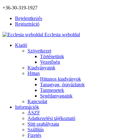
+36-30-319-1927
Bejelentkezés
Regisztráció
Ecclesia weboldal
Kiadó
Szövetkezet
Történetünk
Vezetőség
Kiadványaink
Hittan
Hittanos kiadványok
Tanagyag, óravázlatok
Tanmenetek
Segédanyagaink
Kapcsolat
Információk
ÁSZF
Adatkezelési tájékoztató
Süti szabályzata
Szállítás
Fizetés