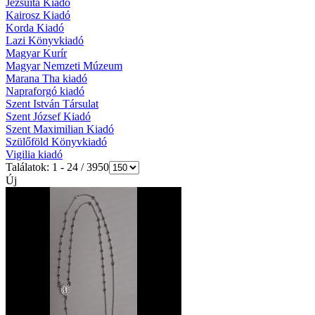
Jezsuita Kiadó
Kairosz Kiadó
Korda Kiadó
Lazi Könyvkiadó
Magyar Kurír
Magyar Nemzeti Múzeum
Marana Tha kiadó
Napraforgó kiadó
Szent István Társulat
Szent József Kiadó
Szent Maximilian Kiadó
Szülőföld Könyvkiadó
Vigilia kiadó
Találatok: 1 - 24 / 3950
Új