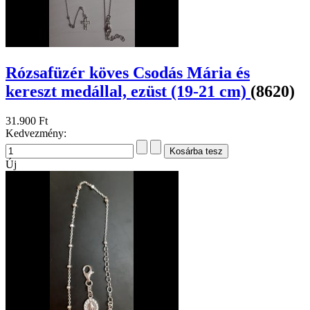
Rózsafüzér köves Csodás Mária és
kereszt medállal, ezüst (19-21 cm)
(8620)
31.900 Ft
Kedvezmény:
Új