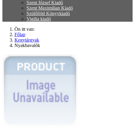
Szent József Kiadó
Szent Maximilian Kiadó
Szülőföld Könyvkiadó
Vigilia kiadó
Ön itt van:
Főlap
Kegytárgyak
Nyakbavalók