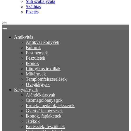
Süti szabályzata
Szállítás
Fizetés
Antikvitás
Antikvár könyvek
Bútorok
Festmények
Feszületek
Ikonok
Liturgikus textiliák
Műtárgyak
Templomfelszerelések
Üvegtárgyak
Kegytárgyak
Ajándéktárgyak
Csomagolóanyagok
Érmek, medálok, ékszerek
Gyertyák, mécsesek
Ikonok, faplakettek
Játékok
Keresztek, feszületek