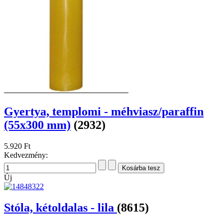
Gyertya, templomi - méhviasz/paraffin
(55x300 mm)
(2932)
5.920 Ft
Kedvezmény:
Új
Stóla, kétoldalas - lila
(8615)