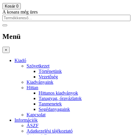
Kosár
0
A kosara még üres
Menü
×
Kiadó
Szövetkezet
Történetünk
Vezetőség
Kiadványaink
Hittan
Hittanos kiadványok
Tanagyag, óravázlatok
Tanmenetek
Segédanyagaink
Kapcsolat
Információk
ÁSZF
Adatkezelési tájékoztató