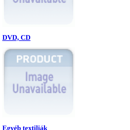
DVD, CD
Egyéb textiliák