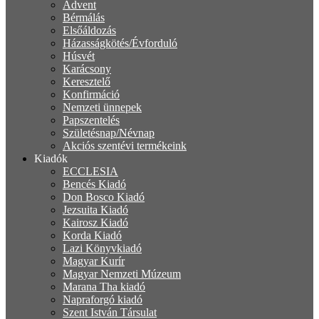
Advent
Bérmálás
Elsőáldozás
Házasságkötés/Évforduló
Húsvét
Karácsony
Keresztelő
Konfirmáció
Nemzeti ünnepek
Papszentelés
Születésnap/Névnap
Akciós szentévi termékeink
Kiadók
ECCLESIA
Bencés Kiadó
Don Bosco Kiadó
Jezsuita Kiadó
Kairosz Kiadó
Korda Kiadó
Lazi Könyvkiadó
Magyar Kurír
Magyar Nemzeti Múzeum
Marana Tha kiadó
Napraforgó kiadó
Szent István Társulat