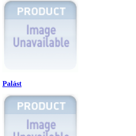
Palást