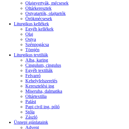
Olajgyertyák, mécsesek
Oltárkeresztek
Ostyatartók, olajtartók
Örökmécsesek
Liturgikus kellékek
Egyéb kellékek
Olaj
Ostya
Szénpogácsa
Tömjén
Liturgikus textiliák
Alba, karing
Cingulum, cingulus
Egyéb textiliák
Felvarró
Kehelyfelszerelés
Keresztelési ing
Miseruha, dalmatika
Oltártextilia
Palást
Papi civil ing, póló
Stóla
Zászló
Ünnepi ajánlataink
Advent