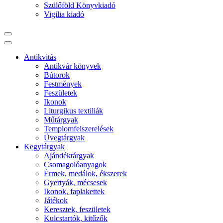
Szülőföld Könyvkiadó
Vigilia kiadó
Antikvitás
Antikvár könyvek
Bútorok
Festmények
Feszületek
Ikonok
Liturgikus textiliák
Műtárgyak
Templomfelszerelések
Üvegtárgyak
Kegytárgyak
Ajándéktárgyak
Csomagolóanyagok
Érmek, medálok, ékszerek
Gyertyák, mécsesek
Ikonok, faplakettek
Játékok
Keresztek, feszületek
Kulcstartók, kitűzők