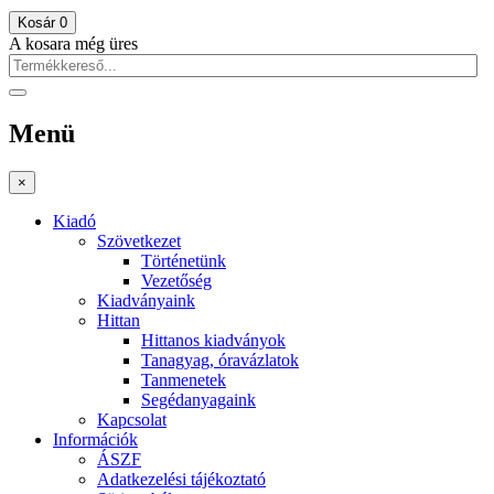
Kosár
0
A kosara még üres
Menü
×
Kiadó
Szövetkezet
Történetünk
Vezetőség
Kiadványaink
Hittan
Hittanos kiadványok
Tanagyag, óravázlatok
Tanmenetek
Segédanyagaink
Kapcsolat
Információk
ÁSZF
Adatkezelési tájékoztató