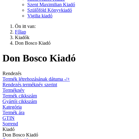
Szent Maximilian Kiadó
Szülőföld Könyvkiadó
Vigilia kiadó
Ön itt van:
Főlap
Kiadók
Don Bosco Kiadó
Don Bosco Kiadó
Rendezés
Termék létrehozásának dátuma -/+
Rendezés terméknév szerint
Terméknév
Termék cikkszám
Gyártói cikkszám
Kategória
Termék ára
GTIN
Sorrend
Kiadó
Don Bosco Kiadó