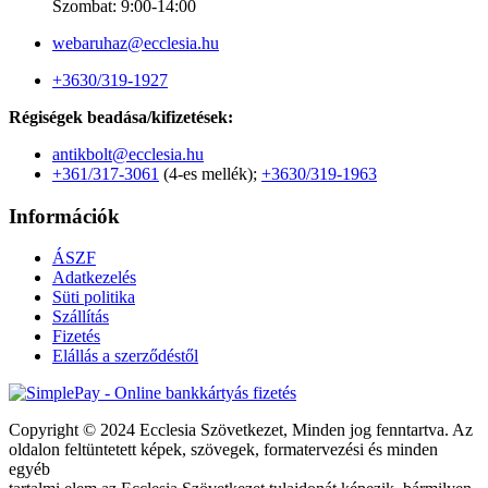
Szombat: 9:00-14:00
webaruhaz@ecclesia.hu
+3630/319-1927
Régiségek beadása/kifizetések:
antikbolt@ecclesia.hu
+361/317-3061
(4-es mellék);
+3630/319-1963
Információk
ÁSZF
Adatkezelés
Süti politika
Szállítás
Fizetés
Elállás a szerződéstől
Copyright © 2024 Ecclesia Szövetkezet, Minden jog fenntartva. Az
oldalon feltüntetett képek, szövegek, formatervezési és minden
egyéb