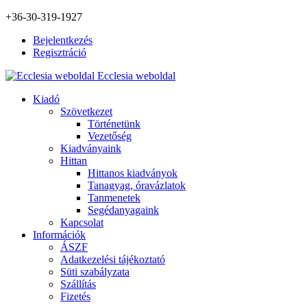
+36-30-319-1927
Bejelentkezés
Regisztráció
Ecclesia weboldal
Kiadó
Szövetkezet
Történetünk
Vezetőség
Kiadványaink
Hittan
Hittanos kiadványok
Tanagyag, óravázlatok
Tanmenetek
Segédanyagaink
Kapcsolat
Információk
ÁSZF
Adatkezelési tájékoztató
Süti szabályzata
Szállítás
Fizetés