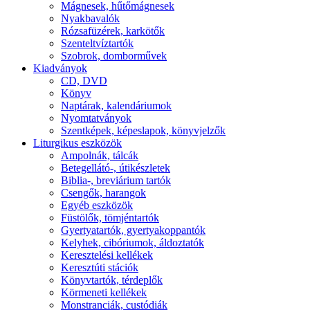
Mágnesek, hűtőmágnesek
Nyakbavalók
Rózsafüzérek, karkötők
Szenteltvíztartók
Szobrok, domborművek
Kiadványok
CD, DVD
Könyv
Naptárak, kalendáriumok
Nyomtatványok
Szentképek, képeslapok, könyvjelzők
Liturgikus eszközök
Ampolnák, tálcák
Betegellátó-, útikészletek
Biblia-, breviárium tartók
Csengők, harangok
Egyéb eszközök
Füstölők, tömjéntartók
Gyertyatartók, gyertyakoppantók
Kelyhek, cibóriumok, áldoztatók
Keresztelési kellékek
Keresztúti stációk
Könyvtartók, térdeplők
Körmeneti kellékek
Monstranciák, custódiák