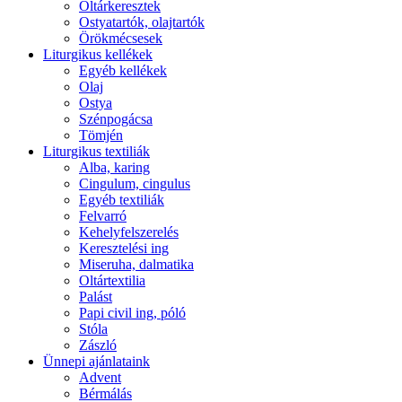
Oltárkeresztek
Ostyatartók, olajtartók
Örökmécsesek
Liturgikus kellékek
Egyéb kellékek
Olaj
Ostya
Szénpogácsa
Tömjén
Liturgikus textiliák
Alba, karing
Cingulum, cingulus
Egyéb textiliák
Felvarró
Kehelyfelszerelés
Keresztelési ing
Miseruha, dalmatika
Oltártextilia
Palást
Papi civil ing, póló
Stóla
Zászló
Ünnepi ajánlataink
Advent
Bérmálás