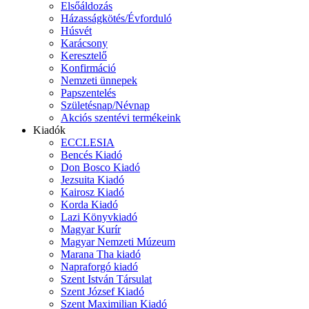
Elsőáldozás
Házasságkötés/Évforduló
Húsvét
Karácsony
Keresztelő
Konfirmáció
Nemzeti ünnepek
Papszentelés
Születésnap/Névnap
Akciós szentévi termékeink
Kiadók
ECCLESIA
Bencés Kiadó
Don Bosco Kiadó
Jezsuita Kiadó
Kairosz Kiadó
Korda Kiadó
Lazi Könyvkiadó
Magyar Kurír
Magyar Nemzeti Múzeum
Marana Tha kiadó
Napraforgó kiadó
Szent István Társulat
Szent József Kiadó
Szent Maximilian Kiadó