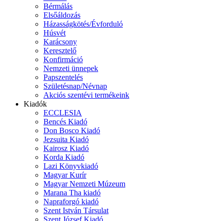
Bérmálás
Elsőáldozás
Házasságkötés/Évforduló
Húsvét
Karácsony
Keresztelő
Konfirmáció
Nemzeti ünnepek
Papszentelés
Születésnap/Névnap
Akciós szentévi termékeink
Kiadók
ECCLESIA
Bencés Kiadó
Don Bosco Kiadó
Jezsuita Kiadó
Kairosz Kiadó
Korda Kiadó
Lazi Könyvkiadó
Magyar Kurír
Magyar Nemzeti Múzeum
Marana Tha kiadó
Napraforgó kiadó
Szent István Társulat
Szent József Kiadó