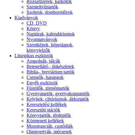
Rózsafüzérek, karkötők
Szenteltvíztartók
Szobrok, domborművek
Kiadványok
CD, DVD
Könyv
Naptárak, kalendáriumok
Nyomtatványok
Szentképek, képeslapok,
könyvjelzők
Liturgikus eszközök
Ampolnák, tálcák
Betegellátó-, útikészletek
Biblia-, breviárium tartók
Csengők, harangok
Egyéb eszközök
Füstölők, tömjéntartók
Gyertyatartók, gyertyakoppantók
Kelyhek, cibóriumok, áldoztatók
Keresztelési kellékek
Keresztúti stációk
Könyvtartók, térdeplők
Körmeneti kellékek
Monstranciák, custódiák
Olajgyertyák, mécsesek