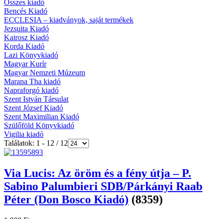
Összes kiadó
Bencés Kiadó
ECCLESIA – kiadványok, saját termékek
Jezsuita Kiadó
Kairosz Kiadó
Korda Kiadó
Lazi Könyvkiadó
Magyar Kurír
Magyar Nemzeti Múzeum
Marana Tha kiadó
Napraforgó kiadó
Szent István Társulat
Szent József Kiadó
Szent Maximilian Kiadó
Szülőföld Könyvkiadó
Vigilia kiadó
Találatok: 1 - 12 / 12
Via Lucis: Az öröm és a fény útja – P.
Sabino Palumbieri SDB/Párkányi Raab
Péter (Don Bosco Kiadó)
(8359)