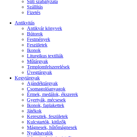
Süti szabályzata
Szállítás
Fizetés
Antikvitás
Antikvár könyvek
Bútorok
Festmények
Feszületek
Ikonok
Liturgikus textiliák
Műtárgyak
Templomfelszerelések
Üvegtárgyak
Kegytárgyak
Ajándéktárgyak
Csomagolóanyagok
Érmek, medálok, ékszerek
Gyertyák, mécsesek
Ikonok, faplakettek
Játékok
Keresztek, feszületek
Kulcstartók, kitűzők
Mágnesek, hűtőmágnesek
Nyakbavalók