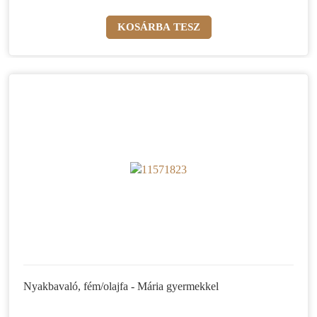
Nyakbavaló, fém/olajfa - Mária gyermekkel