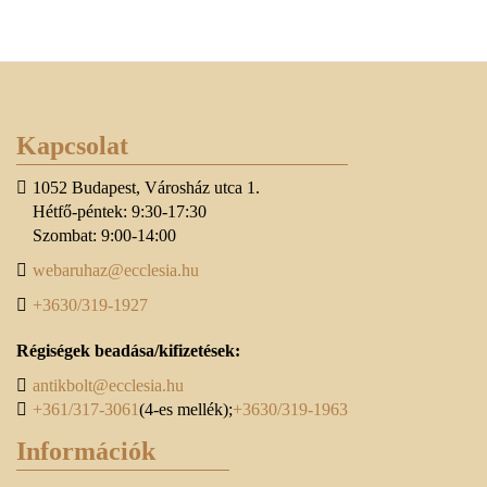
Kapcsolat
1052 Budapest, Városház utca 1.
Hétfő-péntek: 9:30-17:30
Szombat: 9:00-14:00
webaruhaz@ecclesia.hu
+3630/319-1927
Régiségek beadása/kifizetések:
antikbolt@ecclesia.hu
+361/317-3061
(4-es mellék);
+3630/319-1963
Információk