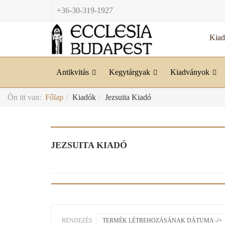
+36-30-319-1927
Kia
Antikvitás
Kegytárgyak
Kiadványok
Ön itt van:
Főlap
Kiadók
Jezsuita Kiadó
JEZSUITA KIADÓ
RENDEZÉS
TERMÉK LÉTREHOZÁSÁNAK DÁTUMA -/+