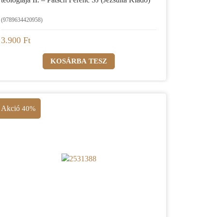
(9789634420958)
3.900 Ft
Akció
40%