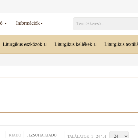
dó
Információk
Liturgikus eszközök
Liturgikus kellékek
Liturgikus textili
KIADÓ
JEZSUITA KIADÓ
TALÁLATOK: 1 - 24 / 51