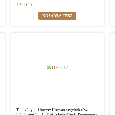
5.900 Ft
Tanítványok könyve: Hogyan vegyünk részt a
lelki kísérésben? – Luis María García Domínguez