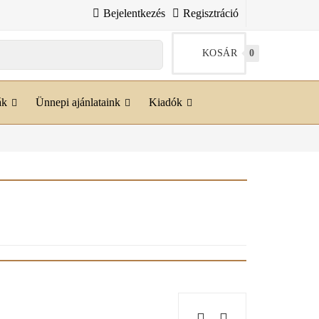
Bejelentkezés
Regisztráció
KOSÁR
0
ák
Ünnepi ajánlataink
Kiadók