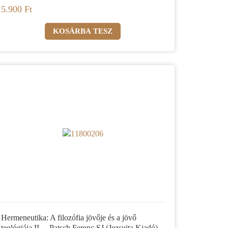
5.900 Ft
Hermeneutika: A filozófia jövője és a jövő
teológiája II. – Patsch Ferenc SJ (Jezsuita Kiadó)